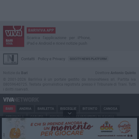
BARIVIVA APP
Scarica l'applicazione per iPhone,
iPad e Android e ricevi notizie push
Contatti
Policy e Privacy
GOCITY NEWS PLATFORM
Notizie da
Bari
Direttore
Antonio Quinto
© 2001-2026 BariViva è un portale gestito da InnovaNews srl. Partita iva
08059640725. Testata giornalistica registrata presso il Tribunale di Trani. Tutti
i diritti riservati.
BARI
ANDRIA
BARLETTA
BISCEGLIE
BITONTO
CANOSA
CERIGNOLA
CORATO
GIOVINAZZO
MARGHERITA DI SAVOIA
MINERVINO
MODUGNO
MOLFETTA
PUGLIA
RUVO
SAN FERDINANDO
SPINAZZOLA
TERLIZZI
TRANI
TRINITAPOLI