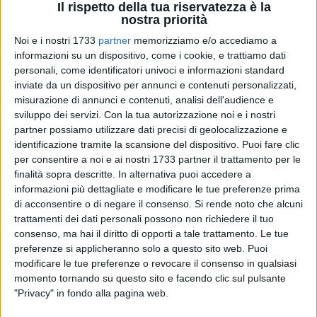
Il rispetto della tua riservatezza è la
nostra priorità
Noi e i nostri 1733
partner
memorizziamo e/o accediamo a
8
informazioni su un dispositivo, come i cookie, e trattiamo dati
personali, come identificatori univoci e informazioni standard
inviate da un dispositivo per annunci e contenuti personalizzati,
misurazione di annunci e contenuti, analisi dell'audience e
Giochi fatti, ci sono i risultati definitivi per l'attribuzione dei
sviluppo dei servizi.
Con la tua autorizzazione noi e i nostri
seggi in consiglio regionale a chi si è candidato nel collegio
partner possiamo utilizzare dati precisi di geolocalizzazione e
di Bari. Nel centrosinistra (sei seggi totali) la parte del leone
identificazione tramite la scansione del dispositivo. Puoi fare clic
la fa il Partito democratico, che con la sua lista totalizza il
per consentire a noi e ai nostri 1733 partner il trattamento per le
20% delle preferenze e manda in consiglio regionale
finalità sopra descritte. In alternativa puoi accedere a
Francesco Paolocelli, Anita Maurodinoia, Lucia Parchitelli e
informazioni più dettagliate e modificare le tue preferenze prima
di acconsentire o di negare il consenso.
Si rende noto che alcuni
Domenico De Santis. Restano fuori gli ormai ex assessori
trattamenti dei dati personali possono non richiedere il tuo
Elena Gentile e Giovanni Giannini, nonché il presidente
consenso, ma hai il diritto di opporti a tale trattamento. Le tue
uscente del consiglio regionale Mario Loizzo.
preferenze si applicheranno solo a questo sito web. Puoi
modificare le tue preferenze o revocare il consenso in qualsiasi
Gli altri due seggi del centrosinistra nel collegio di Bari se li
momento tornando su questo sito e facendo clic sul pulsante
aggiudicano Pier Luigi Lopalco, capolista di Con Emiliano
"Privacy" in fondo alla pagina web.
(6,74% per la civica del rieletto presidente), e Gianni Stea, che