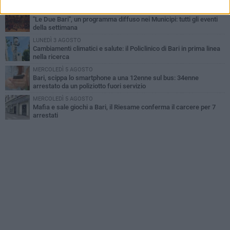
LUNEDÌ 3 AGOSTO
"Le Due Bari", un programma diffuso nei Municipi: tutti gli eventi
della settimana
LUNEDÌ 3 AGOSTO
Cambiamenti climatici e salute: il Policlinico di Bari in prima linea
nella ricerca
MERCOLEDÌ 5 AGOSTO
Bari, scippa lo smartphone a una 12enne sul bus: 34enne
arrestato da un poliziotto fuori servizio
MERCOLEDÌ 5 AGOSTO
Mafia e sale giochi a Bari, il Riesame conferma il carcere per 7
arrestati