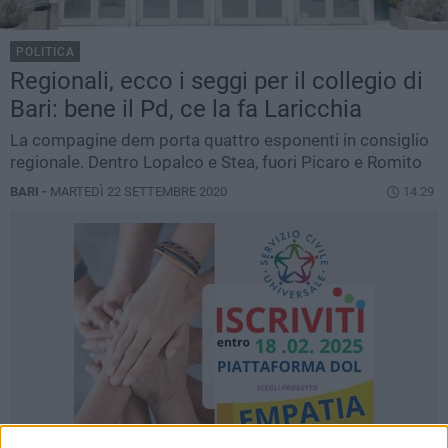
POLITICA
Regionali, ecco i seggi per il collegio di
Bari: bene il Pd, ce la fa Laricchia
La compagine dem porta quattro esponenti in consiglio
regionale. Dentro Lopalco e Stea, fuori Picaro e Romito
BARI -
MARTEDÌ 22 SETTEMBRE 2020
14.29