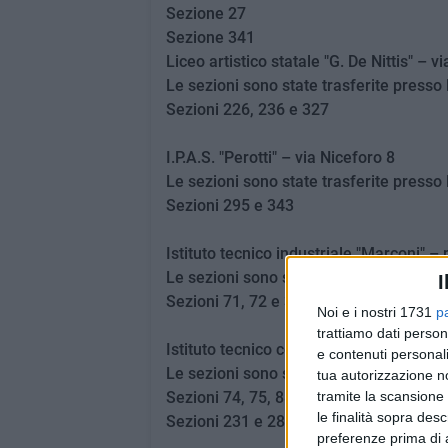
Sezione 27
Sezione 341
Liceo artistico statale "G. De Nittis" – 
Le sezioni sono state trasferite presso 
Sezioni 226, 236 e 327
I.P.A.S. "Perotti" – via Niceforo 8
Le sezioni sono state trasferite presso
Sezioni 295 e 343
Istituto tecnico industriale "Marconi" – 
Le sezioni sono state trasferite presso 
I
Sezioni 71, 72 e 324
Noi e i nostri 1731
p
trattiamo dati person
Istituto tecnico commerciale "Lenoci" – 
e contenuti personali
Le sezioni sono state redistribuite tra 
tua autorizzazione no
Sezioni 74, 75, 88 e 91 → istituto tecni
tramite la scansione 
le finalità sopra des
Sezioni 231 e 289 → istituto "Elena di 
preferenze prima di 