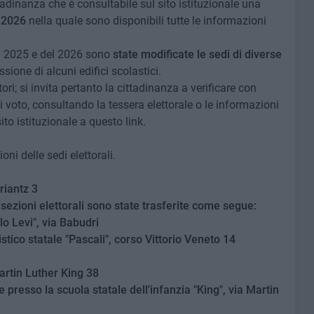
tadinanza che è consultabile sul sito istituzionale una
 2026
nella quale sono disponibili tutte le informazioni
del 2025 e del 2026 sono
state modificate le sedi di diverse
ssione di alcuni edifici scolastici.
ri; si invita pertanto la cittadinanza a verificare con
i voto, consultando la tessera elettorale o le informazioni
sito istituzionale a questo link.
oni delle sedi elettorali.
riantz 3
e sezioni elettorali sono state trasferite come segue:
o Levi", via Babudri
stico statale "Pascali", corso Vittorio Veneto 14
rtin Luther King 38
 presso la scuola statale dell'infanzia "King", via Martin