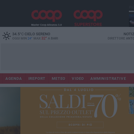
PI
Lec
34.5
°C
CIELO SERENO
NOTI
32°
OGGI MIN
24°
MAX
A
BARI
DIRETTORE
ANTO
AGENDA
IREPORT
METEO
VIDEO
AMMINISTRATIVE
Gi
Bar
ri