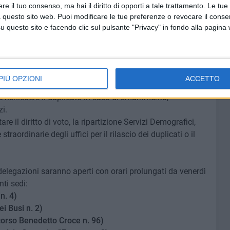
e il tuo consenso, ma hai il diritto di opporti a tale trattamento. Le tue
" – viale Einaudi 66
 questo sito web. Puoi modificare le tue preferenze o revocare il conse
l 14° Circolo Didattico "Re David – Iqbal Masih", via
questo sito e facendo clic sul pulsante "Privacy" in fondo alla pagina
enica 22 marzo, dalle ore 7 alle 23 e lunedì dalle ore 7
PIÙ OPZIONI
ACCETTO
essario presentarsi con un documento di identità valido e
e richiedere il duplicato in caso di smarrimento,
i.
tare il diritto di voto, la ripartizione Servizi Demografici,
straordinarie degli uffici per il rilascio dei duplicati o il
le delegazioni saranno aperti con orari prolungati da venerdì
ti sedi:
n. 4)
i Busi n. 2)
corso Benedetto Croce n. 96)