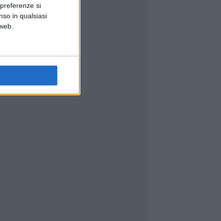
 preferenze si
nso in qualsiasi
 web.