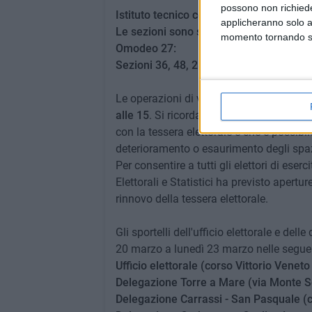
possono non richieder
Istituto tecnico commerciale "G. Cesare
applicheranno solo a
Le sezioni sono state trasferite presso i
momento tornando su 
Omodeo 27:
Sezioni 36, 48, 283 e 300
Le operazioni di voto si svolgeranno
dom
alle 15
. Si ricorda che per votare è nec
con la tessera elettorale e che è possibil
deterioramento o esaurimento degli spaz
Per consentire a tutti gli elettori di eserci
Elettorali e Statistici ha previsto aperture 
rinnovo della tessera elettorale.
Gli sportelli dell'ufficio elettorale e del
20 marzo a lunedì 23 marzo nelle seguen
Ufficio elettorale (corso Vittorio Veneto 
Delegazione Torre a Mare (via Monte Se
Delegazione Carrassi - San Pasquale (