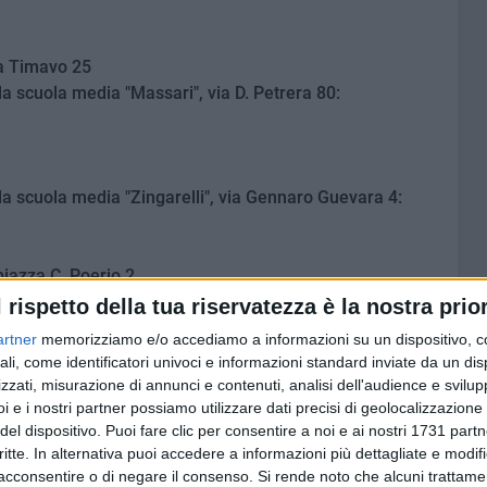
via Timavo 25
la scuola media "Massari", via D. Petrera 80:
 la scuola media "Zingarelli", via Gennaro Guevara 4:
piazza C. Poerio 2
l'istituto professionale "Santarella", piazza Gramsci 1:
l rispetto della tua riservatezza è la nostra prior
artner
memorizziamo e/o accediamo a informazioni su un dispositivo, c
ali, come identificatori univoci e informazioni standard inviate da un di
via Caldarola (polivalente)
zzati, misurazione di annunci e contenuti, analisi dell'audience e svilupp
due sedi dello stesso complesso:
i e i nostri partner possiamo utilizzare dati precisi di geolocalizzazione 
co nautico "Caracciolo"
del dispositivo. Puoi fare clic per consentire a noi e ai nostri 1731 partn
critte. In alternativa puoi accedere a informazioni più dettagliate e modif
Savoia"
acconsentire o di negare il consenso.
Si rende noto che alcuni trattamen