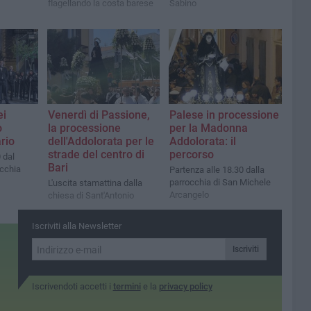
flagellando la costa barese
Sabino
ei
Venerdì di Passione,
Palese in processione
o
la processione
per la Madonna
ario
dell'Addolorata per le
Addolorata: il
strade del centro di
percorso
 dal
Bari
occhia
Partenza alle 18.30 dalla
parrocchia di San Michele
L'uscita stamattina dalla
Arcangelo
chiesa di Sant'Antonio
Iscriviti alla Newsletter
Iscriviti
Iscrivendoti accetti i
termini
e la
privacy policy