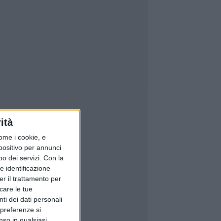
ità
ome i cookie, e
spositivo per annunci
o dei servizi.
Con la
e identificazione
er il trattamento per
icare le tue
ti dei dati personali
 preferenze si
nso in qualsiasi