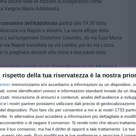
 ma anche nelle ex frazioni si svolgeranno cortei
ata Vergine Maria Addolorata.
rocessione dell'Addolorata
partirà alle 19.30 dalla
mboccare via Napoli a sinistra. La sacra effigie della
o I, sul lungomare Cristoforo Colombo, da via Suor Maria
o via Napoli transiterà su via Lembo, poi su via Lucca,
i in preghiera davanti alla croce a due passi dalla
proseguirà quindi su via Conte Mossa, su via Massari e
parrocchia guidata da don Fabio Campione dopo il
l rispetto della tua riservatezza è la nostra prior
i maltempo, la processione sarà rinviata a sabato 28
artner
memorizziamo e/o accediamo a informazioni su un dispositivo, c
ali, come identificatori univoci e informazioni standard inviate da un di
zzati, misurazione di annunci e contenuti, analisi dell'audience e svilupp
i e i nostri partner possiamo utilizzare dati precisi di geolocalizzazione 
del dispositivo. Puoi fare clic per consentire a noi e ai nostri 1733 partn
critte. In alternativa puoi accedere a informazioni più dettagliate e modif
8 AGOSTO 2026
ano ai
Mercato in uscita, anche
acconsentire o di negare il consenso.
Si rende noto che alcuni trattamen
Dickmann lascia Bari
e il tuo consenso, ma hai il diritto di opporti a tale trattamento. Le tue
 questo sito web. Puoi modificare le tue preferenze o revocare il conse