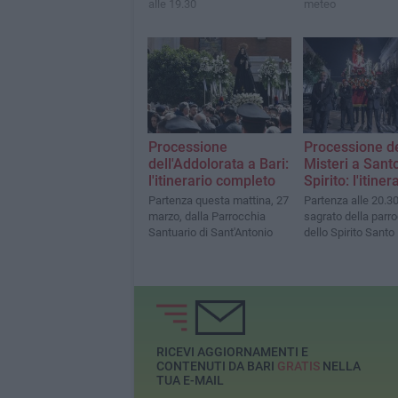
alle 19.30
meteo
Processione
Processione d
dell'Addolorata a Bari:
Misteri a Sant
l'itinerario completo
Spirito: l'itiner
Partenza questa mattina, 27
Partenza alle 20.30
marzo, dalla Parrocchia
sagrato della parr
Santuario di Sant'Antonio
dello Spirito Santo
RICEVI AGGIORNAMENTI E
CONTENUTI DA BARI
GRATIS
NELLA
TUA E-MAIL