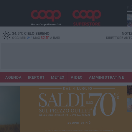
PI
34.5
°C
CIELO SERENO
NOTI
32.5°
OGGI MIN
24°
MAX
A
BARI
DIRETTORE
ANTO
Lec
Co
AGENDA
IREPORT
METEO
VIDEO
AMMINISTRATIVE
fuo