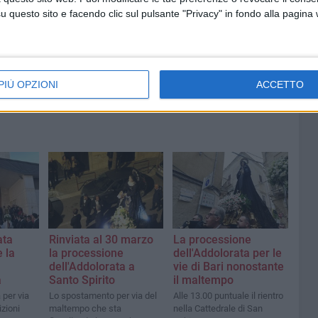
questo sito e facendo clic sul pulsante "Privacy" in fondo alla pagina
PIÙ OPZIONI
ACCETTO
ata
Rinviata al 30 marzo
La processione
 la
la processione
dell'Addolorata per le
dell'Addolorata a
vie di Bari nonostante
a
Santo Spirito
il maltempo
 per via
Lo spostamento per via del
Alle 13.00 puntuale il rientro
zioni
maltempo che sta
nella Cattedrale di San