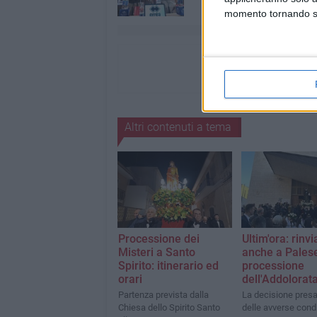
momento tornando su 
Altri contenuti a tema
Processione dei
Ultim'ora: rinvi
Misteri a Santo
anche a Palese
Spirito: itinerario ed
processione
orari
dell'Addolorat
Partenza prevista dalla
La decisione presa
Chiesa dello Spirito Santo
delle avverse condi