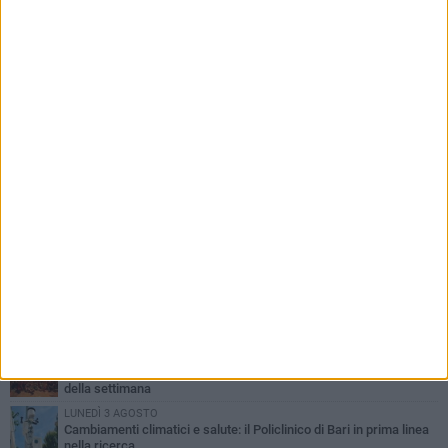
PIÙ LETTI QUESTA SETTIMANA
LUNEDÌ 3 AGOSTO
UEFA Euro 2032, formalizzata la disponibilità dello Stadio San
Nicola. Leccese: «Bari è pronta»
LUNEDÌ 3 AGOSTO
Continua la stagione dei mercati serali a Bari: il calendario di
agosto
LUNEDÌ 3 AGOSTO
"Le Due Bari", un programma diffuso nei Municipi: tutti gli eventi
della settimana
LUNEDÌ 3 AGOSTO
Cambiamenti climatici e salute: il Policlinico di Bari in prima linea
nella ricerca