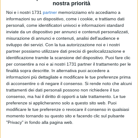
nostra priorità
18
A cura di
GIANLUCA BATTISTA
Noi e i nostri 1731
partner
memorizziamo e/o accediamo a
informazioni su un dispositivo, come i cookie, e trattiamo dati
personali, come identificatori univoci e informazioni standard
inviate da un dispositivo per annunci e contenuti personalizzati,
Con la Missa in Coena Domini di questa sera, giovedì 28
misurazione di annunci e contenuti, analisi dell'audience e
marzo, entrerà nel vivo il Triduo Pasquale a Bari. Domani,
sviluppo dei servizi.
Con la tua autorizzazione noi e i nostri
Venerdì Santo, ci sarà la tradizionale processione dei Misteri
partner possiamo utilizzare dati precisi di geolocalizzazione e
per le vie del centro cittadino. Quest'anno sarà la volta dei
identificazione tramite la scansione del dispositivo. Puoi fare clic
simulacri della Vallisa, popolarmente detti
"le
per consentire a noi e ai nostri 1731 partner il trattamento per le
chiangiaminue",
poiché solitamente escono negli anni in cui
finalità sopra descritte. In alternativa puoi accedere a
informazioni più dettagliate e modificare le tue preferenze prima
la Pasqua arriva bassa, con alta possibilità di pioggia.
di acconsentire o di negare il consenso.
Si rende noto che alcuni
Antico il dualismo con i portatori di San Gregorio
(le
trattamenti dei dati personali possono non richiedere il tuo
vendeluse),
che torneranno per strada il prossimo anno.
consenso, ma hai il diritto di opporti a tale trattamento. Le tue
I Misteri della Vallisa sono attualmente nove:
Gesù nell'Orto,
preferenze si applicheranno solo a questo sito web. Puoi
San Pietro, Gesù alla colonna, Gesù con la canna o Ecce
modificare le tue preferenze o revocare il consenso in qualsiasi
Homo, Gesù porta la croce, San Giovanni, il Calvario con la
momento tornando su questo sito e facendo clic sul pulsante
Maddalena ai piedi, Gesù morto, l'Addolorata.
"Privacy" in fondo alla pagina web.
L'ITINERARIO