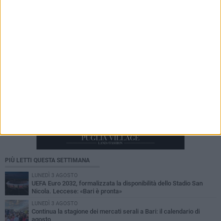
PIÙ LETTI QUESTA SETTIMANA
LUNEDÌ 3 AGOSTO
UEFA Euro 2032, formalizzata la disponibilità dello Stadio San
Nicola. Leccese: «Bari è pronta»
LUNEDÌ 3 AGOSTO
Continua la stagione dei mercati serali a Bari: il calendario di
agosto