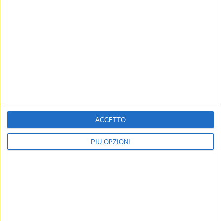
ACCETTO
PIÙ OPZIONI
Altri contenuti a tema