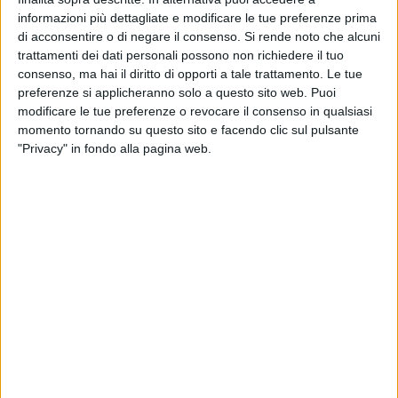
un'esperienza educativa che valorizzi le differenze,
informazioni più dettagliate e modificare le tue preferenze prima
costruendo, insieme, nuovi linguaggi di convivenza.
di acconsentire o di negare il consenso.
Si rende noto che alcuni
"Parole che uniscono" si sviluppa nell'arco di quattro mesi,
trattamenti dei dati personali possono non richiedere il tuo
consenso, ma hai il diritto di opporti a tale trattamento. Le tue
attraverso attività nelle scuole, laboratori pomeridiani,
preferenze si applicheranno solo a questo sito web. Puoi
produzione audiovisiva e momenti pubblici aperti alla
modificare le tue preferenze o revocare il consenso in qualsiasi
comunità, in programma da febbraio a giugno 2026. Le
momento tornando su questo sito e facendo clic sul pulsante
attività prevedono un intreccio di laboratori esperienziali,
"Privacy" in fondo alla pagina web.
gruppi di parola, tecniche teatrali, storytelling e un video
partecipato, che consentono ai ragazzi di esplorare in modo
creativo e sicuro i propri vissuti, le emozioni e i linguaggi.
La visione educativa che guida il progetto parte da un
presupposto fondamentale: le parole non sono mai neutre. I
linguaggi che i ragazzi utilizzano – nei corridoi delle scuole,
nelle chat, sui social – possono costruire ponti o muri, aprire
spazi di ascolto oppure ferire ed escludere. Il progetto mira a
rafforzare la consapevolezza linguistica ed emotiva dei
minori, aiutandoli a riconoscere il potere delle parole e a
sperimentare forme di comunicazione più rispettose,
inclusive e responsabili.