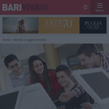
MENU
Home
Notizie e aggiornamenti