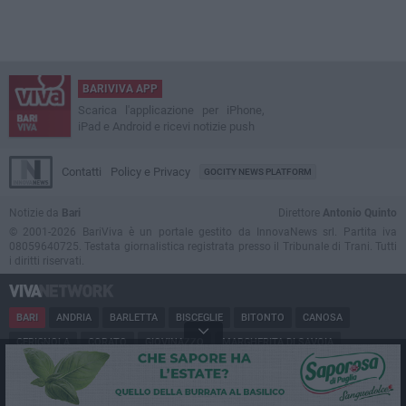
BARIVIVA APP
Scarica l'applicazione per iPhone,
iPad e Android e ricevi notizie push
Contatti
Policy e Privacy
GOCITY NEWS PLATFORM
Notizie da
Bari
Direttore
Antonio Quinto
© 2001-2026 BariViva è un portale gestito da InnovaNews srl. Partita iva
08059640725. Testata giornalistica registrata presso il Tribunale di Trani. Tutti
i diritti riservati.
BARI
ANDRIA
BARLETTA
BISCEGLIE
BITONTO
CANOSA
CERIGNOLA
CORATO
GIOVINAZZO
MARGHERITA DI SAVOIA
MINERVINO
MODUGNO
MOLFETTA
PUGLIA
RUVO
SAN FERDINANDO
SPINAZZOLA
TERLIZZI
TRANI
TRINITAPOLI