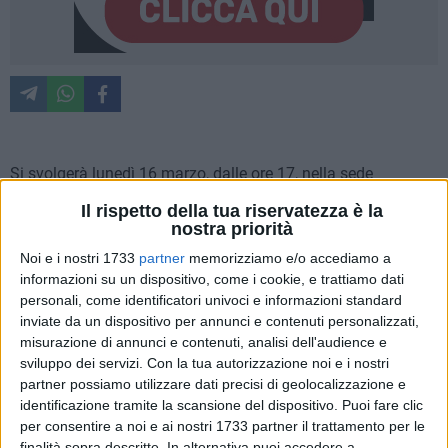
Si svolgerà lunedì 16 marzo, dalle ore 17, nella sede
operativa di Kinè (in via De Ruggiero 54-56), l'evento
Il rispetto della tua riservatezza è la
pubblico di presentazione del progetto "Parole che uniscono
nostra priorità
– percorsi per relazioni inclusive", promosso e finanziato dal
Noi e i nostri 1733
partner
memorizziamo e/o accediamo a
Municipio II, su proposta della commissione Welfare.
informazioni su un dispositivo, come i cookie, e trattiamo dati
personali, come identificatori univoci e informazioni standard
All'evento interverranno la presidente del Municipio II,
inviate da un dispositivo per annunci e contenuti personalizzati,
Alessandra Lopez, il presidente della commissione
misurazione di annunci e contenuti, analisi dell'audience e
sviluppo dei servizi.
Con la tua autorizzazione noi e i nostri
municipale Welfare, Marco Pesce, e i consiglieri municipali.
partner possiamo utilizzare dati precisi di geolocalizzazione e
Il progetto, realizzato da Sinapsi Produzioni Partecipate,
identificazione tramite la scansione del dispositivo. Puoi fare clic
coinvolge ragazze e ragazzi residenti sul territorio
per consentire a noi e ai nostri 1733 partner il trattamento per le
municipale, di età compresa tra gli 11 e i 16 anni, in
finalità sopra descritte. In alternativa puoi accedere a