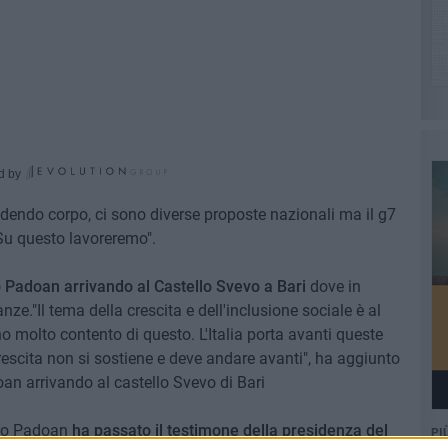
d by
dendo corpo, ci sono diverse proposte nazionali ma il g7
 Su questo lavoreremo".
o Padoan arrivando al Castello Svevo a Bari
dove in
nze."Il tema della crescita e dell'inclusione sociale è al
o molto contento di questo. L'Italia porta avanti queste
rescita non si sostiene e deve andare avanti", ha aggiunto
oan arrivando al castello Svevo di Bari
stro Padoan
ha passato il testimone della presidenza del
PI