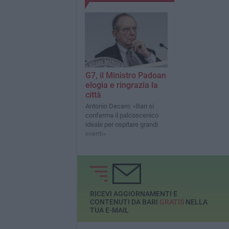
G7, il Ministro Padoan
elogia e ringrazia la
città
Antonio Decaro: «Bari si
conferma il palcoscenico
ideale per ospitare grandi
eventi»
RICEVI AGGIORNAMENTI E
CONTENUTI DA BARI
GRATIS
NELLA
TUA E-MAIL