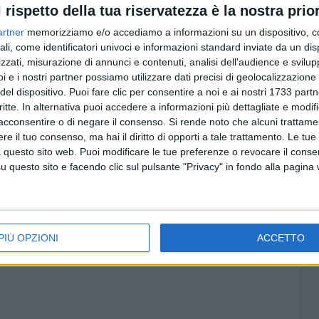
au
che guiderà il prossimo vertice dei Grandi
l rispetto della tua riservatezza è la nostra prior
 Morneau 'non un bastone ma la manna - ha detto -
artner
memorizziamo e/o accediamo a informazioni su un dispositivo, c
este parole il ministro italiano ha donato al ministro
ali, come identificatori univoci e informazioni standard inviate da un di
ido che, secondo la fede cattolica, trasuda dalle reliquie
zzati, misurazione di annunci e contenuti, analisi dell'audience e svilupp
i e i nostri partner possiamo utilizzare dati precisi di geolocalizzazione 
Lec
del dispositivo. Puoi fare clic per consentire a noi e ai nostri 1733 partn
critte. In alternativa puoi accedere a informazioni più dettagliate e modif
acconsentire o di negare il consenso.
Si rende noto che alcuni trattamen
Co
e il tuo consenso, ma hai il diritto di opporti a tale trattamento. Le tue
8 AGOSTO 2026
 questo sito web. Puoi modificare le tue preferenze o revocare il conse
"Aiutaci a fare i cartoni", parte la
campagna per la raccolta sulla
questo sito e facendo clic sul pulsante "Privacy" in fondo alla pagina
costa barese
PIÙ OPZIONI
ACCETTO
fuo