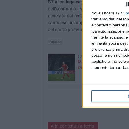
G7 al collega canadese William Morne
I
dell'economia. Padoan ha consegnato a
Noi e i nostri 1733
p
generata dai resti di San Nicola'. Con qu
trattiamo dati person
canadese un'ampolla con la 'manna', liqu
e contenuti personali
del santo protettore di Bari.
tua autorizzazione no
tramite la scansione 
PADOAN
le finalità sopra des
preferenze prima di 
possono non richieder
8 AGOSTO 2026
applicheranno solo a
Mercato in uscita, anche
Dickmann lascia Bari
momento tornando su 
Altri contenuti a tema