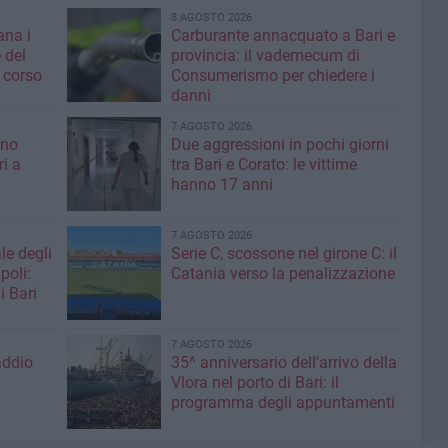
8 AGOSTO 2026
ana i
Carburante annacquato a Bari e
 del
provincia: il vademecum di
 corso
Consumerismo per chiedere i
danni
7 AGOSTO 2026
ino
Due aggressioni in pochi giorni
ri a
tra Bari e Corato: le vittime
hanno 17 anni
7 AGOSTO 2026
le degli
Serie C, scossone nel girone C: il
poli:
Catania verso la penalizzazione
i Bari
7 AGOSTO 2026
addio
35^ anniversario dell’arrivo della
Vlora nel porto di Bari: il
programma degli appuntamenti