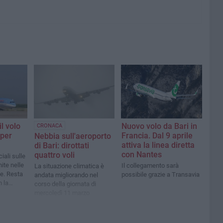
l volo
Nuovo volo da Bari in
CRONACA
 per
Francia. Dal 9 aprile
Nebbia sull'aeroporto
attiva la linea diretta
di Bari: dirottati
con Nantes
quattro voli
iali sulle
ite nelle
Il collegamento sarà
La situazione climatica è
e. Resta
possibile grazie a Transavia
andata migliorando nel
 la
corso della giornata di
mercoledì 11 marzo