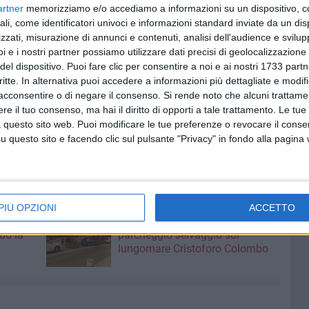
artner
memorizziamo e/o accediamo a informazioni su un dispositivo, c
a con decisione sul mercato pugliese e lo fa con una
ali, come identificatori univoci e informazioni standard inviate da un di
qualche mese fa. Si aprono per la Puglia, per la sua
zzati, misurazione di annunci e contenuti, analisi dell'audience e svilupp
nditoriale, opportunità di sviluppo uniche. Una scelta - ha
i e i nostri partner possiamo utilizzare dati precisi di geolocalizzazione 
 i lusinghieri risultati ottenuti dal primo anno di attività
del dispositivo. Puoi fare clic per consentire a noi e ai nostri 1733 partn
 ed il crescente numero di cittadini americani che
critte. In alternativa puoi accedere a informazioni più dettagliate e modif
oro vacanze all'insegna della cultura, della storia e delle
acconsentire o di negare il consenso.
Si rende noto che alcuni trattamen
e il tuo consenso, ma hai il diritto di opporti a tale trattamento. Le tue
- ha concluso Vasile - a raccogliere i frutti di una visione
 questo sito web. Puoi modificare le tue preferenze o revocare il conse
di oltreoceano i punti cruciali per lo sviluppo del traffico
questo sito e facendo clic sul pulsante "Privacy" in fondo alla pagina
».
PIÙ OPZIONI
ACCETTO
7 AGOSTO 2026
 il
A S.Spirito il festival del
do la
parcheggio selvaggio sul
lungomare Cristoforo Colombo