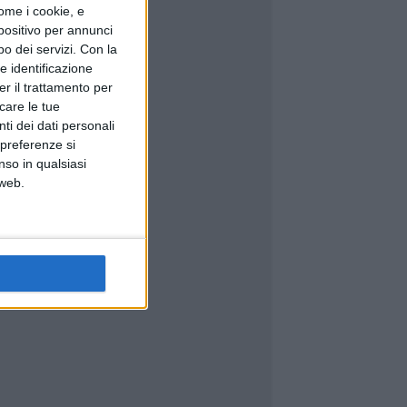
ome i cookie, e
spositivo per annunci
o dei servizi.
Con la
e identificazione
er il trattamento per
icare le tue
ti dei dati personali
 preferenze si
nso in qualsiasi
 web.