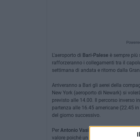
Powere
L'aeroporto di
Bari-Palese
è sempre più s
rafforzeranno i collegamenti tra il capo
settimana di andata e ritorno dalla Gra
Arriveranno a Bari gli aerei della compa
New York (aeroporto di Newark) si volerà 
previsto alle 14.00. Il percorso inverso 
partenza alle 16.45 americane (22.45 in I
del giorno successivo.
Per
Antonio Vasile
, presidente di Aeropor
I
valore poiché un colosso dell'aviazione 