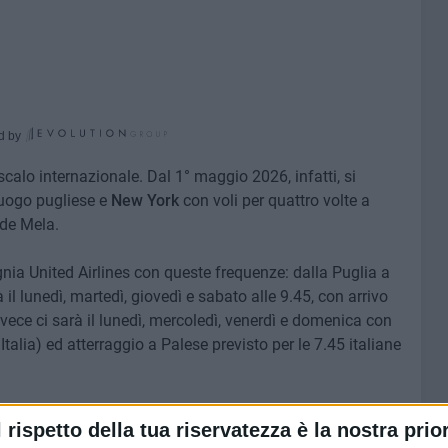
d by
calo internazionale. Dal 1° maggio 2026, infatti, si
luogo pugliese e
New York
con voli per quattro volte a
nde Mela.
gnia United Airlines con queste frequenze: dalla Puglia a
il lunedì, martedì, giovedì e sabato alle 9.45, con arrivo
invece ci sarà il lunedì, mercoledì, venerdì e domenica con
talia) ed atterraggio a Palese previsto per le 7.45 italiane
ti di Puglia, si tratta di «una notizia dallo straordinario
l rispetto della tua riservatezza è la nostra prior
commerciale mondiale, inserito in un'alleanza della quale