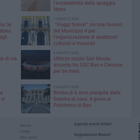
l'accessibilità della spiaggia
libera
7 AGOSTO 2026
ia: le
"Viaggi Sonori": on line l'avviso
edono
del Municipio 4 per
egli
l'organizzazione di spettacoli
culturali e musicali
6 AGOSTO 2026
a di via
Utilizzo stadio San Nicola:
accordo tra SSC Bari e Comune
per tre mesi
6 AGOSTO 2026
 a
Bimba di 6 anni precipita dalla
 si
finestra di casa: è grave al
Policlinico di Bari
Agenda eventi di Bari
Tennis
Volley
Segnalazioni iReport
Altri sport