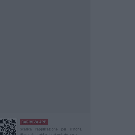
BARIVIVA APP
Scarica l'applicazione per iPhone,
iPad e Android e ricevi notizie push