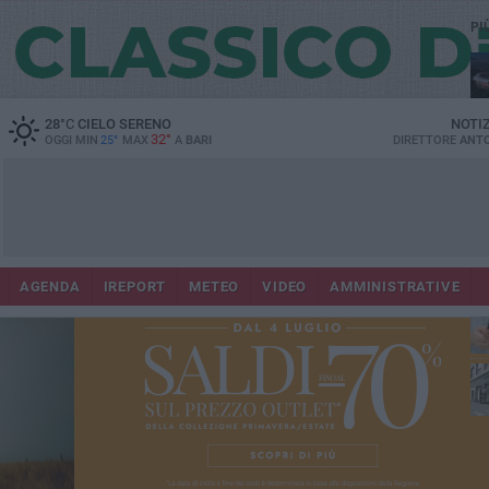
PI
Lec
28
°C
CIELO SERENO
NOTI
32°
OGGI MIN
25°
MAX
A
BARI
DIRETTORE
ANTO
AGENDA
IREPORT
METEO
VIDEO
AMMINISTRATIVE
ri
fuo