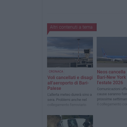
Altri contenuti a tema
Neos cancella i
CRONACA
Bari-New York
Voli cancellati e disagi
l'estate 2026
all'aeroporto di Bari-
Palese
Comunicazioni uffic
cause saranno forn
L'allerta meteo durerà sino a
prossime settiman
sera. Problemi anche nel
il collegamento con
collegamento ferroviario
United Airlines