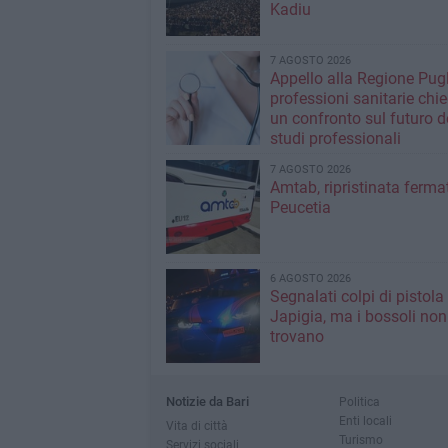
Kadiu
7 AGOSTO 2026
Appello alla Regione Pugl
professioni sanitarie chi
un confronto sul futuro d
studi professionali
7 AGOSTO 2026
Amtab, ripristinata fermat
Peucetia
6 AGOSTO 2026
Segnalati colpi di pistola
Japigia, ma i bossoli non
trovano
Notizie da Bari
Politica
Enti locali
Vita di città
Turismo
Servizi sociali