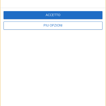
35° Anniversario arrivo della Vlora: Bari fa rete
ACCETTO
PIÙ OPZIONI