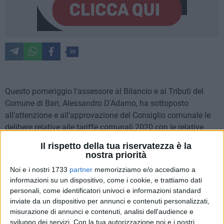
58
Questo pomeriggio l'assessore al Bilancio e ai Tributi del
Comune di Bari, Alessandro D'Adamo, ha sottoposto
all'attenzione e all'approvazione del Consiglio comunale le
delibere relative alle tariffe comunali 2020 con le relative
agevolazioni previste per l'annualità in corso.Nello specifico
Il rispetto della tua riservatezza è la
si tratta del Regolamento Tari 2020 e delle agevolazioni
nostra priorità
previste in materia di Tosap.
Noi e i nostri 1733
partner
memorizziamo e/o accediamo a
informazioni su un dispositivo, come i cookie, e trattiamo dati
Per quanto riguarda la Tari, due sono stati i provvedimenti
personali, come identificatori univoci e informazioni standard
approvati: la delibera per stabilire le tariffe e le agevolazioni
inviate da un dispositivo per annunci e contenuti personalizzati,
Tari nell'ambito dei provvedimenti legati al Covid-19 e le
misurazione di annunci e contenuti, analisi dell'audience e
sviluppo dei servizi.
Con la tua autorizzazione noi e i nostri
modifiche al regolamento della stessa imposta con