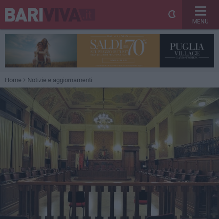
MENU
Home
Notizie e aggiornamenti