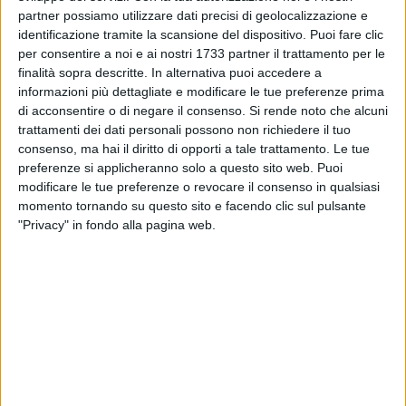
partner possiamo utilizzare dati precisi di geolocalizzazione e
l'introduzione di nuovi parametri e agevolazioni.
identificazione tramite la scansione del dispositivo. Puoi fare clic
per consentire a noi e ai nostri 1733 partner il trattamento per le
Viste le difficoltà determinate dall'emergenza sanitaria
finalità sopra descritte. In alternativa puoi accedere a
ancora in corso e viste le proroghe sancite per le Pubbliche
informazioni più dettagliate e modificare le tue preferenze prima
amministrazioni rispetto all'approvazione di alcuni strumenti
di acconsentire o di negare il consenso.
Si rende noto che alcuni
normativi, le tariffe relative alla Tari che solitamente si
trattamenti dei dati personali possono non richiedere il tuo
consenso, ma hai il diritto di opporti a tale trattamento. Le tue
riferiscono all'approvazione del Piano economico finanziario
preferenze si applicheranno solo a questo sito web. Puoi
del servizio di raccolta e gestione dei rifiuti (PEF), prodotto
modificare le tue preferenze o revocare il consenso in qualsiasi
annualmente dall'Amiu e approvato dal Comune di Bari,
momento tornando su questo sito e facendo clic sul pulsante
resteranno invariate rispetto all'annualità 2019. Pertanto
"Privacy" in fondo alla pagina web.
l'amministrazione comunale procederà entro il 31 dicembre
2020 alla determinazione e approvazione del piano
economico finanziario del servizio rifiuti (PEF) per il 2020:
l'eventuale conguaglio tra i costi risultanti dal PEF per il
2020 e i costi determinati per l'anno 2019 potrà essere
ripartito in tre anni, a decorrere dal 2021.
L'assessore ha elencato le agevolazioni introdotte rispetto al