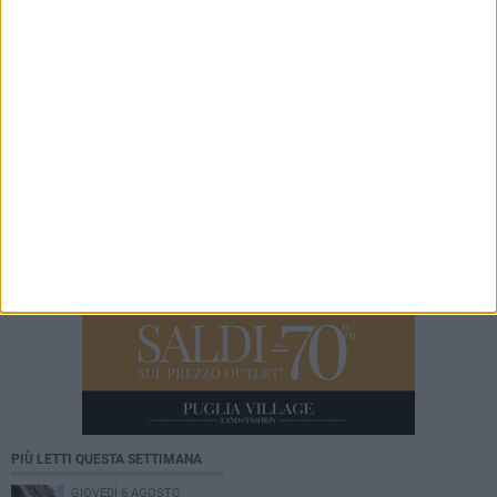
danni
8 AGOSTO 2026
Leccese incontra il ballerino Kledi Kadiu,
arrivato a Bari a bordo della nave Vlora
PIÙ LETTI QUESTA SETTIMANA
GIOVEDÌ 6 AGOSTO