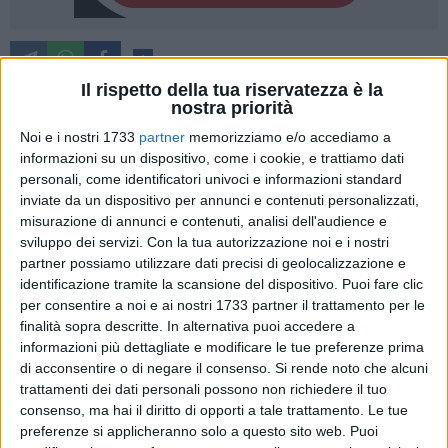
1
Il rispetto della tua riservatezza è la
nostra priorità
Noi e i nostri 1733
partner
memorizziamo e/o accediamo a
Su proposta dell'assessori ai Lavori pubblici Giuseppe
informazioni su un dispositivo, come i cookie, e trattiamo dati
Galasso, la giunta ha approvato la scorsa settimana il
personali, come identificatori univoci e informazioni standard
progetto definitivo/esecutivo relativo ai lavori di
inviate da un dispositivo per annunci e contenuti personalizzati,
realizzazione di playground e punti sport in aree pubbliche
misurazione di annunci e contenuti, analisi dell'audience e
della città di Bari nell'ambito del piano cittadino per la
sviluppo dei servizi.
Con la tua autorizzazione noi e i nostri
diffusione della pratica sportiva libera e amatoriale, per un
partner possiamo utilizzare dati precisi di geolocalizzazione e
importo di € 400.000.
identificazione tramite la scansione del dispositivo. Puoi fare clic
per consentire a noi e ai nostri 1733 partner il trattamento per le
finalità sopra descritte. In alternativa puoi accedere a
L'intervento si inserisce nella strategia costruita in questi
informazioni più dettagliate e modificare le tue preferenze prima
anni dall'amministrazione comunale che, come noto, intende
di acconsentire o di negare il consenso.
Si rende noto che alcuni
riqualificare alcuni spazi pubblici della città assegnando ad
trattamenti dei dati personali possono non richiedere il tuo
essi nuove funzioni e garantendo così in tutti i quartieri la
consenso, ma hai il diritto di opporti a tale trattamento. Le tue
presenza di luoghi dedicati al tempo libero in spazi attrezzati
preferenze si applicheranno solo a questo sito web. Puoi