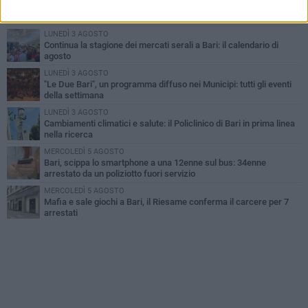
UEFA Euro 2032, formalizzata la disponibilità dello Stadio San
Nicola. Leccese: «Bari è pronta»
LUNEDÌ 3 AGOSTO
Continua la stagione dei mercati serali a Bari: il calendario di
agosto
LUNEDÌ 3 AGOSTO
"Le Due Bari", un programma diffuso nei Municipi: tutti gli eventi
della settimana
LUNEDÌ 3 AGOSTO
Cambiamenti climatici e salute: il Policlinico di Bari in prima linea
nella ricerca
MERCOLEDÌ 5 AGOSTO
Bari, scippa lo smartphone a una 12enne sul bus: 34enne
arrestato da un poliziotto fuori servizio
MERCOLEDÌ 5 AGOSTO
Mafia e sale giochi a Bari, il Riesame conferma il carcere per 7
arrestati