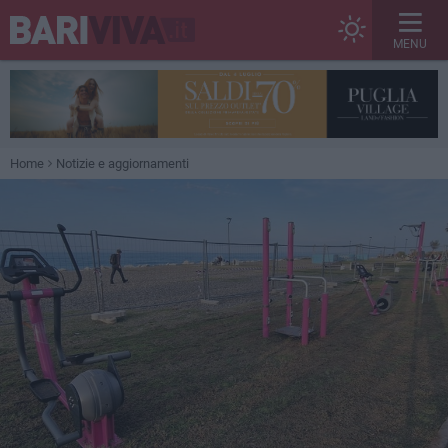
MENU
Home
Notizie e aggiornamenti