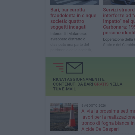
Bari, bancarotta
Servizi straord
fraudolenta in cinque
interforze ad “
società: quattro
Impatto” nel q
soggetti indagati
Carbonara: 19
persone identi
Interdetti i Matarrese:
avrebbero distratto o
L'operazione della P
dissipato una parte del
Stato e dei Carabin
patrimonio delle società,
pari a oltre 18 milioni di euro
RICEVI AGGIORNAMENTI E
CONTENUTI DA BARI
GRATIS
NELLA
TUA E-MAIL
8 AGOSTO 2026
Al via la prossima settim
lavori per la realizzazione
tronco di fogna bianca in
Alcide De Gasperi