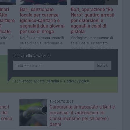
inari
Bari, sanzionato
Bari, operazione "Re
Alto
locale per carenze
Nero": quattro arresti
uartiere
igienico-sanitarie e
per estorsioni e
9
segnalati due giovani
agguati a colpi di
ficate
per uso di droga
pistola
olizia di
Nel fine settimana controlli
L'indagine ha permesso di
ieri
straordinari a Carbonara e
fare luce su un tentato
Picone
omicidio a Palo del Colle il
16 novembre 2023
Iscriviti alla Newsletter
Iscriviti
Iscrivendoti accetti i
termini
e la
privacy policy
8 AGOSTO 2026
ana i
Carburante annacquato a Bari e
 del
provincia: il vademecum di
 corso
Consumerismo per chiedere i
danni