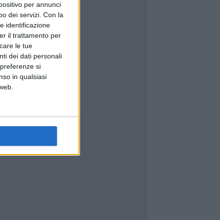
spositivo per annunci
o dei servizi.
Con la
e identificazione
er il trattamento per
icare le tue
ti dei dati personali
 preferenze si
nso in qualsiasi
 web.