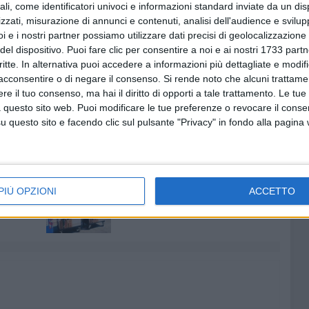
ali, come identificatori univoci e informazioni standard inviate da un di
miciliari, in attesa di giudizio.
zzati, misurazione di annunci e contenuti, analisi dell'audience e svilupp
i e i nostri partner possiamo utilizzare dati precisi di geolocalizzazione 
zella su chiamata di alcuni passanti, è intervenuta per
del dispositivo. Puoi fare clic per consentire a noi e ai nostri 1733 partn
attaro (BA), che riportava contusioni ed escoriazioni al
critte. In alternativa puoi accedere a informazioni più dettagliate e modif
i costituita da M.Z. 31enne e sua moglie M.A. 23enne. Il
acconsentire o di negare il consenso.
Si rende noto che alcuni trattamen
urito per futilissimi motivi e per tutti e tre si è proceduto
e il tuo consenso, ma hai il diritto di opporti a tale trattamento. Le tue
 questo sito web. Puoi modificare le tue preferenze o revocare il conse
questo sito e facendo clic sul pulsante "Privacy" in fondo alla pagina
8 AGOSTO 2026
"Aiutaci a fare i cartoni", parte la
PIÙ OPZIONI
ACCETTO
campagna per la raccolta sulla
costa barese