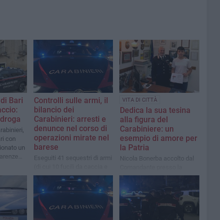
 di Bari
Controlli sulle armi, il
VITA DI CITTÀ
accio:
bilancio dei
Dedica la sua tesina
 droga
Carabinieri: arresti e
alla figura del
denunce nel corso di
Carabiniere: un
rabinieri,
operazioni mirate nel
esempio di amore per
ri con
barese
la Patria
zionato un
carenze
Eseguiti 41 sequestri di armi
Nicola Bonerba accolto dal
(di cui 10 fucili da caccia e
Comandante presso la
31 pistole), oltre a 214
Stazione Carabinieri di
proiettili, 528 cartucce e 9
Santeramo in Colle
armi bianche