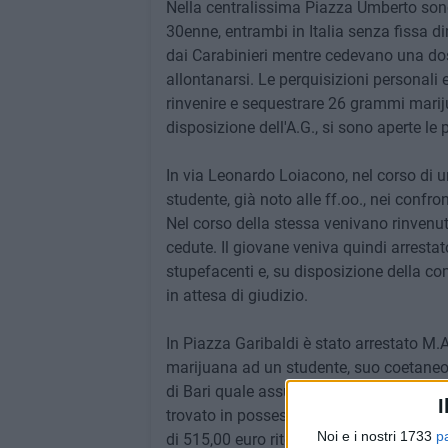
Nella centralissima Piazza Umberto sono
30enne, entrambi in Italia senza fissa di
dai Carabinieri mentre cedevano una do
allontanarsi. Le perquisizioni personali 
rinvenire e sequestrare 26 grammi marij
disposizione dell'A.G., si sono aperte le 
In via Leonardo Loiacono, nel corso di u
studente, già noto alle ff.oo., nei confr
Nel corso della stessa venivano rinvenut
cedute. Il giovane veniva quindi arrestat
stupefacenti e, su disposizione della com
in attesa di giudizio.
In Piazza Garibaldi è stato arrestato M
marijuana ad un studente, suo coetaneo, 
di Bari quale assuntore di sostanze stup
I
trovato in possesso di altri 10 grammi
Noi e i nostri 1733
p
di 515,00 euro ritenuta il provento dell'il