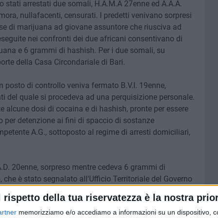
 stati arrestati due somali, H.A.M.A 27enne ed A.A.A.
mora, nullafacenti, censurati. I predetti venivano sorpresi
se di marijuana ad giovane assuntore che riusciva ad
eseguite nei confronti dei due africani consentivano di
uana e 6 grammi di hashish. Per i due somali, su
porte della Casa Circondariale di Bari.
n posto di controllo veniva fermato B.V.I. 19enne,
onti del quale si procedeva ad una perquisizione personale.
e alcune dosi di cocaina e di hashish, pronte per essere
o per detenzione ai fini di spaccio di sostanze
petente A.G., sottoposto al regime di arresti domiciliari,
.A.D. 20enne, sorpreso mentre cedeva 6 grammi di
che è stato segnalato all'Ufficio Territoriale del Governo
efacenti. M.A.D., sottoposto a perquisizione, veniva
l rispetto della tua riservatezza è la nostra prior
 della medesima sostanza suddivisa in dosi e della somma
artner
memorizziamo e/o accediamo a informazioni su un dispositivo, c
lecita attività di spaccio. L'arrestato, su disposizione