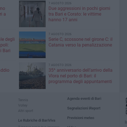
7 AGOSTO 2026
ino
Due aggressioni in pochi giorni
ri a
tra Bari e Corato: le vittime
hanno 17 anni
7 AGOSTO 2026
le degli
Serie C, scossone nel girone C: il
poli:
Catania verso la penalizzazione
i Bari
7 AGOSTO 2026
addio
35^ anniversario dell’arrivo della
Vlora nel porto di Bari: il
programma degli appuntamenti
Agenda eventi di Bari
Tennis
Volley
Segnalazioni iReport
Altri sport
Previsioni meteo
Le Rubriche di BariViva
I