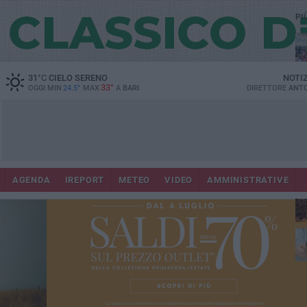
PI
31
°C
CIELO SERENO
NOTI
33°
OGGI MIN
24.5°
MAX
A
BARI
DIRETTORE
ANTO
Lec
Co
AGENDA
IREPORT
METEO
VIDEO
AMMINISTRATIVE
fuo