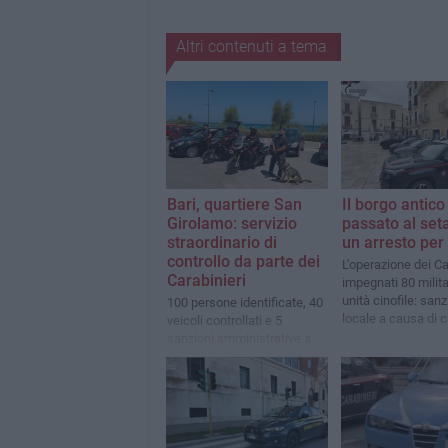
Altri contenuti a tema
Bari, quartiere San
Il borgo antico
Girolamo: servizio
passato al set
straordinario di
un arresto per
controllo da parte dei
L'operazione dei Ca
Carabinieri
impegnati 80 milita
unità cinofile: san
100 persone identificate, 40
locale a causa di 
veicoli controllati e 5
igieniche
sanzioni amministrative a
carico di altrettanti
conducenti di monopattini