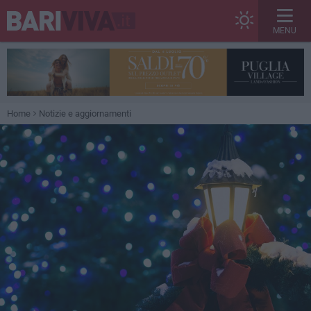
MENU
Home
Notizie e aggiornamenti