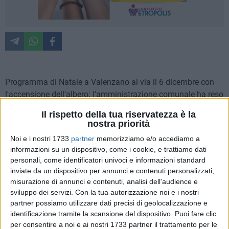
Programma di Natale a Valenzano al via il 6 dicembre con
l'accensione dell'albero: l'amministrazione comunale ha reso
noto il calendario completo degli eventi fino al 6 gennaio.
Il rispetto della tua riservatezza è la
nostra priorità
"Natale è una gioia per i bambini, ma anche per gli adulti che
Noi e i nostri 1733
partner
memorizziamo e/o accediamo a
vogliono tornare piccoli almeno per qualche ora"
scrive il
informazioni su un dispositivo, come i cookie, e trattiamo dati
sindaco di Valenzano,
Giampaolo Romanazzi
.
"Venerdì 6
personali, come identificatori univoci e informazioni standard
dicembre alle ore 19:00 diamo il via a Natale a Valenzano. Ci
inviate da un dispositivo per annunci e contenuti personalizzati,
vediamo in Largo Plebiscito per accendere insieme l'Albero
misurazione di annunci e contenuti, analisi dell'audience e
di Natale, giocare con i più piccoli nella
Notte Bianca dei
sviluppo dei servizi.
Con la tua autorizzazione noi e i nostri
partner possiamo utilizzare dati precisi di geolocalizzazione e
Bambini
ed entrare nell'atmosfera natalizia con le note
identificazione tramite la scansione del dispositivo. Puoi fare clic
dell'Orchestra Scolastica dell'Istituto Comprensivo Statale
per consentire a noi e ai nostri 1733 partner il trattamento per le