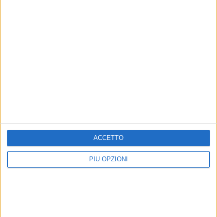
Mercato in uscita, anche Dickmann lascia Bari
ACCETTO
PIÙ OPZIONI