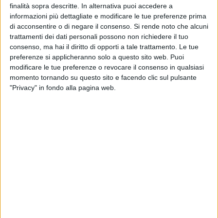
Papa Giovanni XXIII-Capozzi-Galilei di Valenzano. Fino al 6
finalità sopra descritte. In alternativa puoi accedere a
gennaio sono in programma 20 appuntamenti per vivere
informazioni più dettagliate e modificare le tue preferenze prima
appieno la magia delle festività, tra cui segnalo: Giovedì 19
di acconsentire o di negare il consenso.
Si rende noto che alcuni
dicembre, ore 20:30: coro Gospel diretto dal professor
trattamenti dei dati personali possono non richiedere il tuo
Vincenzo Schettini
(La Fisica Che Ci Piace, La fisica
consenso, ma hai il diritto di opporti a tale trattamento. Le tue
preferenze si applicheranno solo a questo sito web. Puoi
dell'amore), in Largo Plebiscito. Sabato 21 dicembre, ore
modificare le tue preferenze o revocare il consenso in qualsiasi
21:00: concerto di
Giorgio Vanni,
la voce delle sigle di
momento tornando su questo sito e facendo clic sul pulsante
Dragon Ball, Pokémon, Rossana e tanti altri cartoni animati,
"Privacy" in fondo alla pagina web.
sempre in Largo Plebiscito. Vi riporto il programma
completo, disponibile anche sul sito del Comune di
Valenzano all'indirizzo
https://www.comune.valenzano.ba.it/.../natale-valenzano.../
Che la festa abbia inizio".
IL PROGRAMMA COMPLETO
6 dicembre h.19.00 – largo Plebiscito
Accensione Albero di Natale