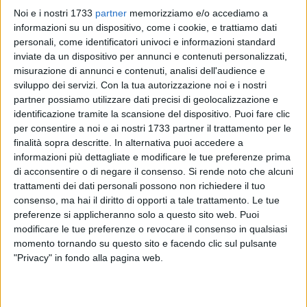
Noi e i nostri 1733
partner
memorizziamo e/o accediamo a
informazioni su un dispositivo, come i cookie, e trattiamo dati
personali, come identificatori univoci e informazioni standard
3
inviate da un dispositivo per annunci e contenuti personalizzati,
misurazione di annunci e contenuti, analisi dell'audience e
sviluppo dei servizi.
Con la tua autorizzazione noi e i nostri
Grandissimo successo per la serata show dei talenti del 22
partner possiamo utilizzare dati precisi di geolocalizzazione e
Luglio 2017, giunto ormai alla 2a Edizione estiva e questa
identificazione tramite la scansione del dispositivo. Puoi fare clic
volta svolto nella città di Andria presso Villa Casale del 1865,
per consentire a noi e ai nostri 1733 partner il trattamento per le
finalità sopra descritte. In alternativa puoi accedere a
con ancora un boom di consensi in cui si sono sfidati i 16
informazioni più dettagliate e modificare le tue preferenze prima
concorrenti delle categorie: Junior e Adulti a suon di canto,
di acconsentire o di negare il consenso.
Si rende noto che alcuni
ad assistere alla serata centinaia si persone.
trattamenti dei dati personali possono non richiedere il tuo
consenso, ma hai il diritto di opporti a tale trattamento. Le tue
La serata è stata organizzata e condotta dalla stessa
preferenze si applicheranno solo a questo sito web. Puoi
Alessandra Carbone madre di questa manifestazione, con la
modificare le tue preferenze o revocare il consenso in qualsiasi
collaborazione di Angelo Monterisi e famiglia. I vincitori
momento tornando su questo sito e facendo clic sul pulsante
"Privacy" in fondo alla pagina web.
della serata: categoria Junior 3 classificata l'andriese Giulia
Pia Addati, 2 classificata la barlettana Stefania Leopizzi,1
classificata la barlettana Martina Vilella (la stessa Vilella è