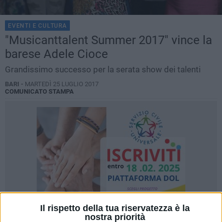
EVENTI E CULTURA
"Musicanttalent Summer 2017" vince la
barese Adele Cioce
Grandissimo successo per la serata show dei talenti
BARI -
MARTEDÌ 25 LUGLIO 2017
COMUNICATO STAMPA
Il rispetto della tua riservatezza è la
nostra priorità