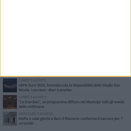
PIÙ LETTI QUESTA SETTIMANA
VENERDÌ 7 AGOSTO
A S.Spirito il festival del parcheggio selvaggio sul lungomare
Cristoforo Colombo
GIOVEDÌ 6 AGOSTO
Città Metropolitana di Bari, riaperti i termini per diverse posizioni
lavorative
LUNEDÌ 3 AGOSTO
Continua la stagione dei mercati serali a Bari: il calendario di
agosto
LUNEDÌ 3 AGOSTO
UEFA Euro 2032, formalizzata la disponibilità dello Stadio San
Nicola. Leccese: «Bari è pronta»
LUNEDÌ 3 AGOSTO
"Le Due Bari", un programma diffuso nei Municipi: tutti gli eventi
della settimana
MERCOLEDÌ 5 AGOSTO
Mafia e sale giochi a Bari, il Riesame conferma il carcere per 7
arrestati