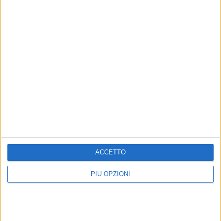
Altri contenuti a tema
Il nuovo tour estivo di Alfa
Ultimo annuncia il tour 2027:
fa tappa alla Fiera del
c'è la tappa al San Nicola
Levante di Bari
Il cantautore sarà allo Stadio San
Nicola il prossimo 6 luglio
In programma oggi venerdì 17 luglio
ACCETTO
PIÙ OPZIONI