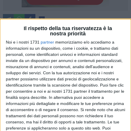
3
A cura di
ANNA VERZICCO
Il rispetto della tua riservatezza è la
nostra priorità
Noi e i nostri 1731
partner
memorizziamo e/o accediamo a
Tornano nella città barese – con "
La Notte dei Romantici – Il
informazioni su un dispositivo, come i cookie, e trattiamo dati
Tour
" - i
Moda
: la band milanese composta dal cantante
personali, come identificatori univoci e informazioni standard
inviate da un dispositivo per annunci e contenuti personalizzati,
Francesco Silvestre
(in arte Kekko), dal chitarrista
Enrico
misurazione di annunci e contenuti, analisi dell'audience e
Zapparoli
, dal chitarrista
Diego Arrigoni
, dal bassista
sviluppo dei servizi.
Con la tua autorizzazione noi e i nostri
Stefano Forcella
e dal batterista
Claudio Dirani
.
partner possiamo utilizzare dati precisi di geolocalizzazione e
identificazione tramite la scansione del dispositivo. Puoi fare clic
Dopo aver celebrato oltre vent'anni di carriera nelle date
per consentire a noi e ai nostri 1731 partner il trattamento per le
estive di Milano e Cagliari i Moda tornano a cantare e a
finalità sopra descritte. In alternativa puoi accedere a
celebrare questo lungo viaggio musicale in tanti palazzetti
informazioni più dettagliate e modificare le tue preferenze prima
di acconsentire o di negare il consenso.
Si rende noto che alcuni
d'Italia. Una volontà subito manifestata dal pubblico: infatti,
trattamenti dei dati personali possono non richiedere il tuo
tra le date sold out – oltre a quella di Padova e di Roma –
consenso, ma hai il diritto di opporti a tale trattamento. Le tue
c'è anche quella di
Bari
. In quest'ultima è stata così aggiunta
preferenze si applicheranno solo a questo sito web. Puoi