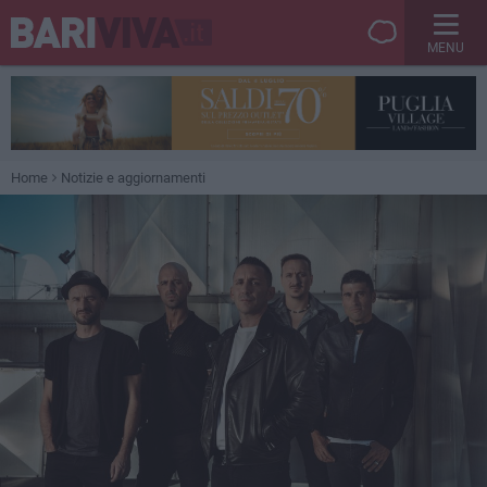
MENU
Home
Notizie e aggiornamenti