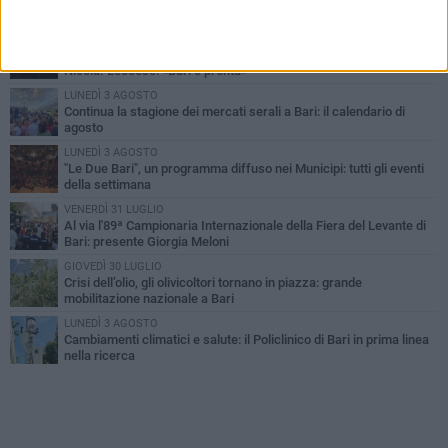
PIÙ LETTI QUESTA SETTIMANA
LUNEDÌ 3 AGOSTO
UEFA Euro 2032, formalizzata la disponibilità dello Stadio San
Nicola. Leccese: «Bari è pronta»
LUNEDÌ 3 AGOSTO
Continua la stagione dei mercati serali a Bari: il calendario di
agosto
LUNEDÌ 3 AGOSTO
"Le Due Bari", un programma diffuso nei Municipi: tutti gli eventi
della settimana
VENERDÌ 31 LUGLIO
Al via l'89ª Campionaria Internazionale della Fiera del Levante di
Bari: presente Giorgia Meloni
GIOVEDÌ 30 LUGLIO
Crisi dell’olio, gli olivicoltori tornano in piazza: grande
mobilitazione nazionale a Bari
LUNEDÌ 3 AGOSTO
Cambiamenti climatici e salute: il Policlinico di Bari in prima linea
nella ricerca