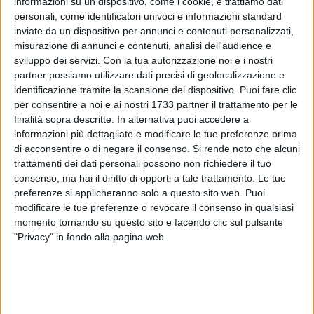
informazioni su un dispositivo, come i cookie, e trattiamo dati
personali, come identificatori univoci e informazioni standard
inviate da un dispositivo per annunci e contenuti personalizzati,
misurazione di annunci e contenuti, analisi dell'audience e
16
sviluppo dei servizi.
Con la tua autorizzazione noi e i nostri
partner possiamo utilizzare dati precisi di geolocalizzazione e
identificazione tramite la scansione del dispositivo. Puoi fare clic
Ha investito una donna ed è scappato. È successo in tarda
per consentire a noi e ai nostri 1733 partner il trattamento per le
mattinata, verso le 13, vicino piazza Garibaldi. La donna
finalità sopra descritte. In alternativa puoi accedere a
informazioni più dettagliate e modificare le tue preferenze prima
sembra stesse attraversando la strada sulle strisce pedonali
di acconsentire o di negare il consenso.
Si rende noto che alcuni
quando è sopraggiunta l'auto e l'ha presa in pieno,
trattamenti dei dati personali possono non richiedere il tuo
scappando poi senza prestare soccorso. in molti, invece, i
consenso, ma hai il diritto di opporti a tale trattamento. Le tue
cittadini che in quel momento si trovavano in zona ed hanno
preferenze si applicheranno solo a questo sito web. Puoi
prestato le prime cure alla donna in attesa che giungesse
modificare le tue preferenze o revocare il consenso in qualsiasi
l'ambulanza del 118.
momento tornando su questo sito e facendo clic sul pulsante
"Privacy" in fondo alla pagina web.
Un comportamento, quello del pirata della strada, non
passato inosservato, al punto che sembra che qualcuno sia
riuscito a prendere almeno parzialmente la targa dell'auto e
a descrivere agli agenti, accorsi sul posto, l'auto che