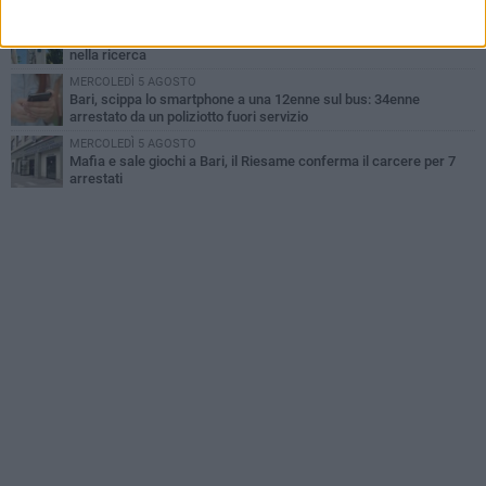
LUNEDÌ 3 AGOSTO
Cambiamenti climatici e salute: il Policlinico di Bari in prima linea
nella ricerca
MERCOLEDÌ 5 AGOSTO
Bari, scippa lo smartphone a una 12enne sul bus: 34enne
arrestato da un poliziotto fuori servizio
MERCOLEDÌ 5 AGOSTO
Mafia e sale giochi a Bari, il Riesame conferma il carcere per 7
arrestati