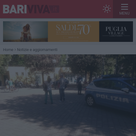
MENU
Home
Notizie e aggiornamenti