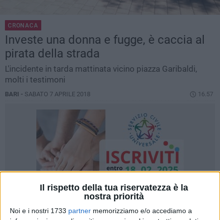
CRONACA
Investe una donna e fugge, è caccia al
pirata della strada
L'incidente in tarda mattinata vicino piazza Garibaldi,
molti i testimoni
BARI -
SABATO 7 APRILE 2018
16.57
Il rispetto della tua riservatezza è la
nostra priorità
Noi e i nostri 1733
partner
memorizziamo e/o accediamo a