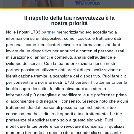
Il rispetto della tua riservatezza è la
36
A cura di
nostra priorità
ELGA MONTANI
Noi e i nostri 1733
partner
memorizziamo e/o accediamo a
informazioni su un dispositivo, come i cookie, e trattiamo dati
personali, come identificatori univoci e informazioni standard
Una Divina Liturgia e una preghiera sulla tomba di San
inviate da un dispositivo per annunci e contenuti personalizzati,
misurazione di annunci e contenuti, analisi dell'audience e
Nicola nella Basilica Pontificia di Bari dedicata al santo di
sviluppo dei servizi.
Con la tua autorizzazione noi e i nostri
Myra per chiedere una pace "giusta", la fine della guerra in
partner possiamo utilizzare dati precisi di geolocalizzazione e
Ucraina e il ritorno alla tranquillità per il popolo ucraino. È
identificazione tramite la scansione del dispositivo. Puoi fare clic
quanto ha avuto luogo questa mattina a Bari, nella tappa
per consentire a noi e ai nostri 1733 partner il trattamento per le
finale della visita in Puglia e Basilicata del Metropolita di
finalità sopra descritte. In alternativa puoi accedere a
Kiev e Ucraina Epifanio I, dopo le visite di ieri a Matera prima,
informazioni più dettagliate e modificare le tue preferenze prima
e Altamura e Gravina poi.
di acconsentire o di negare il consenso.
Si rende noto che alcuni
trattamenti dei dati personali possono non richiedere il tuo
consenso, ma hai il diritto di opporti a tale trattamento. Le tue
Il momento più toccante della giornata è stato quanto il
preferenze si applicheranno solo a questo sito web. Puoi
Metropolita di Kiev, accompagnato da padre Giovanni
modificare le tue preferenze o revocare il consenso in qualsiasi
Distante, è sceso nella cripta del santo per un omaggio al
momento tornando su questo sito e facendo clic sul pulsante