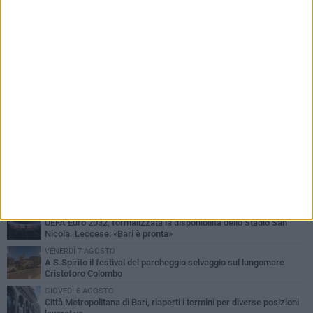
PIÙ LETTI QUESTA SETTIMANA
LUNEDÌ 3 AGOSTO
Continua la stagione dei mercati serali a Bari: il calendario di
agosto
LUNEDÌ 3 AGOSTO
UEFA Euro 2032, formalizzata la disponibilità dello Stadio San
Nicola. Leccese: «Bari è pronta»
VENERDÌ 7 AGOSTO
A S.Spirito il festival del parcheggio selvaggio sul lungomare
Cristoforo Colombo
GIOVEDÌ 6 AGOSTO
Città Metropolitana di Bari, riaperti i termini per diverse posizioni