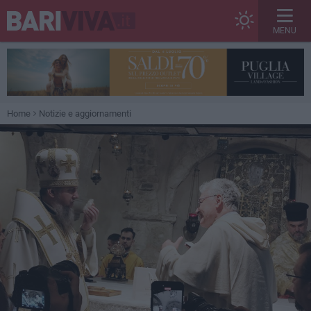
MENU
Home
Notizie e aggiornamenti