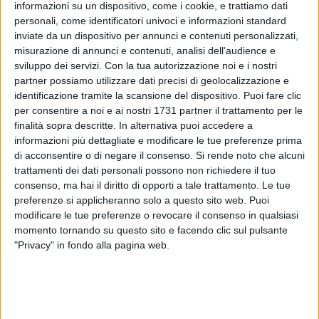
informazioni su un dispositivo, come i cookie, e trattiamo dati
personali, come identificatori univoci e informazioni standard
inviate da un dispositivo per annunci e contenuti personalizzati,
73
A cura di
misurazione di annunci e contenuti, analisi dell'audience e
ANNA VERZICCO
sviluppo dei servizi.
Con la tua autorizzazione noi e i nostri
partner possiamo utilizzare dati precisi di geolocalizzazione e
identificazione tramite la scansione del dispositivo. Puoi fare clic
per consentire a noi e ai nostri 1731 partner il trattamento per le
Sbarca anche a Bari il celebre
All'Antico Vinaio
: la
finalità sopra descritte. In alternativa puoi accedere a
paninoteca fiorentina più famosa sui social per le sue
informazioni più dettagliate e modificare le tue preferenze prima
schiacciate insuperabili.
di acconsentire o di negare il consenso.
Si rende noto che alcuni
Bari
si aggiudica la prima apertura in Puglia della famosa
trattamenti dei dati personali possono non richiedere il tuo
paninoteca, che prenderà posto su
Via Sparano
sostituendo
consenso, ma hai il diritto di opporti a tale trattamento. Le tue
il ristorante Solho.
preferenze si applicheranno solo a questo sito web. Puoi
modificare le tue preferenze o revocare il consenso in qualsiasi
momento tornando su questo sito e facendo clic sul pulsante
In tanti aspettavano questa notizia, prima fra tutte Nunzia –
"Privacy" in fondo alla pagina web.
la signora delle orecchiette di Bari Vecchia – che ha ricevuto
la notizia del suo arrivo in anteprima.
Tommaso Mazzanti
, proprietario dell'Antico Vinaio, ha infatti