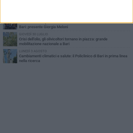
LUNEDÌ 3 AGOSTO
"Le Due Bari", un programma diffuso nei Municipi: tutti gli eventi
della settimana
VENERDÌ 31 LUGLIO
Al via l'89ª Campionaria Internazionale della Fiera del Levante di
Bari: presente Giorgia Meloni
GIOVEDÌ 30 LUGLIO
Crisi dell’olio, gli olivicoltori tornano in piazza: grande
mobilitazione nazionale a Bari
LUNEDÌ 3 AGOSTO
Cambiamenti climatici e salute: il Policlinico di Bari in prima linea
nella ricerca