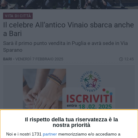
VITA DI CITTÀ
Il celebre All’antico Vinaio sbarca anche
a Bari
Sarà il primo punto vendita in Puglia e avrà sede in Via
Sparano
BARI -
VENERDÌ 7 FEBBRAIO 2025
12.45
Il rispetto della tua riservatezza è la
nostra priorità
Noi e i nostri 1731
partner
memorizziamo e/o accediamo a