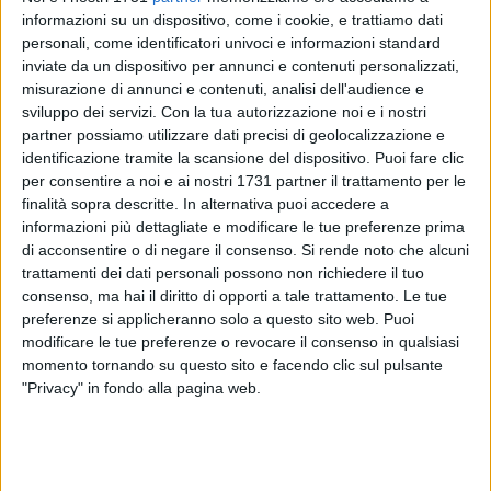
informazioni su un dispositivo, come i cookie, e trattiamo dati
personali, come identificatori univoci e informazioni standard
inviate da un dispositivo per annunci e contenuti personalizzati,
14
A cura di
misurazione di annunci e contenuti, analisi dell'audience e
LA REDAZIONE
sviluppo dei servizi.
Con la tua autorizzazione noi e i nostri
partner possiamo utilizzare dati precisi di geolocalizzazione e
identificazione tramite la scansione del dispositivo. Puoi fare clic
«Giuseppe Carrieri e Livio Sisto
aderiscono alla Lega.
per consentire a noi e ai nostri 1731 partner il trattamento per le
Benvenuti, da oggi il gruppo cresce e continuerà a lavorare
finalità sopra descritte. In alternativa puoi accedere a
informazioni più dettagliate e modificare le tue preferenze prima
per valorizzare le identità, il Territorio, la nostra gente, il Sud.
di acconsentire o di negare il consenso.
Si rende noto che alcuni
Il centrodestra può e deve tornare ad essere competitivo, per
trattamenti dei dati personali possono non richiedere il tuo
la Puglia e per la nostra Città».
consenso, ma hai il diritto di opporti a tale trattamento. Le tue
La conferma è arrivata dal leader dell'opposizione in
preferenze si applicheranno solo a questo sito web. Puoi
Consiglio comunale, Fabio Romito, con tanto di benedizione
modificare le tue preferenze o revocare il consenso in qualsiasi
politica di Matteo Salvini. Si apre una nuova fase nel
momento tornando su questo sito e facendo clic sul pulsante
centrodestra barese.
"Privacy" in fondo alla pagina web.
«Inizia un nuovo percorso per la Lega a Bari e in Puglia, con
l'ingresso nel movimento di Giuseppe Carrieri e Livio Sisto -