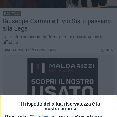
POLITICA
Giuseppe Carrieri e Livio Sisto passano
alla Lega
La conferma anche da Romito ed in un comunicato
ufficiale
BARI -
MERCOLEDÌ 23 APRILE 2025
18.02
Il rispetto della tua riservatezza è la
nostra priorità
Noi e i nostri 1731
partner
memorizziamo e/o accediamo a