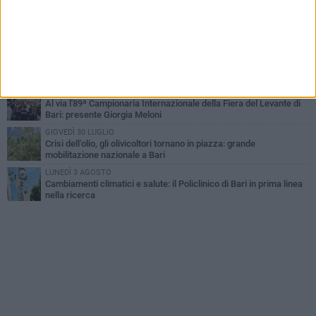
LUNEDÌ 3 AGOSTO
Continua la stagione dei mercati serali a Bari: il calendario di
agosto
LUNEDÌ 3 AGOSTO
"Le Due Bari", un programma diffuso nei Municipi: tutti gli eventi
della settimana
VENERDÌ 31 LUGLIO
Al via l'89ª Campionaria Internazionale della Fiera del Levante di
Bari: presente Giorgia Meloni
GIOVEDÌ 30 LUGLIO
Crisi dell’olio, gli olivicoltori tornano in piazza: grande
mobilitazione nazionale a Bari
LUNEDÌ 3 AGOSTO
Cambiamenti climatici e salute: il Policlinico di Bari in prima linea
nella ricerca