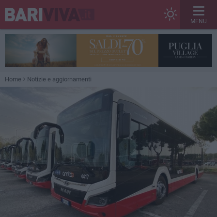
MENU
Home
Notizie e aggiornamenti