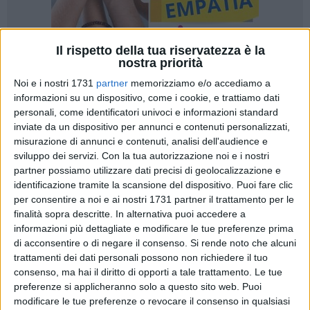
Il rispetto della tua riservatezza è la
nostra priorità
Noi e i nostri 1731
partner
memorizziamo e/o accediamo a
informazioni su un dispositivo, come i cookie, e trattiamo dati
personali, come identificatori univoci e informazioni standard
inviate da un dispositivo per annunci e contenuti personalizzati,
Su proposta dell'assessore
Nicola Grasso
e sulla base
misurazione di annunci e contenuti, analisi dell'audience e
dell'istruttoria condotta dalla ripartizione Controlli, legalità,
sviluppo dei servizi.
Con la tua autorizzazione noi e i nostri
trasparenza e antimafia sociale, la giunta comunale ha
partner possiamo utilizzare dati precisi di geolocalizzazione e
approvato nei giorni scorsi la delibera contenente le tariffe
identificazione tramite la scansione del dispositivo. Puoi fare clic
relative al servizio di Trasporto pubblico locale e le
per consentire a noi e ai nostri 1731 partner il trattamento per le
agevolazioni tariffarie rivolte a particolari categorie di utenza
finalità sopra descritte. In alternativa puoi accedere a
informazioni più dettagliate e modificare le tue preferenze prima
residente nel Comune di Bari:
pensionati a basso reddito
di acconsentire o di negare il consenso.
Si rende noto che alcuni
under 65, persone over 65, invalidi civili e del lavoro,
trattamenti dei dati personali possono non richiedere il tuo
studenti di scuola media e universitari.
consenso, ma hai il diritto di opporti a tale trattamento. Le tue
preferenze si applicheranno solo a questo sito web. Puoi
"Con l'approvazione di questo provvedimento
modificare le tue preferenze o revocare il consenso in qualsiasi