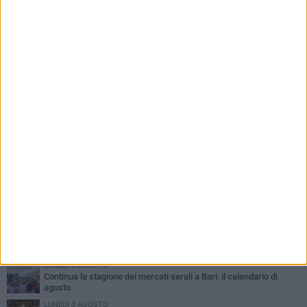
PIÙ LETTI QUESTA SETTIMANA
LUNEDÌ 3 AGOSTO
UEFA Euro 2032, formalizzata la disponibilità dello Stadio San
Nicola. Leccese: «Bari è pronta»
LUNEDÌ 3 AGOSTO
Continua la stagione dei mercati serali a Bari: il calendario di
agosto
LUNEDÌ 3 AGOSTO