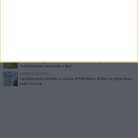
LUNEDÌ 3 AGOSTO
Continua la stagione dei mercati serali a Bari: il calendario di
agosto
LUNEDÌ 3 AGOSTO
"Le Due Bari", un programma diffuso nei Municipi: tutti gli eventi
della settimana
VENERDÌ 31 LUGLIO
Al via l'89ª Campionaria Internazionale della Fiera del Levante di
Bari: presente Giorgia Meloni
GIOVEDÌ 30 LUGLIO
Crisi dell’olio, gli olivicoltori tornano in piazza: grande
mobilitazione nazionale a Bari
LUNEDÌ 3 AGOSTO
Cambiamenti climatici e salute: il Policlinico di Bari in prima linea
nella ricerca