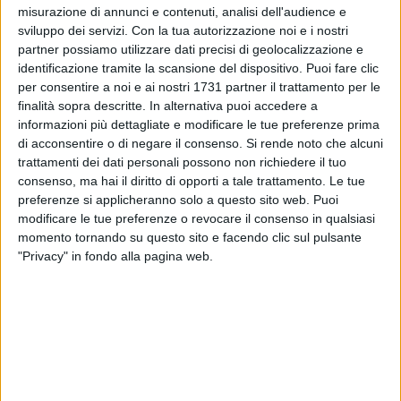
misurazione di annunci e contenuti, analisi dell'audience e
1
sviluppo dei servizi.
Con la tua autorizzazione noi e i nostri
partner possiamo utilizzare dati precisi di geolocalizzazione e
identificazione tramite la scansione del dispositivo. Puoi fare clic
Nelle scorse ore si sono mossi da Bari, Bitonto e dalle città
per consentire a noi e ai nostri 1731 partner il trattamento per le
della diocesi decine di fedeli in direzione Roma, per vivere il
finalità sopra descritte. In alternativa puoi accedere a
pellegrinaggio giubilare in questo venerdì 19 settembre.
informazioni più dettagliate e modificare le tue preferenze prima
di acconsentire o di negare il consenso.
Si rende noto che alcuni
Il videomessaggio di monsignor Giuseppe Satriano non è
trattamenti dei dati personali possono non richiedere il tuo
solo bene augurante, ma racconta la trepidante attesa per
consenso, ma hai il diritto di opporti a tale trattamento. Le tue
giornate dai grandi risvolti spirituali.
preferenze si applicheranno solo a questo sito web. Puoi
A questo link il videomessaggio completo
modificare le tue preferenze o revocare il consenso in qualsiasi
https://youtu.be/6PiknAXDBHc
momento tornando su questo sito e facendo clic sul pulsante
"Privacy" in fondo alla pagina web.
6 AGOSTO 2026
Bimba di 6 anni precipita dalla finestra di casa:
è grave al Policlinico di Bari
6 AGOSTO 2026
Movida e sicurezza a Bari, proseguono i
controlli straordinari del territorio della Polizia