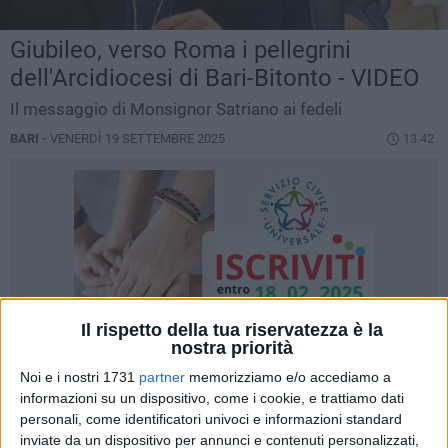
Giubileo, verso Roma i pellegrini
dell'Arcidiocesi di Bari-Bitonto - VIDEO
Il messaggio di Monsignor Satriano ai fedeli
BARI -
VENERDÌ 19 SETTEMBRE 2025
13.42
Il rispetto della tua riservatezza è la
nostra priorità
Noi e i nostri 1731
partner
memorizziamo e/o accediamo a
informazioni su un dispositivo, come i cookie, e trattiamo dati
personali, come identificatori univoci e informazioni standard
inviate da un dispositivo per annunci e contenuti personalizzati,