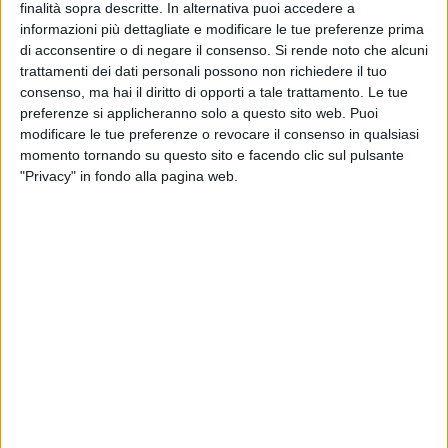
testimoni di una storia. Come ho detto ieri salutando i
finalità sopra descritte. In alternativa puoi accedere a
informazioni più dettagliate e modificare le tue preferenze prima
ragazzi in partenza con il Treno della memoria, che oggi
di acconsentire o di negare il consenso.
Si rende noto che alcuni
raggiungeranno Berlino per poi spostarsi a Cracovia, siamo
trattamenti dei dati personali possono non richiedere il tuo
noi i custodi di quella storia che tra qualche anno non avrà
consenso, ma hai il diritto di opporti a tale trattamento. Le tue
più superstiti. Viaggiare sui luoghi della memoria, guardare
preferenze si applicheranno solo a questo sito web. Puoi
alla tv un film sull'Olocausto con i nostri figli, ricordare
modificare le tue preferenze o revocare il consenso in qualsiasi
Filippo D'agostino qui, in questa sala, nella sala della
momento tornando su questo sito e facendo clic sul pulsante
democrazia e dei diritti dei cittadini baresi, rappresenta il
"Privacy" in fondo alla pagina web.
testimone che passiamo a chi ci sarà dopo di noi per
ricordare una storia che qualcuno forse vorrebbe derubricare
a cosa passata. Ma la memoria è carne viva, è presente,
cammina sulle nostre gambe e su quelle dei ragazzi che in
questi giorni vedranno da vicino l'orrore e la ferocia
consumati nei campi di sterminio. Anche questa è un'eredità
che dobbiamo sopportare continuando a onorare la
memoria di donne e uomini come Filippo D'Agostino, morto
in un lager per le sue idee, e a scegliere da che parte della
storia vogliamo stare oggi, domani e sempre».