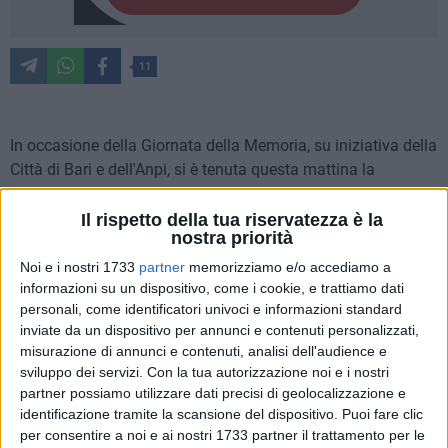
11
In occasione della Giornata della Memoria, su iniziativa della
Città di Bari e dell'Anpi, si è tenuta questa mattina la
deposizione di una corona di fiori presso la targa affissa
nella sala consiliare di Palazzo di Città che ricorda Filippo
Il rispetto della tua riservatezza è la
nostra priorità
D'Agostino, sindacalista, consigliere comunale di Bari,
antifascista e medaglia d'oro al valor militare, deportato e
Noi e i nostri 1733
partner
memorizziamo e/o accediamo a
ucciso nel lager nazista di Mauthausen.
informazioni su un dispositivo, come i cookie, e trattiamo dati
personali, come identificatori univoci e informazioni standard
inviate da un dispositivo per annunci e contenuti personalizzati,
Nel corso della cerimonia, svoltasi alla presenza della
misurazione di annunci e contenuti, analisi dell'audience e
segretaria della Cgil Bari Gigia Bucci, del direttore dell'IPSAIC
sviluppo dei servizi.
Con la tua autorizzazione noi e i nostri
Vito Antonio Leuzzi, del presidente dell'ANPI Bari sez. Artuto
partner possiamo utilizzare dati precisi di geolocalizzazione e
Cucciolla Nicola Signorile, il sindaco
Antonio Decaro
ha
identificazione tramite la scansione del dispositivo. Puoi fare clic
dichiarato: «Essere qui per noi, oggi, significa essere
per consentire a noi e ai nostri 1733 partner il trattamento per le