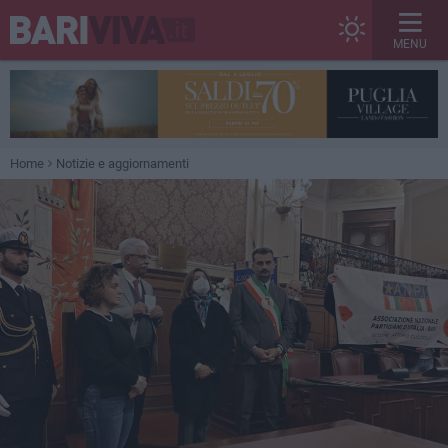
MENU
Home
Notizie e aggiornamenti