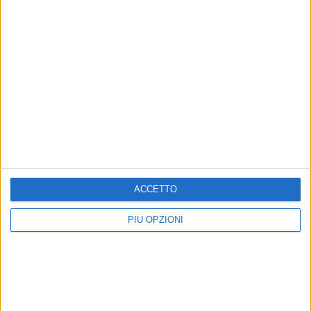
ACCETTO
PIÙ OPZIONI
Altri contenuti a tema