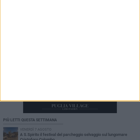
7 AGOSTO 2026
Serie C, scossone nel girone C: il Catania verso
la penalizzazione
PIÙ LETTI QUESTA SETTIMANA
VENERDÌ 7 AGOSTO
A S.Spirito il festival del parcheggio selvaggio sul lungomare
Cristoforo Colombo