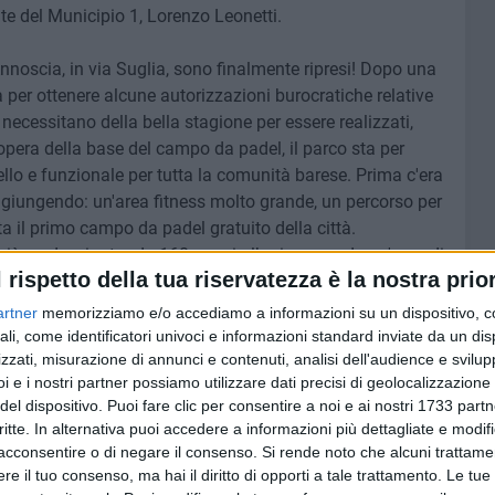
nte del Municipio 1, Lorenzo Leonetti.
 Annoscia, in via Suglia, sono finalmente ripresi! Dopo una
 per ottenere alcune autorizzazioni burocratiche relative
e necessitano della bella stagione per essere realizzati,
 opera della base del campo da padel, il parco sta per
llo e funzionale per tutta la comunità barese. Prima c'era
giungendo: un'area fitness molto grande, un percorso per
a il primo campo da padel gratuito della città.
 più verde, piantando 160 nuovi alberi e creando un'area di
l rispetto della tua riservatezza è la nostra prior
si di attesa, si sono ben radicati. Sappiamo che il disagio
o per recuperarlo in questo mese, continuando a
artner
memorizziamo e/o accediamo a informazioni su un dispositivo, c
estra a cielo aperto con più verde per tutti.
ali, come identificatori univoci e informazioni standard inviate da un di
zzati, misurazione di annunci e contenuti, analisi dell'audience e svilupp
i e i nostri partner possiamo utilizzare dati precisi di geolocalizzazione 
del dispositivo. Puoi fare clic per consentire a noi e ai nostri 1733 partn
critte. In alternativa puoi accedere a informazioni più dettagliate e modif
7 AGOSTO 2026
acconsentire o di negare il consenso.
Si rende noto che alcuni trattamen
 il
A S.Spirito il festival del
e il tuo consenso, ma hai il diritto di opporti a tale trattamento. Le tue
do la
parcheggio selvaggio sul