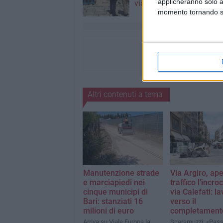
applicheranno solo a
via Manzoni di domani"
momento tornando su 
Altri contenuti a tema
Manutenzione strade
Via Argiro, ape
e marciapiedi nei
traffico l’incro
cinque municipi di
via Calefati: la
Bari: stanziati 16
verso il
milioni di euro
completament
Arriva su Viale Europa la
Scaramuzzi: «Pas