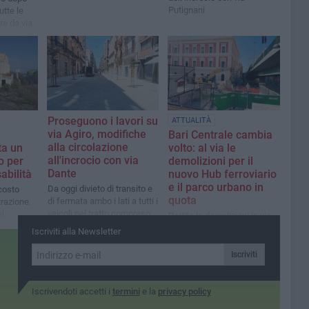
Putignani
utte le
ire da via
settimana
Proseguono i lavori su
ATTUALITÀ
via Agiro, modifiche
Bari Centrale cambia
alla circolazione
ta un
volto: al via le
all'incrocio con via
o per
demolizioni per il
Dante
abilità
nuovo Hub ferroviario
e il parco urbano in
Da oggi divieto di transito e
 costo
quota
di fermata ambo i lati a tutti i
trazione.
veicoli nel tratto compreso
l
Partite le demolizioni in via
tra via Andrea da Bari e via
ale
Fani, mentre proseguono la
Iscriviti alla Newsletter
Argiro
riqualificazione di piazza
Moro e la progettazione
Iscriviti
della nuova stazione ponte
Iscrivendoti accetti i
termini
e la
privacy policy