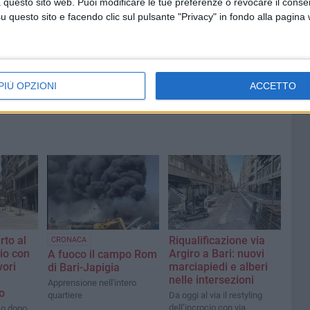
 questo sito web. Puoi modificare le tue preferenze o revocare il conse
lungomare Cristoforo Colombo
questo sito e facendo clic sul pulsante "Privacy" in fondo alla pagina
PIÙ OPZIONI
ACCETTO
rto al
Riqualificazione via
CRONACA
cio con
Argiro a Bari: nuovi
A fuoco il campo Rom
vori
marciapiedi e alberi
di Bari-Japigia
nelle intersezioni
Apprensione nell'intero
o
quartiere
Da oggi al via il restyling
dell’incrocio con via
so dopo