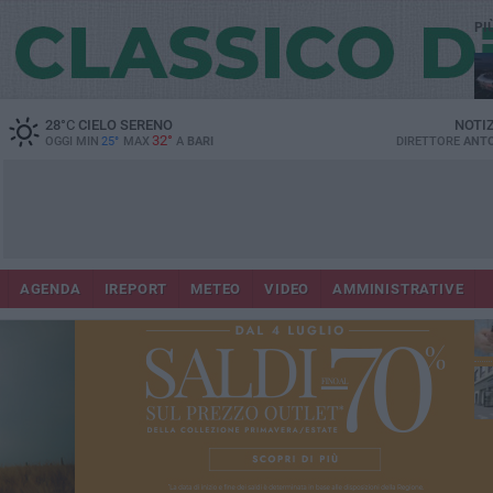
PI
Lec
28
°C
CIELO SERENO
NOTI
32°
OGGI MIN
25°
MAX
A
BARI
DIRETTORE
ANTO
AGENDA
IREPORT
METEO
VIDEO
AMMINISTRATIVE
ri
fuo