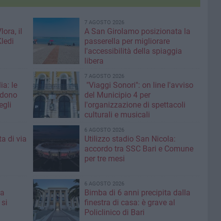
7 AGOSTO 2026
ora, il
A San Girolamo posizionata la
Kledi
passerella per migliorare
l'accessibilità della spiaggia
libera
7 AGOSTO 2026
ia: le
"Viaggi Sonori": on line l'avviso
edono
del Municipio 4 per
egli
l'organizzazione di spettacoli
culturali e musicali
6 AGOSTO 2026
a di via
Utilizzo stadio San Nicola:
accordo tra SSC Bari e Comune
per tre mesi
6 AGOSTO 2026
 a
Bimba di 6 anni precipita dalla
 si
finestra di casa: è grave al
Policlinico di Bari