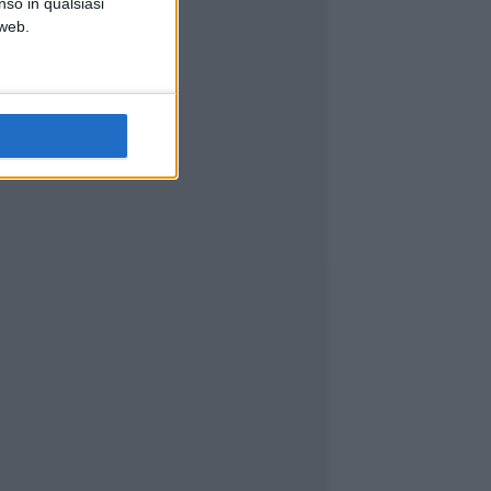
nso in qualsiasi
 web.