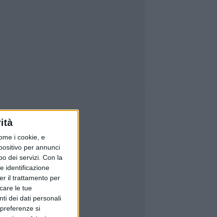
ità
ome i cookie, e
spositivo per annunci
o dei servizi.
Con la
e identificazione
er il trattamento per
icare le tue
ti dei dati personali
 preferenze si