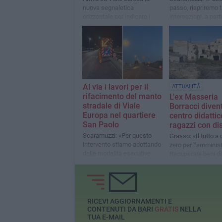
nuova segnaletica
passo, riapriremo t
orizzontale per indicare i
intersezioni, a part
limiti massimi di velocità
Dante nella prima 
di agosto»
A​l via i lavori per il
ATTUALITÀ
rifacimento del manto
L'ex Masseria
stradale di Viale
Borracci diven
Europa nel quartiere
centro didattic
San Paolo
ragazzi con dis
Scaramuzzi: «Per questo
Grasso: «Il tutto a
intervento stiamo adottando
zero per l’amminis
delle modalità esecutive
Recuperare beni de
particolarmente
patrimonio comun
performanti, attraverso
attraverso progetti
scavi più profondi rispetto al
lungimiranti»
solito e l'utilizzo di un
materiale più resistente»
RICEVI AGGIORNAMENTI E
CONTENUTI DA BARI
GRATIS
NELLA
TUA E-MAIL