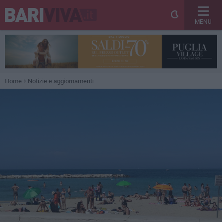
MENU
Home
Notizie e aggiornamenti