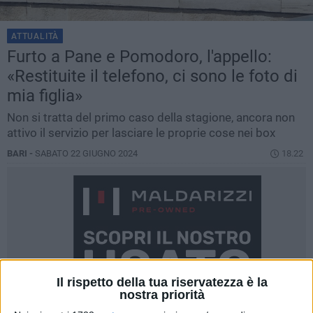
ATTUALITÀ
Furto a Pane e Pomodoro, l'appello:
«Restituite il telefono, ci sono le foto di
mia figlia»
Non si tratta del primo caso della stagione, ancora non
attivo il servizio per lasciare le proprie cose nei box
BARI -
SABATO 22 GIUGNO 2024
18.22
Il rispetto della tua riservatezza è la
nostra priorità