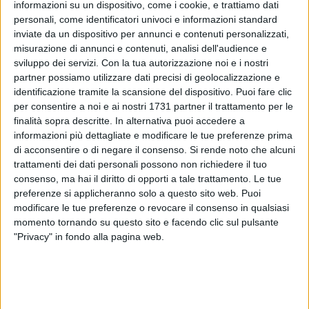
I lavori in corso, afferenti al primo contratto attuativo,
informazioni su un dispositivo, come i cookie, e trattiamo dati
dell'importo di circa 18 milioni di euro, finanziato con il patto
personali, come identificatori univoci e informazioni standard
inviate da un dispositivo per annunci e contenuti personalizzati,
per Bari della Città metropolitana, interessano gli edifici D e
misurazione di annunci e contenuti, analisi dell'audience e
H, entrambi affacciati sull'ex piazza d'armi, oggi sede del
sviluppo dei servizi.
Con la tua autorizzazione noi e i nostri
parcheggio gestito da Amtab.
partner possiamo utilizzare dati precisi di geolocalizzazione e
identificazione tramite la scansione del dispositivo. Puoi fare clic
Nel primo edificio, D, saranno realizzati la sala congressi e
per consentire a noi e ai nostri 1731 partner il trattamento per le
una serie di servizi utili ad accogliere eventi dell'Accademia
finalità sopra descritte. In alternativa puoi accedere a
mentre nella palazzina H troveranno posto le aule e gli uffici.
informazioni più dettagliate e modificare le tue preferenze prima
di acconsentire o di negare il consenso.
Si rende noto che alcuni
Nei prossimi mesi si procederà con l'aggiudicazione del
trattamenti dei dati personali possono non richiedere il tuo
secondo contratto attuativo, che rientra sempre nell'ambito
consenso, ma hai il diritto di opporti a tale trattamento. Le tue
dello stesso appalto, per un importo di circa 4,5 milioni, con
preferenze si applicheranno solo a questo sito web. Puoi
cui si interverrà sulla palazzina E, individuata nell'edificio in
modificare le tue preferenze o revocare il consenso in qualsiasi
linea con le sedi del Polo bibliotecario e della mediateca già
momento tornando su questo sito e facendo clic sul pulsante
riqualificati e consegnati alla Regione.
"Privacy" in fondo alla pagina web.
La fine dei lavori per questo primo lotto è fissata per
dicembre 2024 mentre per il secondo contratto attuativo si
dovrà attendere il secondo semestre del 2025.