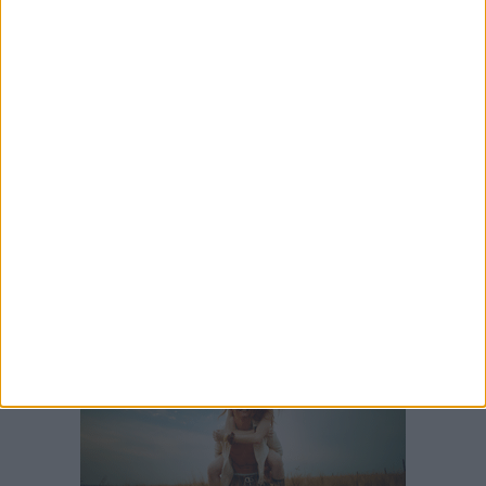
5 AGOSTO 2026
Tornata in funzione la "capa di ferro" tra piazza
Ferrarese ed il lungomare Imperatore Augusto
5 AGOSTO 2026
Prevenzione incendi a Bari, intensificati gli
interventi di sfalcio dell'erba e rimozione dei
rifiuti
5 AGOSTO 2026
Dal sospetto di scoliosi alla scoperta di un
tumore di 3,5 chili: 9 ore di intervento al
“Giovanni Paolo II” di Bari