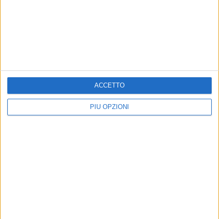
ACCETTO
PIÙ OPZIONI
Altri contenuti a tema
Spedizione punitiva al
ATTUALITÀ
quartiere San Pio, pestato a
Bando contributo