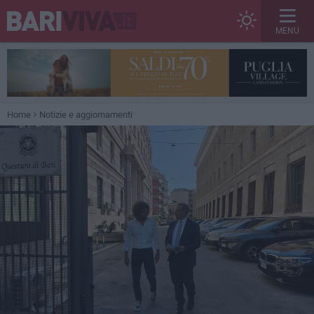
MENU
Home
Notizie e aggiornamenti