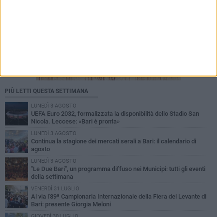
PIÙ LETTI QUESTA SETTIMANA
LUNEDÌ 3 AGOSTO
UEFA Euro 2032, formalizzata la disponibilità dello Stadio San
Nicola. Leccese: «Bari è pronta»
LUNEDÌ 3 AGOSTO
Continua la stagione dei mercati serali a Bari: il calendario di
agosto
LUNEDÌ 3 AGOSTO
"Le Due Bari", un programma diffuso nei Municipi: tutti gli eventi
della settimana
VENERDÌ 31 LUGLIO
Al via l'89ª Campionaria Internazionale della Fiera del Levante di
Bari: presente Giorgia Meloni
GIOVEDÌ 30 LUGLIO