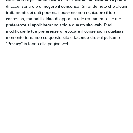
presenza dei bambini, circostanza che li aveva indotti a
di acconsentire o di negare il consenso.
Si rende noto che alcuni
desistere per timore di rappresaglie. Oggi, però, l'amara
trattamenti dei dati personali possono non richiedere il tuo
scoperta: l'abitazione era completamente devastata.
Muri
consenso, ma hai il diritto di opporti a tale trattamento. Le tue
sfondati, impianto elettrico distrutto, sanitari danneggiati,
preferenze si applicheranno solo a questo sito web. Puoi
infissi sradicati e macerie ovunque hanno reso l'immobile
modificare le tue preferenze o revocare il consenso in qualsiasi
del tutto inabitabile.
momento tornando su questo sito e facendo clic sul pulsante
Il sindaco Vito Leccese ha immediatamente informato il
"Privacy" in fondo alla pagina web.
Procuratore della Repubblica e il Questore, segnalando
l'accaduto. Nella giornata di oggi, gli assessori alla Legalità
Nicola Grasso
e al Welfare
Michelangelo Cavone hanno
presentato formale denuncia all'autorità giudiziaria.
"Quanto accaduto è di una gravità inaudita
- commenta il
sindaco
Vito Leccese
-.
Confidiamo che gli investigatori
possano individuare rapidamente i responsabili di un gesto
vile che colpisce non soltanto un bene pubblico, ma
soprattutto la vita di tante famiglie che attendono da anni di
accedere a un alloggio loro legittimamente assegnato.
Siamo di fronte a un episodio criminale e intimidatorio che