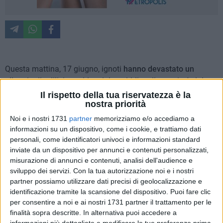
Questa mattina, 17 giugno, ignoti
hanno devastato un
alloggio di edilizia residenziale pubblica di proprietà del
Comune di Bari, nel quartiere San Pio.
L'immobile era stato
Il rispetto della tua riservatezza è la
nostra priorità
liberato a gennaio scorso nell'ambito delle operazioni di
sgombero eseguite dalle Forze dell'Ordine in attuazione dei
Noi e i nostri 1731
partner
memorizziamo e/o accediamo a
decreti di sequestro d'urgenza emessi dalla Procura della
informazioni su un dispositivo, come i cookie, e trattiamo dati
personali, come identificatori univoci e informazioni standard
Repubblica presso il Tribunale di Bari.
inviate da un dispositivo per annunci e contenuti personalizzati,
misurazione di annunci e contenuti, analisi dell'audience e
Successivamente l'alloggio
era stato assegnato a una
sviluppo dei servizi.
Con la tua autorizzazione noi e i nostri
famiglia utilmente collocata nella graduatoria comunale
per
partner possiamo utilizzare dati precisi di geolocalizzazione e
l'assegnazione delle case popolari. Lo scorso venerdì,
identificazione tramite la scansione del dispositivo. Puoi fare clic
durante il primo accesso, i componenti del nucleo familiare
per consentire a noi e ai nostri 1731 partner il trattamento per le
avevano
già subito minacce da parte di sconosciuti,
alla
finalità sopra descritte. In alternativa puoi accedere a
informazioni più dettagliate e modificare le tue preferenze prima