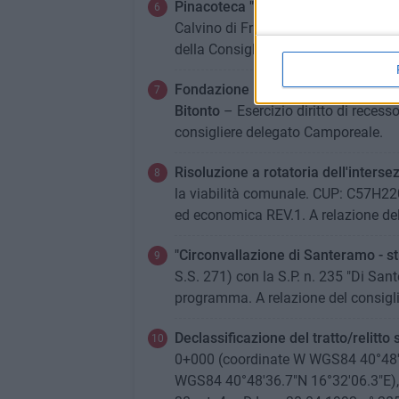
Pinacoteca "Corrado Giaquinto". Do
Calvino di Francesco Granito e Direc
della Consigliera delegata Paparella
Fondazione I.T.S. denominata "Green 
Bitonto
– Esercizio diritto di recesso 
consigliere delegato Camporeale.
Risoluzione a rotatoria dell'interse
la viabilità comunale. CUP: C57H220
ed economica REV.1. A relazione del
"Circonvallazione di Santeramo - st
S.S. 271) con la S.P. n. 235 "Di Sa
programma. A relazione del consigl
Declassificazione del tratto/relitto
0+000 (coordinate W WGS84 40°48'5
WGS84 40°48'36.7"N 16°32'06.3"E), n