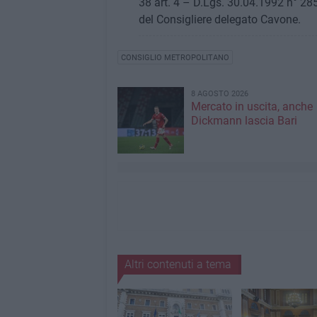
38 art. 4 – D.Lgs. 30.04.1992 n° 285 
del Consigliere delegato Cavone.
CONSIGLIO METROPOLITANO
8 AGOSTO 2026
Mercato in uscita, anche
Dickmann lascia Bari
Altri contenuti a tema