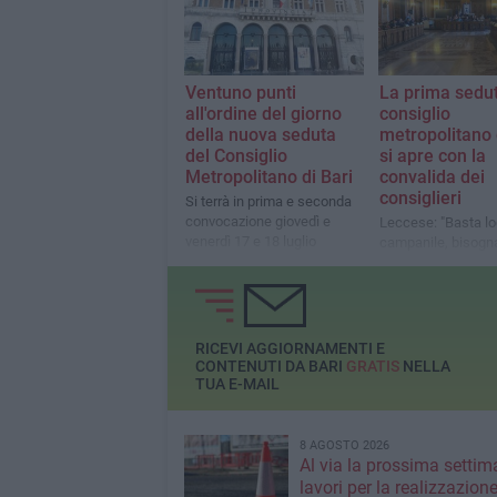
Ventuno punti
La prima sedut
all'ordine del giorno
consiglio
della nuova seduta
metropolitano 
del Consiglio
si apre con la
Metropolitano di Bari
convalida dei
consiglieri
Si terrà in prima e seconda
convocazione giovedì e
Leccese: "Basta lo
venerdì 17 e 18 luglio
campanile, bisogn
squadra per cresc
insieme"
RICEVI AGGIORNAMENTI E
CONTENUTI DA BARI
GRATIS
NELLA
TUA E-MAIL
8 AGOSTO 2026
Al via la prossima settim
lavori per la realizzazione