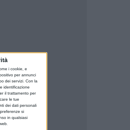
ità
ome i cookie, e
spositivo per annunci
o dei servizi.
Con la
e identificazione
er il trattamento per
icare le tue
ti dei dati personali
 preferenze si
nso in qualsiasi
 web.