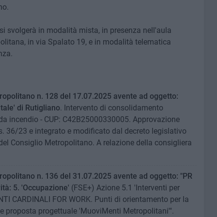
no.
si svolgerà in modalità mista, in presenza nell'aula
olitana, in via Spalato 19, e in modalità telematica
nza.
opolitano n. 128 del 17.07.2025 avente ad oggetto:
tale' di Rutigliano
. Intervento di consolidamento
iti da incendio - CUP: C42B25000330005. Approvazione
s. 36/23 e integrato e modificato dal decreto legislativo
del Consiglio Metropolitano. A relazione della consigliera
opolitano n. 136 del 31.07.2025 avente ad oggetto: "PR
tà: 5. 'Occupazione'
(FSE+) Azione 5.1 'Interventi per
UNTI CARDINALI FOR WORK. Punti di orientamento per la
ne proposta progettuale 'MuoviMenti Metropolitani'".