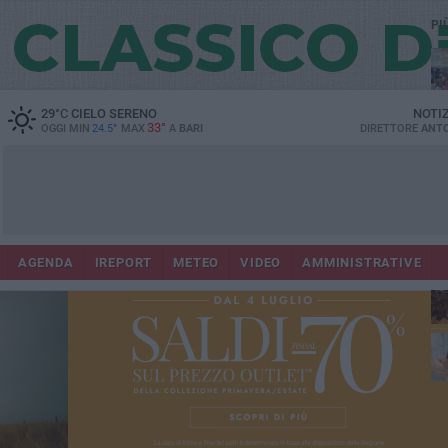
PI
29
°C
CIELO SERENO
NOTI
33°
OGGI MIN
24.5°
MAX
A
BARI
DIRETTORE
ANTO
Lec
Co
AGENDA
IREPORT
METEO
VIDEO
AMMINISTRATIVE
fuo