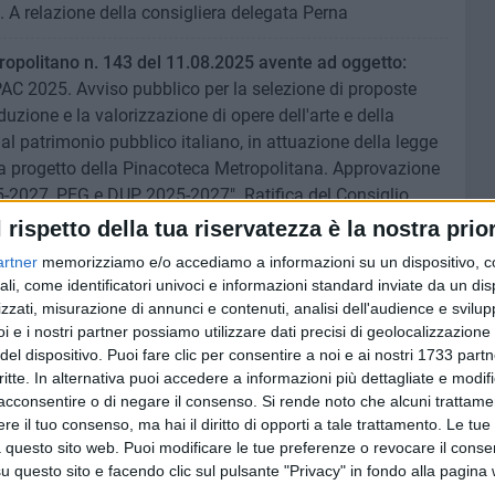
. A relazione della consigliera delegata Perna
opolitano n. 143 del 11.08.2025 avente ad oggetto:
PAC 2025. Avviso pubblico per la selezione di proposte
duzione e la valorizzazione di opere dell'arte e della
l patrimonio pubblico italiano, in attuazione della legge
ra progetto della Pinacoteca Metropolitana. Approvazione
25-2027, PEG e DUP 2025-2027". Ratifica del Consiglio
sigliera delegata Paparella.
l rispetto della tua riservatezza è la nostra prior
artner
memorizziamo e/o accediamo a informazioni su un dispositivo, c
 debito fuori bilancio
ex art. 194, comma1, lett. a) del
ali, come identificatori univoci e informazioni standard inviate da un di
 n. 267 derivante dalla sentenza n. 787/2025, RG
zzati, misurazione di annunci e contenuti, analisi dell'audience e svilupp
ri. A relazione del sindaco metropolitano.
i e i nostri partner possiamo utilizzare dati precisi di geolocalizzazione 
del dispositivo. Puoi fare clic per consentire a noi e ai nostri 1733 partn
 debito fuori bilancio
ai sensi dell'art. 194, comma 1, lett.
critte. In alternativa puoi accedere a informazioni più dettagliate e modif
 2000, n. 267 s.m.i.. Tribunale di Bari – Terza Sezione
acconsentire o di negare il consenso.
Si rende noto che alcuni trattamen
e il tuo consenso, ma hai il diritto di opporti a tale trattamento. Le tue
iquidazione delle spese di Consulenza Tecnica di ufficio
 questo sito web. Puoi modificare le tue preferenze o revocare il conse
lazione del sindaco metropolitano.
questo sito e facendo clic sul pulsante "Privacy" in fondo alla pagina