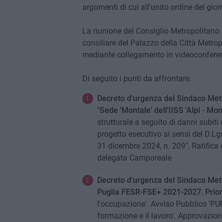
argomenti di cui all'unito ordine del gior
La riunione del Consiglio Metropolitano 
consiliare del Palazzo della Città Metrop
mediante collegamento in videoconfere
Di seguito i punti da affrontare.
Decreto d'urgenza del Sindaco Metr
"Sede 'Montale' dell'IISS 'Alpi - Mon
strutturale a seguito di danni sub
progetto esecutivo ai sensi del D.Lg
31 dicembre 2024, n. 209". Ratifica 
delegata Camporeale
Decreto d'urgenza del Sindaco Metr
Puglia FESR-FSE+ 2021-2027. Priori
l'occupazione'. Avviso Pubblico 'P
formazione e il lavoro'. Approvazio