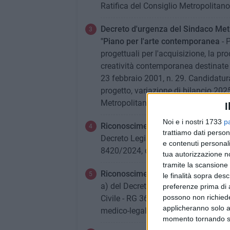
Ratifica del Consiglio Metropolitano
Decreto d'urgenza del Sindaco Metr
"Piano per l'arte contemporanea
- 
progettuali per l'acquisizione, la pro
creatività contemporanea destinate a
23 febbraio 2001, n. 29. Candidatu
progetto, variazione di bilancio 20
Metropolitano. A relazione della con
I
Noi e i nostri 1733
p
Riconoscimento della legittimità del
trattiamo dati person
Decreto Legislativo 18 agosto 2000,
e contenuti personali
8420/2024, del Giudice di Pace di Ba
tua autorizzazione no
tramite la scansione 
Riconoscimento della legittimità del
le finalità sopra des
a) del Decreto Legislativo 18 agosto
preferenze prima di 
possono non richieder
Civile - RG 3634/2021 – Decreto di l
applicheranno solo a
medico-legale del 12/08/2025. A re
momento tornando su 