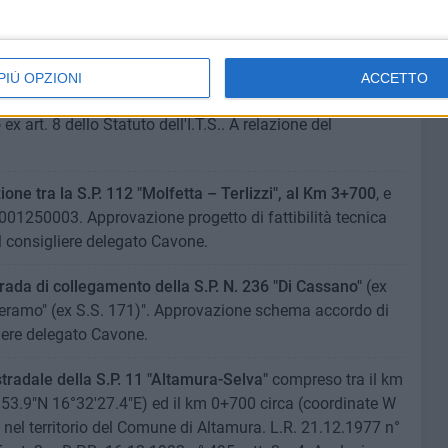
nazione di opere d'arte:
Il tema del doppio omaggio a
tionless di Jasmine Pignatelli. Accettazione. A relazione
.
PIÙ OPZIONI
ACCETTO
& Blue" – Richiesta dell'I.T.E.S. "Vitale Giordano" di
ex art. 8 dello Statuto dell'I.T.S.. A relazione del
zione tra la S.P. 112 "Molfetta – Terlizzi", al Km 3+700
, e
01250003. Approvazione progetto di fattibilità tecnica
 consigliere delegato Cavone.
rada di collegamento della S.P. N. 236 "Di Cassano"
(ex
nteramo" (ex S.S. 171)". Approvazione schema accordo di
iere delegato Cavone.
 stradale della S.P. 11 "Altamura-Selva"
compreso tra il km
3.9"N 16°32'27.4"E) ed il km 0+700 circa (coordinate W
el territorio del Comune di Altamura. L.R. 21.12.1977 n°