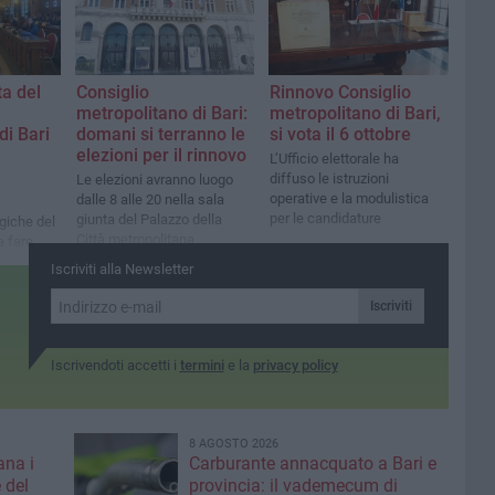
a del
Consiglio
Rinnovo Consiglio
metropolitano di Bari:
metropolitano di Bari,
di Bari
domani si terranno le
si vota il 6 ottobre
elezioni per il rinnovo
L’Ufficio elettorale ha
diffuso le istruzioni
Le elezioni avranno luogo
operative e la modulistica
dalle 8 alle 20 nella sala
per le candidature
giunta del Palazzo della
giche del
Città metropolitana
a fare
ere
Iscriviti alla Newsletter
Iscriviti
Iscrivendoti accetti i
termini
e la
privacy policy
8 AGOSTO 2026
ana i
Carburante annacquato a Bari e
 del
provincia: il vademecum di