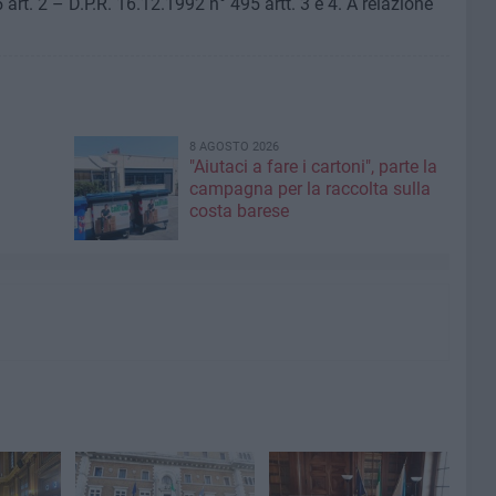
art. 2 – D.P.R. 16.12.1992 n° 495 artt. 3 e 4. A relazione
8 AGOSTO 2026
"Aiutaci a fare i cartoni", parte la
campagna per la raccolta sulla
costa barese