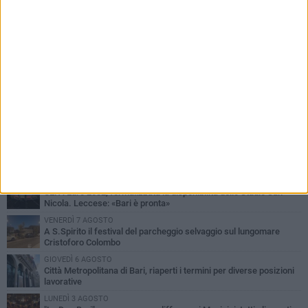
PIÙ LETTI QUESTA SETTIMANA
LUNEDÌ 3 AGOSTO
Continua la stagione dei mercati serali a Bari: il calendario di
agosto
LUNEDÌ 3 AGOSTO
UEFA Euro 2032, formalizzata la disponibilità dello Stadio San
Nicola. Leccese: «Bari è pronta»
VENERDÌ 7 AGOSTO
A S.Spirito il festival del parcheggio selvaggio sul lungomare
Cristoforo Colombo
GIOVEDÌ 6 AGOSTO
Città Metropolitana di Bari, riaperti i termini per diverse posizioni
lavorative
LUNEDÌ 3 AGOSTO