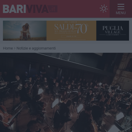
MENU
Home
Notizie e aggiornamenti