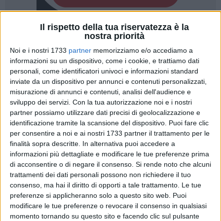
Il rispetto della tua riservatezza è la
54
nostra priorità
Noi e i nostri 1733
partner
memorizziamo e/o accediamo a
informazioni su un dispositivo, come i cookie, e trattiamo dati
personali, come identificatori univoci e informazioni standard
"Qualcosa di inaudito"
: così il compositore Pivio, sul palco
inviate da un dispositivo per annunci e contenuti personalizzati,
del
Teatro Petruzzelli
con la fossa dell'orchestra aperta per
misurazione di annunci e contenuti, analisi dell'audience e
l'occasione, ha presentato la colonna sonora di
Per un
sviluppo dei servizi.
Con la tua autorizzazione noi e i nostri
pugno di dollari
. Proiezione speciale, anzi specialissima ieri
partner possiamo utilizzare dati precisi di geolocalizzazione e
sera al Petruzzelli per il primo western di
Sergio Leone
:
identificazione tramite la scansione del dispositivo. Puoi fare clic
eseguiti live i brani firmati da
Ennio Morricone
e alcune
per consentire a noi e ai nostri 1733 partner il trattamento per le
effetti sonori per una serata dall'incredibile impatto emotivo
finalità sopra descritte. In alternativa puoi accedere a
informazioni più dettagliate e modificare le tue preferenze prima
al
Bif&st
. Presente in sala anche Giovanni Morricone, figlio
di acconsentire o di negare il consenso.
Si rende noto che alcuni
del Maestro che firmò la leggendaria colonna sonora del film
trattamenti dei dati personali possono non richiedere il tuo
con Clint Eastwood e Gian Maria Volonté.
consenso, ma hai il diritto di opporti a tale trattamento. Le tue
preferenze si applicheranno solo a questo sito web. Puoi
Per il pubblico del Bif&st l'occasione unica di rivedere il
modificare le tue preferenze o revocare il consenso in qualsiasi
capolavoro di Sergio Leone con le musiche orchestrali
momento tornando su questo sito e facendo clic sul pulsante