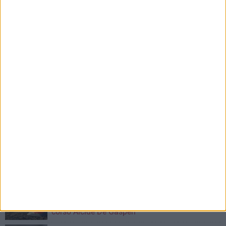
RELIGIONI
RELIGIONI
Il dolore della Conferenza
Funerali Papa e poi
Episcopale Pugliese per la
Conclave: ecco cosa
morte di Papa Francesco
accadrà nei prossimi giorni
Il comunicato integrale
Il Santo Padre sarà seppellito per
sua volontà a Santa Maria Maggiore
Iscriviti alla Newsletter
Iscriviti
Iscrivendoti accetti i
termini
e la
privacy policy
8 AGOSTO 2026
"Aiutaci a fare i cartoni", parte la campagna per
la raccolta sulla costa barese
8 AGOSTO 2026
Al via la prossima settimana i lavori per la
realizzazione del tronco di fogna bianca in
corso Alcide De Gasperi