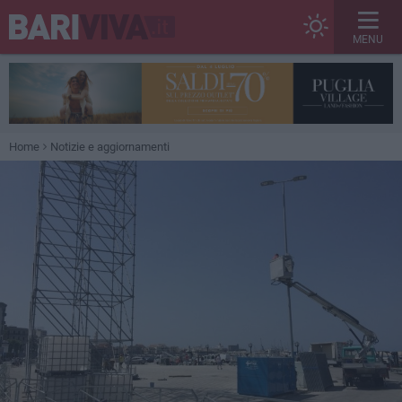
MENU
Home
Notizie e aggiornamenti