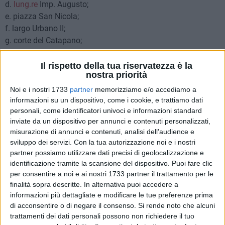
d.
lung.re
Imp. Augusto;
e. piazza San Nicola;
f. largo Urbano II;
g. corte del Catapano;
h. via Venezia;
i. via Genovese;
Il rispetto della tua riservatezza è la
nostra priorità
j. molo Sant'Antonio;
k. piazzale IV Novembre;
Noi e i nostri 1733
partner
memorizziamo e/o accediamo a
l. corso Vittorio Emanuele II, tratto compreso tra piazzale IV
informazioni su un dispositivo, come i cookie, e trattiamo dati
personali, come identificatori univoci e informazioni standard
Novembre e via Roberto da Bari; m.via Melo, tratto compreso
inviate da un dispositivo per annunci e contenuti personalizzati,
tra via Piccinni e corso Vittorio Emanuele II;
misurazione di annunci e contenuti, analisi dell'audience e
n. via B. Petrone;
sviluppo dei servizi.
Con la tua autorizzazione noi e i nostri
o. piazza Chiurlia;
partner possiamo utilizzare dati precisi di geolocalizzazione e
p. via Roberto il Guiscardo;
identificazione tramite la scansione del dispositivo. Puoi fare clic
q. strada palazzo dell'Intendenza, tratto compreso tra piazza
per consentire a noi e ai nostri 1733 partner il trattamento per le
Chiurlia e vico Prefettura;
finalità sopra descritte. In alternativa puoi accedere a
informazioni più dettagliate e modificare le tue preferenze prima
r. strada San Bartolomeo;
di acconsentire o di negare il consenso.
Si rende noto che alcuni
s. corte Colagualano;
trattamenti dei dati personali possono non richiedere il tuo
t. strada Sagges;