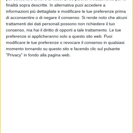
tutti i pali di pubblica illuminazione.
finalità sopra descritte. In alternativa puoi accedere a
All'incontro hanno partecipato
informazioni più dettagliate e modificare le tue preferenze prima
il sindaco di Bari Antonio
di acconsentire o di negare il consenso.
Si rende noto che alcuni
trattamenti dei dati personali possono non richiedere il tuo
Decaro, l'assessore comunale
consenso, ma hai il diritto di opporti a tale trattamento. Le tue
al Patrimonio ed ERP Vito
preferenze si applicheranno solo a questo sito web. Puoi
Lacoppola, l'assessore
modificare le tue preferenze o revocare il consenso in qualsiasi
regionale alle Politiche
momento tornando su questo sito e facendo clic sul pulsante
abitative Alfonso Pisicchio e
"Privacy" in fondo alla pagina web.
l'amministratore di Arca Puglia centrale Giuseppe Zichella.
L'Arca, inoltre, ha individuato i fondi per avviare un accordo
quadro che prevede lo stanziamento di 1 milione di euro
all'anno, per quattro anni, per effettuare interventi di
manutenzione su edifici e alloggi.
In merito al cantiere della nuova palazzina in costruzione a
San Girolamo, è stato rescisso il contratto con l'azienda
aggiudicataria ed è stato individuato il commissario del
cantiere per la realizzazione delle nuove palazzine che