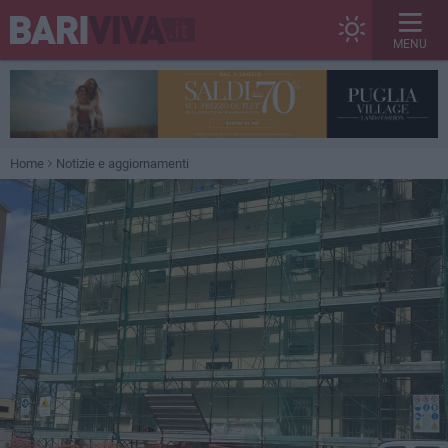
MENU
Home
Notizie e aggiornamenti