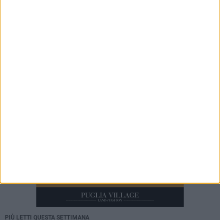
Carburante annacquato a Bari e provincia: il
vademecum di Consumerismo per chiedere i
danni
8 AGOSTO 2026
Leccese incontra il ballerino Kledi Kadiu,
arrivato a Bari a bordo della nave Vlora
PIÙ LETTI QUESTA SETTIMANA