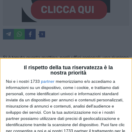
9
Si è tenuta questa mattina, negli uffici regionali, una riunione
tecnica tra Comune di Bari, Arca Puglia e Regione Puglia per
Il rispetto della tua riservatezza è la
fare un punto sullo stato del patrimonio relativo agli alloggi
nostra priorità
popolari, con riferimento alle manutenzioni e alle
Noi e i nostri 1733
partner
memorizziamo e/o accediamo a
realizzazioni in corso.
informazioni su un dispositivo, come i cookie, e trattiamo dati
personali, come identificatori univoci e informazioni standard
Il primo punto all'ordine del giorno ha riguardato la
inviate da un dispositivo per annunci e contenuti personalizzati,
misurazione di annunci e contenuti, analisi dell'audience e
situazione del quartiere San Girolamo, dove sono già partiti i
sviluppo dei servizi.
Con la tua autorizzazione noi e i nostri
primi interventi di manutenzione sugli alloggi di proprietà di
partner possiamo utilizzare dati precisi di geolocalizzazione e
Arca con uno stanziamento iniziale di 500mila euro circa,
identificazione tramite la scansione del dispositivo. Puoi fare clic
mentre 100mila euro sono stati destinati alla sostituzione di
per consentire a noi e ai nostri 1733 partner il trattamento per le