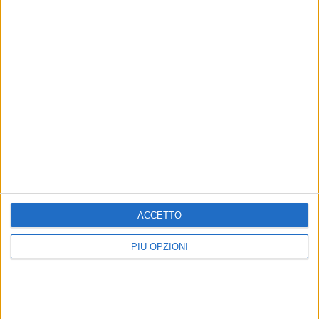
9 AGOSTO 2026
35° Anniversario arrivo della Vlora: Bari fa rete
ACCETTO
PIÙ OPZIONI