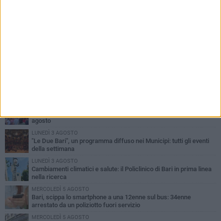
PIÙ LETTI QUESTA SETTIMANA
LUNEDÌ 3 AGOSTO
UEFA Euro 2032, formalizzata la disponibilità dello Stadio San
Nicola. Leccese: «Bari è pronta»
LUNEDÌ 3 AGOSTO
Continua la stagione dei mercati serali a Bari: il calendario di
agosto
LUNEDÌ 3 AGOSTO
"Le Due Bari", un programma diffuso nei Municipi: tutti gli eventi
della settimana
LUNEDÌ 3 AGOSTO
Cambiamenti climatici e salute: il Policlinico di Bari in prima linea
nella ricerca
MERCOLEDÌ 5 AGOSTO
Bari, scippa lo smartphone a una 12enne sul bus: 34enne
arrestato da un poliziotto fuori servizio
MERCOLEDÌ 5 AGOSTO