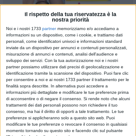
Il rispetto della tua riservatezza è la
nostra priorità
2
Noi e i nostri 1733
partner
memorizziamo e/o accediamo a
informazioni su un dispositivo, come i cookie, e trattiamo dati
personali, come identificatori univoci e informazioni standard
inviate da un dispositivo per annunci e contenuti personalizzati,
Dal
27
al
28 maggio
la
Nuova Fiera del Levante
presenta la
misurazione di annunci e contenuti, analisi dell'audience e
prima edizione di
LevanteFor
, importante iniziativa nel
sviluppo dei servizi.
Con la tua autorizzazione noi e i nostri
campo dell'
intrattenimento
. Si tratta di una manifestazione
partner possiamo utilizzare dati precisi di geolocalizzazione e
incentrata sulla
cultura pop
, dai
comics
ai
cosplay
, che
identificazione tramite la scansione del dispositivo. Puoi fare clic
punta a ridare a
Bari
e alla
Puglia
una posizione di spicco
per consentire a noi e ai nostri 1733 partner il trattamento per le
nel panorama degli eventi di settore, sia a livello regionale
finalità sopra descritte. In alternativa puoi accedere a
che nazionale.
informazioni più dettagliate e modificare le tue preferenze prima
di acconsentire o di negare il consenso.
Si rende noto che alcuni
trattamenti dei dati personali possono non richiedere il tuo
Il Levantefor, che sarà ospitato nel
Nuovo Padiglione
della
consenso, ma hai il diritto di opporti a tale trattamento. Le tue
Fiera del Levante
, nasce sia dalla voglia di colmare questo
preferenze si applicheranno solo a questo sito web. Puoi
vuoto che dall'ascolto attento delle voci e dei desideri della
modificare le tue preferenze o revocare il consenso in qualsiasi
galassia nerd. Il coinvolgimento delle migliori realtà locali e
momento tornando su questo sito e facendo clic sul pulsante