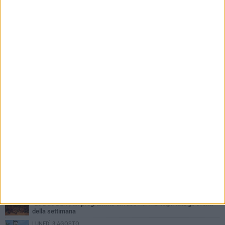
PIÙ LETTI QUESTA SETTIMANA
LUNEDÌ 3 AGOSTO
UEFA Euro 2032, formalizzata la disponibilità dello Stadio San
Nicola. Leccese: «Bari è pronta»
LUNEDÌ 3 AGOSTO
Continua la stagione dei mercati serali a Bari: il calendario di
agosto
LUNEDÌ 3 AGOSTO
"Le Due Bari", un programma diffuso nei Municipi: tutti gli eventi
della settimana
LUNEDÌ 3 AGOSTO