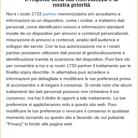
nostra priorità
Noi e i nostri 1733
partner
memorizziamo e/o accediamo a
informazioni su un dispositivo, come i cookie, e trattiamo dati
personali, come identificatori univoci e informazioni standard
inviate da un dispositivo per annunci e contenuti personalizzati,
misurazione di annunci e contenuti, analisi dell'audience e
sviluppo dei servizi.
Con la tua autorizzazione noi e i nostri
partner possiamo utilizzare dati precisi di geolocalizzazione e
Nel pomeriggio dello scorso 27 aprile, nel contesto delle
identificazione tramite la scansione del dispositivo. Puoi fare clic
attività di contrasto al sempre più diffuso fenomeno delle
per consentire a noi e ai nostri 1733 partner il trattamento per le
finalità sopra descritte. In alternativa puoi accedere a
truffe ai danni di persone anziane, i militari del Comando
informazioni più dettagliate e modificare le tue preferenze prima
Provinciale Carabinieri di Bari hanno tratto in arresto in
di acconsentire o di negare il consenso.
Si rende noto che alcuni
flagranza, due 20enni ritenuti responsabili (fatta salva la
trattamenti dei dati personali possono non richiedere il tuo
valutazione nelle fasi successive con il contributo della
consenso, ma hai il diritto di opporti a tale trattamento. Le tue
difesa), di una truffa ai danni di un'anziana residente a Palo
preferenze si applicheranno solo a questo sito web. Puoi
del Colle.
modificare le tue preferenze o revocare il consenso in qualsiasi
momento tornando su questo sito e facendo clic sul pulsante
"Privacy" in fondo alla pagina web.
In particolare i Carabinieri del Nucleo Operativo della
Compagnia di Bari Centro, a seguito di un lungo