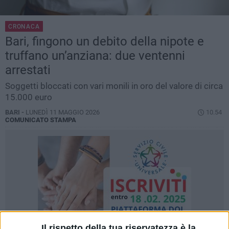
CRONACA
Bari, fingono un debito della nipote e
truffano un’anziana: due ventenni
arrestati
Soggetti bloccati con vari monili in oro del valore di circa
15.000 euro
BARI -
LUNEDÌ 11 MAGGIO 2026
10.54
COMUNICATO STAMPA
Il rispetto della tua riservatezza è la