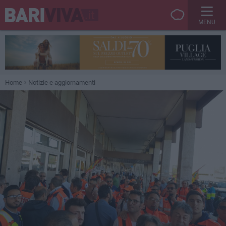
MENU
Home
Notizie e aggiornamenti