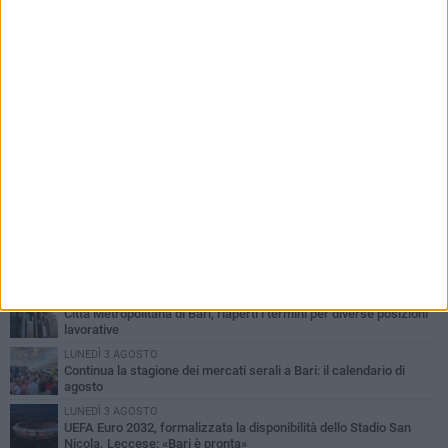
PIÙ LETTI QUESTA SETTIMANA
VENERDÌ 7 AGOSTO
A S.Spirito il festival del parcheggio selvaggio sul lungomare
Cristoforo Colombo
GIOVEDÌ 6 AGOSTO
Città Metropolitana di Bari, riaperti i termini per diverse posizioni
lavorative
LUNEDÌ 3 AGOSTO
Continua la stagione dei mercati serali a Bari: il calendario di
agosto
LUNEDÌ 3 AGOSTO
UEFA Euro 2032, formalizzata la disponibilità dello Stadio San
Nicola. Leccese: «Bari è pronta»