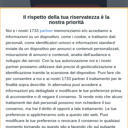
Il rispetto della tua riservatezza è la
nostra priorità
Noi e i nostri 1733
partner
memorizziamo e/o accediamo a
informazioni su un dispositivo, come i cookie, e trattiamo dati
2
personali, come identificatori univoci e informazioni standard
inviate da un dispositivo per annunci e contenuti personalizzati,
misurazione di annunci e contenuti, analisi dell'audience e
L'Ordine delle Professioni Infermieristiche di Bari esprime la
sviluppo dei servizi.
Con la tua autorizzazione noi e i nostri
partner possiamo utilizzare dati precisi di geolocalizzazione e
propria più ferma condanna per la violenta aggressione
identificazione tramite la scansione del dispositivo. Puoi fare clic
avvenuta lo scorso 20 agosto ai danni di un infermiere del
per consentire a noi e ai nostri 1733 partner il trattamento per le
118, colpito da un paziente detenuto presso il Cara di Bari-
finalità sopra descritte. In alternativa puoi accedere a
Palese e trasportato in ambulanza verso l'ospedale San
informazioni più dettagliate e modificare le tue preferenze prima
Paolo. Durante l'aggressione è rimasta coinvolta anche una
di acconsentire o di negare il consenso.
Si rende noto che alcuni
soccorritrice. Solo il tempestivo intervento delle Forze
trattamenti dei dati personali possono non richiedere il tuo
dell'Ordine, a cui va il nostro ringraziamento, ha evitato
consenso, ma hai il diritto di opporti a tale trattamento. Le tue
preferenze si applicheranno solo a questo sito web. Puoi
conseguenze ancora più gravi.
modificare le tue preferenze o revocare il consenso in qualsiasi
momento tornando su questo sito e facendo clic sul pulsante