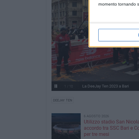
momento tornando su 
La DeeJay Ten 2023 a Bari
1
/
10
DEEJAY TEN
6 AGOSTO 2026
Utilizzo stadio San Nicola
accordo tra SSC Bari e 
per tre mesi