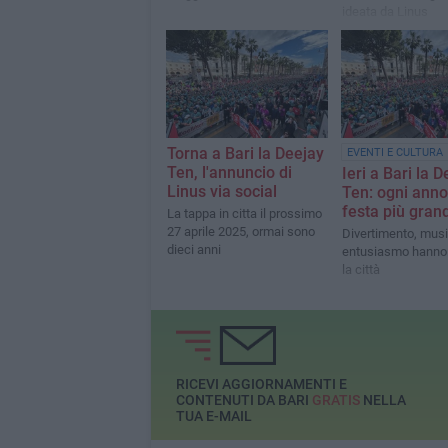
ideata da Linus
Torna a Bari la Deejay
EVENTI E CULTURA
Ten, l'annuncio di
Ieri a Bari la 
Linus via social
Ten: ogni ann
festa più gran
La tappa in citta il prossimo
27 aprile 2025, ormai sono
Divertimento, mus
dieci anni
entusiasmo hanno
la città
RICEVI AGGIORNAMENTI E
CONTENUTI DA BARI
GRATIS
NELLA
TUA E-MAIL