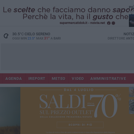
PI
Lec
30.5
°C
CIELO SERENO
NOTI
31°
OGGI MIN
23.5°
MAX
A
BARI
DIRETTORE
ANTO
AGENDA
IREPORT
METEO
VIDEO
AMMINISTRATIVE
ri
fuo