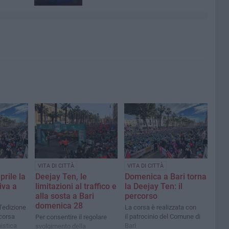
VITA DI CITTÀ
VITA DI CITTÀ
rile la
Deejay Ten, le
Domenica a Bari torna
iva a
limitazioni al traffico e
la Deejay Ten: il
alla sosta a Bari
percorso
domenica 28
'edizione
La corsa è realizzata con
corsa
il patrocinio del Comune di
Per consentire il regolare
istica
Bari
svolgimento della