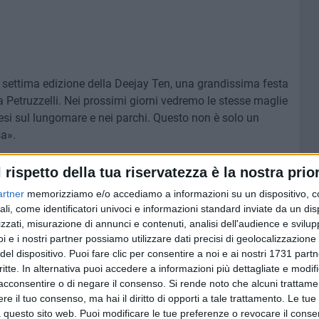
a settima edizione della Deejay Ten, una grandissima festa
a Petruzzelli. Nei prossimi giorni vedremo le stesse maglie
esi sul lungomare e nei parchi. Questo non è solo un
a».
10 FOTO
l rispetto della tua riservatezza è la nostra prior
artner
memorizziamo e/o accediamo a informazioni su un dispositivo, c
ali, come identificatori univoci e informazioni standard inviate da un di
zzati, misurazione di annunci e contenuti, analisi dell'audience e svilupp
i e i nostri partner possiamo utilizzare dati precisi di geolocalizzazione 
del dispositivo. Puoi fare clic per consentire a noi e ai nostri 1731 partn
critte. In alternativa puoi accedere a informazioni più dettagliate e modif
acconsentire o di negare il consenso.
Si rende noto che alcuni trattamen
e il tuo consenso, ma hai il diritto di opporti a tale trattamento. Le tue
 questo sito web. Puoi modificare le tue preferenze o revocare il conse