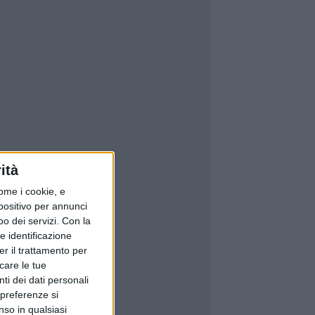
ità
ome i cookie, e
spositivo per annunci
o dei servizi.
Con la
e identificazione
er il trattamento per
icare le tue
ti dei dati personali
 preferenze si
nso in qualsiasi