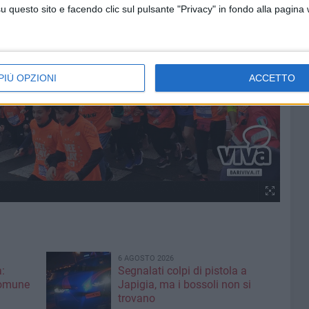
questo sito e facendo clic sul pulsante "Privacy" in fondo alla pagina
PIÙ OPZIONI
ACCETTO
6 AGOSTO 2026
:
Segnalati colpi di pistola a
Comune
Japigia, ma i bossoli non si
trovano