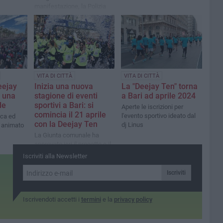
manifestazione, la Polizia
locale ha emanato
un’ordinanza
VITA DI CITTÀ
VITA DI CITTÀ
Deejay
Inizia una nuova
La "Deejay Ten" torna
o una
stagione di eventi
a Bari ad aprile 2024
de
sportivi a Bari: si
Aperte le iscrizioni per
comincia il 21 aprile
l'evento sportivo ideato dal
ica ed
con la Deejay Ten
dj Linus
 animato
La Giunta comunale ha
approvato ieri il progetto e il
patrocinio gratuito
Iscriviti alla Newsletter
Iscriviti
Iscrivendoti accetti i
termini
e la
privacy policy