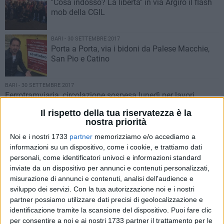
"Cosa indosso? La libertà" in via Argiro il flash
mob della CGIL
BARI - 30 SETTEMBRE 2017
Porta a Porta, via i bidoni da Palese Macchie,
San Pio e Catino
BARI - 30 SETTEMBRE 2017
Ferrotramviaria, circolazione sospesa lunedì per lavori
BARI - 29 SETTEMBRE 2017
Il rispetto della tua riservatezza è la
Bari, terminata la manutenzione degli attrezzi
nostra priorità
ludici nelle aree pubbliche
Noi e i nostri 1733
partner
memorizziamo e/o accediamo a
informazioni su un dispositivo, come i cookie, e trattiamo dati
BARI - 29 SETTEMBRE 2017
personali, come identificatori univoci e informazioni standard
Bus "Anti-Gender" a Bari, polemica per la
inviate da un dispositivo per annunci e contenuti personalizzati,
manifestazione in piazza Prefettura
misurazione di annunci e contenuti, analisi dell'audience e
sviluppo dei servizi.
Con la tua autorizzazione noi e i nostri
partner possiamo utilizzare dati precisi di geolocalizzazione e
BARI - 28 SETTEMBRE 2017
identificazione tramite la scansione del dispositivo. Puoi fare clic
Bari, al via la manutenzione stradale nel
per consentire a noi e ai nostri 1733 partner il trattamento per le
Municipio I