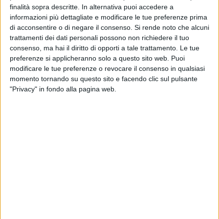
finalità sopra descritte. In alternativa puoi accedere a
informazioni più dettagliate e modificare le tue preferenze prima
BARI - 28 SETTEMBRE 2017
di acconsentire o di negare il consenso.
Si rende noto che alcuni
Santa Maria, dopo la protesta degli ausiliari
trattamenti dei dati personali possono non richiedere il tuo
arriva la risposta della GVM
consenso, ma hai il diritto di opporti a tale trattamento. Le tue
preferenze si applicheranno solo a questo sito web. Puoi
modificare le tue preferenze o revocare il consenso in qualsiasi
BARI - 27 SETTEMBRE 2017
Bari Catino, installati nuovi lampioni davanti
momento tornando su questo sito e facendo clic sul pulsante
alla chiesa di San Nicola
"Privacy" in fondo alla pagina web.
BARI - 27 SETTEMBRE 2017
Piove poco, l'Acquedotto Pugliese riduce la
pressione dell'acqua
BARI - 27 SETTEMBRE 2017
Anni di battaglie per la cittadinanza italiana, la ottiene ad 82
anni
BARI - 27 SETTEMBRE 2017
Clinica "Santa Maria", ausiliari in sciopero
contro i licenziamenti