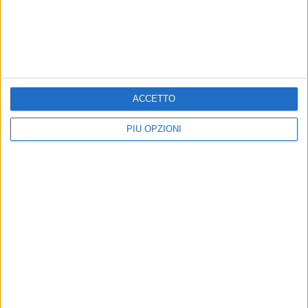
Internet senza limiti e le serie tv più amate a
soli 20,90 euro con il pacchetto Sky+Fastweb
Precedente
1
2
...
118
119
120
121
122
...
Successiva
ACCETTO
PIÙ OPZIONI