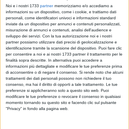
Noi e i nostri 1733
partner
memorizziamo e/o accediamo a
informazioni su un dispositivo, come i cookie, e trattiamo dati
personali, come identificatori univoci e informazioni standard
5
A cura di
inviate da un dispositivo per annunci e contenuti personalizzati,
ELGA MONTANI
misurazione di annunci e contenuti, analisi dell'audience e
sviluppo dei servizi.
Con la tua autorizzazione noi e i nostri
partner possiamo utilizzare dati precisi di geolocalizzazione e
identificazione tramite la scansione del dispositivo. Puoi fare clic
Contestazione alla ministra dell'Università,
Anna Maria
per consentire a noi e ai nostri 1733 partner il trattamento per le
Bernini,
fuori dal Teatro Petruzzelli di Bari, dove è in corso la
finalità sopra descritte. In alternativa puoi accedere a
celebrazione per i 100 anni di Uniba.
informazioni più dettagliate e modificare le tue preferenze prima
di acconsentire o di negare il consenso.
Si rende noto che alcuni
Prima dell'inizio della cerimonia, Bernini è stata contestata
trattamenti dei dati personali possono non richiedere il tuo
da un gruppo di studenti universitari di sinistra che
consenso, ma hai il diritto di opporti a tale trattamento. Le tue
aderiscono a Udu Link Bari e Cambiare Rotta. I manifestanti
preferenze si applicheranno solo a questo sito web. Puoi
modificare le tue preferenze o revocare il consenso in qualsiasi
hanno dato dei "somari" al Governo di cui la Bernini è
momento tornando su questo sito e facendo clic sul pulsante
espressione, cantando "Bella Ciao" modificando le parole e
"Privacy" in fondo alla pagina web.
dicendo "Il ministro è un somaro". Lei ironicamente ha
risposto che «i somari sono animali che mi piacciono molto
e sono molto intelligenti».