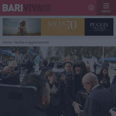
MENU
Home
Notizie e aggiornamenti