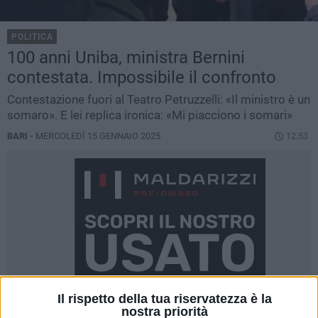
POLITICA
100 anni Uniba, ministra Bernini
contestata. Impossibile il confronto
Contestazione fuori al Teatro Petruzzelli: «Il ministro è un
somaro». E lei replica ironica: «Mi piacciono i somari»
BARI -
MERCOLEDÌ 15 GENNAIO 2025
12.53
Il rispetto della tua riservatezza è la
nostra priorità