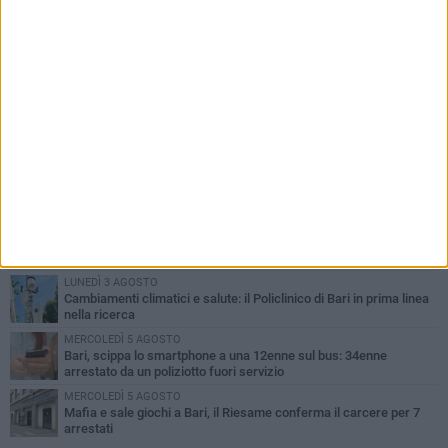
PIÙ LETTI QUESTA SETTIMANA
LUNEDÌ 3 AGOSTO
UEFA Euro 2032, formalizzata la disponibilità dello Stadio San
Nicola. Leccese: «Bari è pronta»
LUNEDÌ 3 AGOSTO
Continua la stagione dei mercati serali a Bari: il calendario di
agosto
LUNEDÌ 3 AGOSTO
"Le Due Bari", un programma diffuso nei Municipi: tutti gli eventi
della settimana
LUNEDÌ 3 AGOSTO
Cambiamenti climatici e salute: il Policlinico di Bari in prima linea
nella ricerca
MERCOLEDÌ 5 AGOSTO
Bari, scippa lo smartphone a una 12enne sul bus: 34enne
arrestato da un poliziotto fuori servizio
MERCOLEDÌ 5 AGOSTO
Mafia e sale giochi a Bari, il Riesame conferma il carcere per 7
arrestati