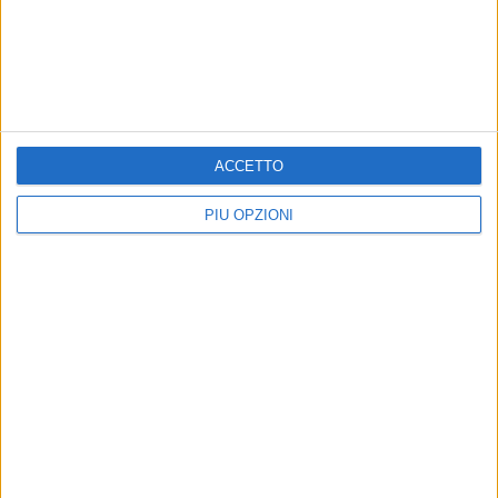
ACCETTO
PIÙ OPZIONI
Iscriviti alla Newsletter
Iscriviti
Iscrivendoti accetti i
termini
e la
privacy policy
9 AGOSTO 2026
35° Anniversario arrivo della Vlora: Bari fa rete