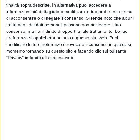
finalità sopra descritte. In alternativa puoi accedere a
informazioni più dettagliate e modificare le tue preferenze prima
di acconsentire o di negare il consenso.
Si rende noto che alcuni
trattamenti dei dati personali possono non richiedere il tuo
consenso, ma hai il diritto di opporti a tale trattamento. Le tue
18
preferenze si applicheranno solo a questo sito web. Puoi
modificare le tue preferenze o revocare il consenso in qualsiasi
momento tornando su questo sito e facendo clic sul pulsante
"Privacy" in fondo alla pagina web.
Impianti di irrigazione che fanno acqua da tutte le parti. In
corso Cavour, nei giardinetti di fronte al teatro Petruzzelli e
alla Camera di commercio, si registrano perdite d'acqua
dalle fontanelle che innaffiano le aree verdi.
A segnalarlo è il comitato Salvaguardia zona umbertina, che
raccoglie la segnalazione di un cittadino datata 1 giugno:
«Da circa 36 ore gli irrigatori sono aperti con conseguente
spreco di acqua». Il comitato poi aggiunge: «Si invita ad