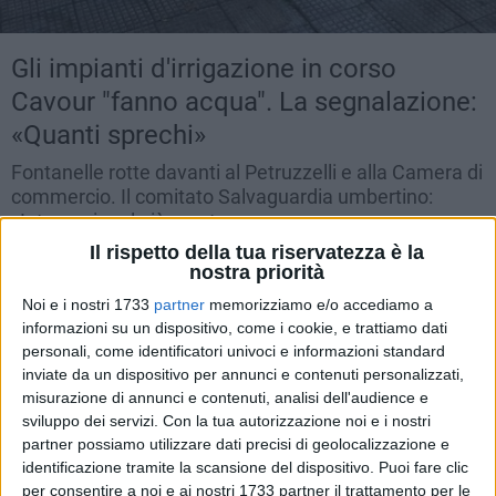
Gli impianti d'irrigazione in corso
Cavour "fanno acqua". La segnalazione:
«Quanti sprechi»
Fontanelle rotte davanti al Petruzzelli e alla Camera di
commercio. Il comitato Salvaguardia umbertino:
«Intervenire al più presto»
Il rispetto della tua riservatezza è la
LUNEDÌ 3 GIUGNO 2019
10.34
nostra priorità
Noi e i nostri 1733
partner
memorizziamo e/o accediamo a
informazioni su un dispositivo, come i cookie, e trattiamo dati
personali, come identificatori univoci e informazioni standard
inviate da un dispositivo per annunci e contenuti personalizzati,
misurazione di annunci e contenuti, analisi dell'audience e
sviluppo dei servizi.
Con la tua autorizzazione noi e i nostri
partner possiamo utilizzare dati precisi di geolocalizzazione e
identificazione tramite la scansione del dispositivo. Puoi fare clic
per consentire a noi e ai nostri 1733 partner il trattamento per le