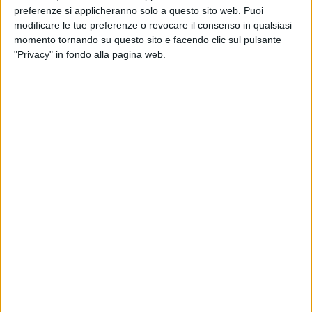
4
preferenze si applicheranno solo a questo sito web. Puoi
modificare le tue preferenze o revocare il consenso in qualsiasi
momento tornando su questo sito e facendo clic sul pulsante
"Privacy" in fondo alla pagina web.
«Ci arrivano ancora immagini di un degrado perseverante,
dalle vicine campagne di Japigia, nell'attesa che qualcuno
provveda a ripulire questo scempio, prima che diventi cenere,
da strada Marina Vecchia è tutto». Questo il commento alla
foto pubblicata via Facebook da Gli amici del muretto di via
Pascazio, che nuovamente denunciano abbandoni
incontrollati di rifiuti sul territorio della nostra città.
7 AGOSTO 2026
Due aggressioni in pochi giorni tra Bari e
Corato: le vittime hanno 17 anni
7 AGOSTO 2026