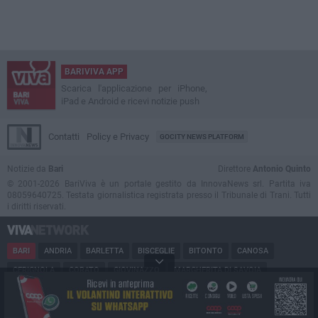
BARIVIVA APP
Scarica l'applicazione per iPhone,
iPad e Android e ricevi notizie push
Contatti
Policy e Privacy
GOCITY NEWS PLATFORM
Notizie da
Bari
Direttore
Antonio Quinto
© 2001-2026 BariViva è un portale gestito da InnovaNews srl. Partita iva
08059640725. Testata giornalistica registrata presso il Tribunale di Trani. Tutti
i diritti riservati.
BARI
ANDRIA
BARLETTA
BISCEGLIE
BITONTO
CANOSA
CERIGNOLA
CORATO
GIOVINAZZO
MARGHERITA DI SAVOIA
MINERVINO
MODUGNO
MOLFETTA
PUGLIA
RUVO
SAN FERDINANDO
SPINAZZOLA
TERLIZZI
TRANI
TRINITAPOLI