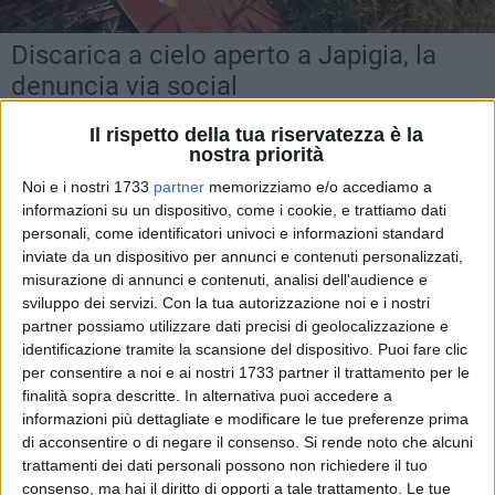
Discarica a cielo aperto a Japigia, la
denuncia via social
La foto arriva da Strada Marina Vecchia
Il rispetto della tua riservatezza è la
nostra priorità
MARTEDÌ 4 MAGGIO 2021
10.19
Noi e i nostri 1733
partner
memorizziamo e/o accediamo a
informazioni su un dispositivo, come i cookie, e trattiamo dati
personali, come identificatori univoci e informazioni standard
inviate da un dispositivo per annunci e contenuti personalizzati,
misurazione di annunci e contenuti, analisi dell'audience e
sviluppo dei servizi.
Con la tua autorizzazione noi e i nostri
partner possiamo utilizzare dati precisi di geolocalizzazione e
identificazione tramite la scansione del dispositivo. Puoi fare clic
per consentire a noi e ai nostri 1733 partner il trattamento per le
finalità sopra descritte. In alternativa puoi accedere a
informazioni più dettagliate e modificare le tue preferenze prima
di acconsentire o di negare il consenso.
Si rende noto che alcuni
trattamenti dei dati personali possono non richiedere il tuo
consenso, ma hai il diritto di opporti a tale trattamento. Le tue