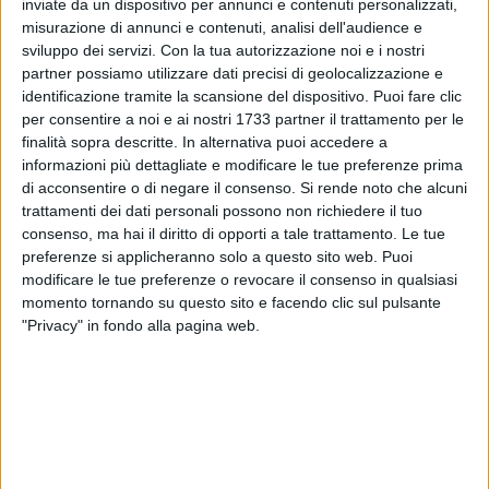
inviate da un dispositivo per annunci e contenuti personalizzati,
misurazione di annunci e contenuti, analisi dell'audience e
8
sviluppo dei servizi.
Con la tua autorizzazione noi e i nostri
partner possiamo utilizzare dati precisi di geolocalizzazione e
identificazione tramite la scansione del dispositivo. Puoi fare clic
per consentire a noi e ai nostri 1733 partner il trattamento per le
finalità sopra descritte. In alternativa puoi accedere a
informazioni più dettagliate e modificare le tue preferenze prima
di acconsentire o di negare il consenso.
Si rende noto che alcuni
In questi giorni di isolamento domiciliare, di ansia e
trattamenti dei dati personali possono non richiedere il tuo
angoscia per l'emergenza sanitaria e per il pericolo del
consenso, ma hai il diritto di opporti a tale trattamento. Le tue
contagio da Coronavirus, in tanti si staranno facendo
preferenze si applicheranno solo a questo sito web. Puoi
domande sul valore della socialità, sull'importanza della vita
modificare le tue preferenze o revocare il consenso in qualsiasi
quotidiana, e anche della routine di cui pensavamo di poter
momento tornando su questo sito e facendo clic sul pulsante
fare a meno, probabilmente sbagliandoci. Riceviamo e
"Privacy" in fondo alla pagina web.
pubblichiamo una lettera e un disegno a opera della giovane
Sara Santoro, 13enne studentessa della Amedeo d'Aosta di
Bari, che racconta il suo punto di vista sulla scuola e la
lontananza dagli amici.
Ho creato questo "elaborato" pensando alla mia esperienza.