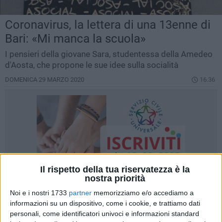
Coronavirus, la lettera di una 13enne di
Bari: «Mi manca la scuola»
I pensieri della giovane Sara, studentessa della Amedeo
d'Aosta, che propone le sue idee sulla socialità
DOMENICA 29 MARZO 2020
16.36
Il rispetto della tua riservatezza è la
nostra priorità
Noi e i nostri 1733
partner
memorizziamo e/o accediamo a
informazioni su un dispositivo, come i cookie, e trattiamo dati
personali, come identificatori univoci e informazioni standard