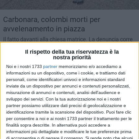
Carbonara, colombi morti per
avvelenamento in piazza
Il fatto davanti alla chiesa matrice. La denuncia corre
via social
Il rispetto della tua riservatezza è la
MERCOLEDÌ 14 OTTOBRE 2020
13.37
nostra priorità
Noi e i nostri 1733
partner
memorizziamo e/o accediamo a
informazioni su un dispositivo, come i cookie, e trattiamo dati
personali, come identificatori univoci e informazioni standard
inviate da un dispositivo per annunci e contenuti personalizzati,
misurazione di annunci e contenuti, analisi dell'audience e
sviluppo dei servizi.
Con la tua autorizzazione noi e i nostri
partner possiamo utilizzare dati precisi di geolocalizzazione e
identificazione tramite la scansione del dispositivo. Puoi fare clic
per consentire a noi e ai nostri 1733 partner il trattamento per le
finalità sopra descritte. In alternativa puoi accedere a
informazioni più dettagliate e modificare le tue preferenze prima
di acconsentire o di negare il consenso.
Si rende noto che alcuni