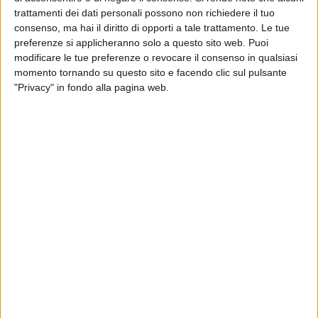
trattamenti dei dati personali possono non richiedere il tuo
consenso, ma hai il diritto di opporti a tale trattamento. Le tue
38
preferenze si applicheranno solo a questo sito web. Puoi
modificare le tue preferenze o revocare il consenso in qualsiasi
momento tornando su questo sito e facendo clic sul pulsante
"Privacy" in fondo alla pagina web.
Un intero stormo di colombi è stato trovato morto questa
mattina nel rione Carbonara di Bari, probabilmente in seguito
a un avvelenamento. La denuncia fotografica di quanto
accaduto nel piazzale antistante la chiesa matrice sta
correndo in queste ore sui vari gruppi social di quartiere.
Le foto sono state postate sulla "community" virtuale
"Carbonara e menz aller".