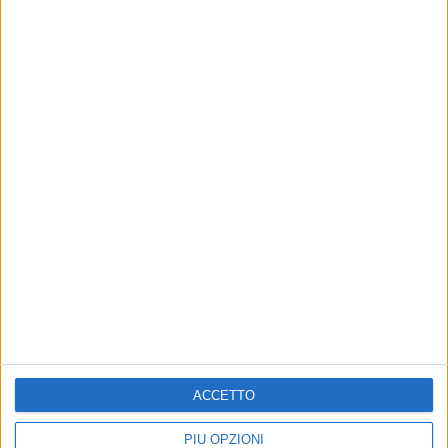
Iscriviti alla Newsletter
Iscriviti
ACCETTO
Iscrivendoti accetti i
termini
e la
privacy policy
PIÙ OPZIONI
8 AGOSTO 2026