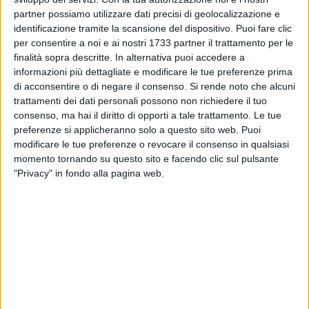
partner possiamo utilizzare dati precisi di geolocalizzazione e
identificazione tramite la scansione del dispositivo. Puoi fare clic
per consentire a noi e ai nostri 1733 partner il trattamento per le
finalità sopra descritte. In alternativa puoi accedere a
informazioni più dettagliate e modificare le tue preferenze prima
di acconsentire o di negare il consenso.
Si rende noto che alcuni
trattamenti dei dati personali possono non richiedere il tuo
consenso, ma hai il diritto di opporti a tale trattamento. Le tue
preferenze si applicheranno solo a questo sito web. Puoi
modificare le tue preferenze o revocare il consenso in qualsiasi
I rifiuti
2
/
5
momento tornando su questo sito e facendo clic sul pulsante
"Privacy" in fondo alla pagina web.
A due passi il grande cinema, con la troupe di Sofia Loren e il
figlio regista Edoardo Ponti sono intenta a girare scene, e lì
sul marciapiede di tutto. Rifiuti ingombranti fanno bella
mostra di sé, abbandonati da qualche incivile in attesa che
Amiu, dietro segnalazione, possa andare a ritirarli. Uno
splendido biglietto da visita per la nostra città.