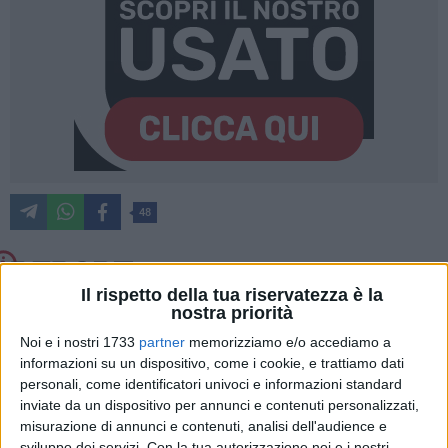
48
Il rispetto della tua riservatezza è la
nostra priorità
Noi e i nostri 1733
partner
memorizziamo e/o accediamo a
informazioni su un dispositivo, come i cookie, e trattiamo dati
I rifiuti a due passi da villa Giustiniani
5 FOTO
personali, come identificatori univoci e informazioni standard
inviate da un dispositivo per annunci e contenuti personalizzati,
misurazione di annunci e contenuti, analisi dell'audience e
sviluppo dei servizi.
Con la tua autorizzazione noi e i nostri