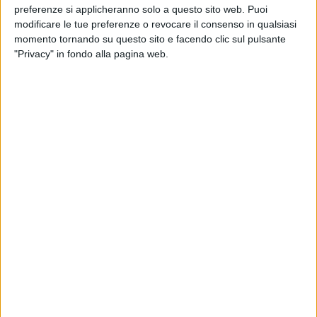
preferenze si applicheranno solo a questo sito web. Puoi
modificare le tue preferenze o revocare il consenso in qualsiasi
momento tornando su questo sito e facendo clic sul pulsante
"Privacy" in fondo alla pagina web.
Via Guardia Ciucci
2
/
10
7 AGOSTO 2026
A San Girolamo posizionata la passerella per
migliorare l'accessibilità della spiaggia libera
7 AGOSTO 2026
Appello alla Regione Puglia: le professioni