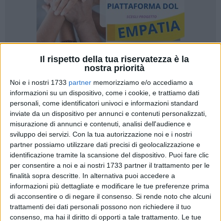
Il rispetto della tua riservatezza è la
nostra priorità
12
Noi e i nostri 1733
partner
memorizziamo e/o accediamo a
informazioni su un dispositivo, come i cookie, e trattiamo dati
personali, come identificatori univoci e informazioni standard
inviate da un dispositivo per annunci e contenuti personalizzati,
misurazione di annunci e contenuti, analisi dell'audience e
sviluppo dei servizi.
Con la tua autorizzazione noi e i nostri
partner possiamo utilizzare dati precisi di geolocalizzazione e
Una strada che è un colabrodo. Piena di buche che in caso di
identificazione tramite la scansione del dispositivo. Puoi fare clic
pioggia si riempiono di acqua e fango. Siamo a Ceglie del
per consentire a noi e ai nostri 1733 partner il trattamento per le
campo e i residenti lamentano la situazione in cui versa via
finalità sopra descritte. In alternativa puoi accedere a
Guardia Ciucci. Ecco le foto della situazione.
informazioni più dettagliate e modificare le tue preferenze prima
di acconsentire o di negare il consenso.
Si rende noto che alcuni
trattamenti dei dati personali possono non richiedere il tuo
Via Guardia Ciucci a Ceglie
10 FOTO
consenso, ma hai il diritto di opporti a tale trattamento. Le tue