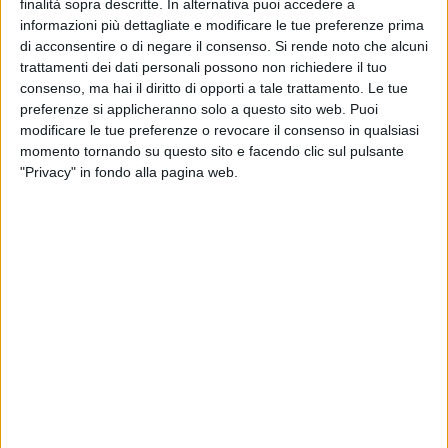
finalità sopra descritte. In alternativa puoi accedere a
informazioni più dettagliate e modificare le tue preferenze prima
286
A cura di
di acconsentire o di negare il consenso.
Si rende noto che alcuni
LA REDAZIONE
trattamenti dei dati personali possono non richiedere il tuo
consenso, ma hai il diritto di opporti a tale trattamento. Le tue
preferenze si applicheranno solo a questo sito web. Puoi
modificare le tue preferenze o revocare il consenso in qualsiasi
momento tornando su questo sito e facendo clic sul pulsante
"Privacy" in fondo alla pagina web.
Un'automobile parcheggiata di fronte alla porta e un disabile
in carrozzina che non può uscire. Un film? No la realtà di ieri
mattina alla stazione di Torre a Mare. A denunciare
l'accaduto un nostro lettore Giuseppe, che sceso dal treno si
trova a non poter uscire dalla porta della stazione a causa
dell'inciviltà di qualcuno.
Giuseppe, inoltre, spiega che ha dovuto attendere un'ora
perché qualcuno potesse trovare un modo per farlo uscire.
Nel video lo vediamo insieme ad una signora, residente nei
pressi della stazione, che spiega che sono stati contattati