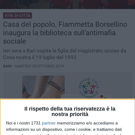
VITA DI CITTÀ
Casa del popolo, Fiammetta Borsellino
inaugura la biblioteca sull'antimafia
sociale
Ieri sera a Bari ospite la figlia del magistrato ucciso da
Cosa nostra il 19 luglio del 1992
BARI -
MARTEDÌ 29 OTTOBRE 2019
Il rispetto della tua riservatezza è la
nostra priorità
Noi e i nostri 1731
partner
memorizziamo e/o accediamo a
informazioni su un dispositivo, come i cookie, e trattiamo dati