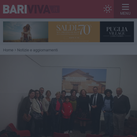
MENU
Home
Notizie e aggiornamenti