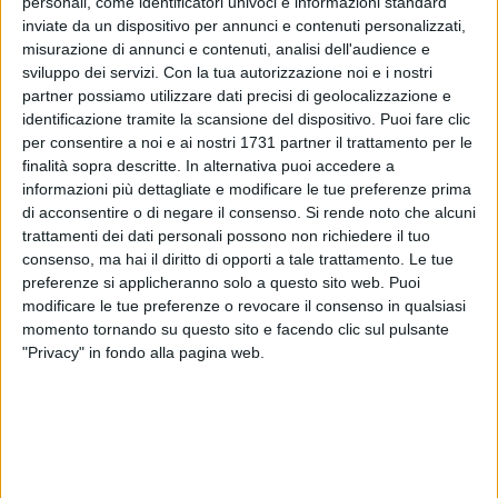
personali, come identificatori univoci e informazioni standard
inviate da un dispositivo per annunci e contenuti personalizzati,
misurazione di annunci e contenuti, analisi dell'audience e
sviluppo dei servizi.
Con la tua autorizzazione noi e i nostri
partner possiamo utilizzare dati precisi di geolocalizzazione e
83
identificazione tramite la scansione del dispositivo. Puoi fare clic
per consentire a noi e ai nostri 1731 partner il trattamento per le
finalità sopra descritte. In alternativa puoi accedere a
informazioni più dettagliate e modificare le tue preferenze prima
Fiammetta Borsellino inaugura la nuova biblioteca
di acconsentire o di negare il consenso.
Si rende noto che alcuni
sull'antimafia sociale del centro culturale Casa del popolo in
trattamenti dei dati personali possono non richiedere il tuo
via Celentano. La figlia del magistrato antimafia Paolo
consenso, ma hai il diritto di opporti a tale trattamento. Le tue
Borsellino ucciso da Cosa nostra il 19 luglio del 1992
preferenze si applicheranno solo a questo sito web. Puoi
insieme ai cinque agenti della sua scorta nella strage di via
modificare le tue preferenze o revocare il consenso in qualsiasi
D'Ameglio è stata ieri ospite a Bari, dove ha tenuto il
momento tornando su questo sito e facendo clic sul pulsante
seminario "Dall'antimafia giudiziaria all'antimafia sociale"
"Privacy" in fondo alla pagina web.
con gli studenti del Marconi-Hack di Bari e Tommaso Fiore di
Modugno.
Ieri sera la cerimonia alla Casa del popolo, alla presenza di
Francesca Bottalico, assessore al Welfare del Comune di