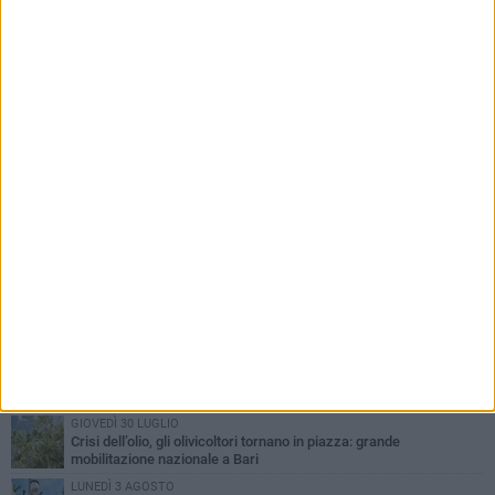
PIÙ LETTI QUESTA SETTIMANA
LUNEDÌ 3 AGOSTO
UEFA Euro 2032, formalizzata la disponibilità dello Stadio San
Nicola. Leccese: «Bari è pronta»
LUNEDÌ 3 AGOSTO
Continua la stagione dei mercati serali a Bari: il calendario di
agosto
LUNEDÌ 3 AGOSTO
"Le Due Bari", un programma diffuso nei Municipi: tutti gli eventi
della settimana
VENERDÌ 31 LUGLIO
Al via l'89ª Campionaria Internazionale della Fiera del Levante di
Bari: presente Giorgia Meloni
GIOVEDÌ 30 LUGLIO
Crisi dell’olio, gli olivicoltori tornano in piazza: grande
mobilitazione nazionale a Bari
LUNEDÌ 3 AGOSTO