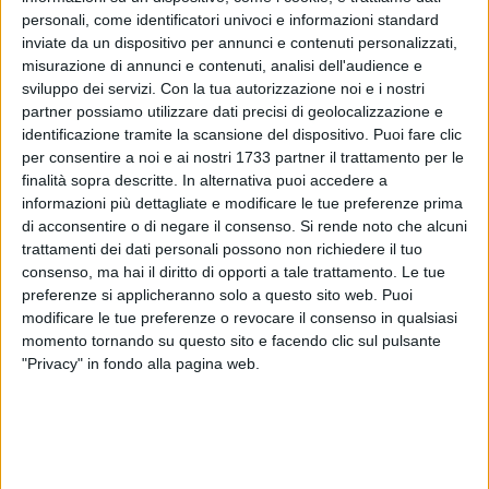
personali, come identificatori univoci e informazioni standard
inviate da un dispositivo per annunci e contenuti personalizzati,
misurazione di annunci e contenuti, analisi dell'audience e
sviluppo dei servizi.
Con la tua autorizzazione noi e i nostri
17
partner possiamo utilizzare dati precisi di geolocalizzazione e
identificazione tramite la scansione del dispositivo. Puoi fare clic
per consentire a noi e ai nostri 1733 partner il trattamento per le
Nuovi arresti nel clan Capriati, che continua ad imperversare
finalità sopra descritte. In alternativa puoi accedere a
nel territorio di Bari e non solo. Dalle prime luci dell'alba, in
informazioni più dettagliate e modificare le tue preferenze prima
di acconsentire o di negare il consenso.
Si rende noto che alcuni
città e in provincia, è in corso una vasta operazione della
trattamenti dei dati personali possono non richiedere il tuo
Polizia di Stato che ha portato all'arresto di 21 persone, tra
consenso, ma hai il diritto di opporti a tale trattamento. Le tue
esponenti di spicco e gregari del "famoso" clan barese,
preferenze si applicheranno solo a questo sito web. Puoi
operante nel Borgo Antico ed in altri quartieri cittadini.
modificare le tue preferenze o revocare il consenso in qualsiasi
momento tornando su questo sito e facendo clic sul pulsante
A seguito delle indagini, coordinate dalla DDA e condotte
"Privacy" in fondo alla pagina web.
dalla squadra mobile della questura di Bari, sono stati
contestati i reati di associazione per delinquere di stampo
mafioso, associazione per delinquere finalizzata al traffico
ed allo spaccio di sostanze stupefacenti, aggravata dal