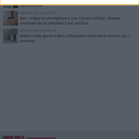
Cambiamenti climatici e salute: il Policlinico di Bari in prima linea
nella ricerca
MERCOLEDÌ 5 AGOSTO
Bari, scippa lo smartphone a una 12enne sul bus: 34enne
arrestato da un poliziotto fuori servizio
MERCOLEDÌ 5 AGOSTO
Mafia e sale giochi a Bari, il Riesame conferma il carcere per 7
arrestati