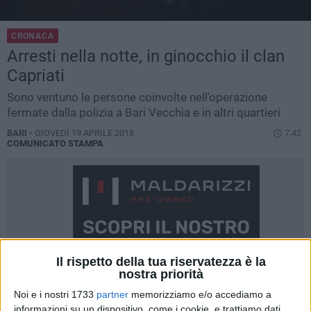
CRONACA
Arresti nella notte, in ginocchio il clan
Capriati
Sono ventuno le persone coinvolte nell'operazione
fermate dalla polizia a Bari Vecchia e in altri quartieri
BARI -
GIOVEDÌ 19 APRILE 2018
7.42
COMUNICATO STAMPA
Il rispetto della tua riservatezza è la
nostra priorità
Noi e i nostri 1733
partner
memorizziamo e/o accediamo a
informazioni su un dispositivo, come i cookie, e trattiamo dati