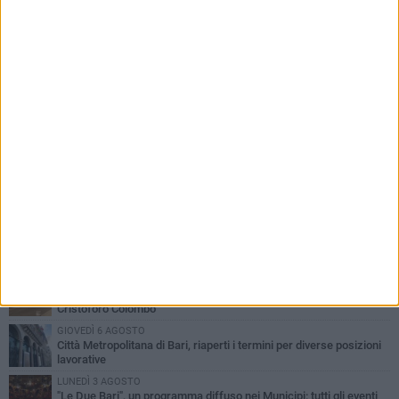
PIÙ LETTI QUESTA SETTIMANA
LUNEDÌ 3 AGOSTO
Continua la stagione dei mercati serali a Bari: il calendario di
agosto
LUNEDÌ 3 AGOSTO
UEFA Euro 2032, formalizzata la disponibilità dello Stadio San
Nicola. Leccese: «Bari è pronta»
VENERDÌ 7 AGOSTO
A S.Spirito il festival del parcheggio selvaggio sul lungomare
Cristoforo Colombo
GIOVEDÌ 6 AGOSTO
Città Metropolitana di Bari, riaperti i termini per diverse posizioni
lavorative
LUNEDÌ 3 AGOSTO
"Le Due Bari", un programma diffuso nei Municipi: tutti gli eventi