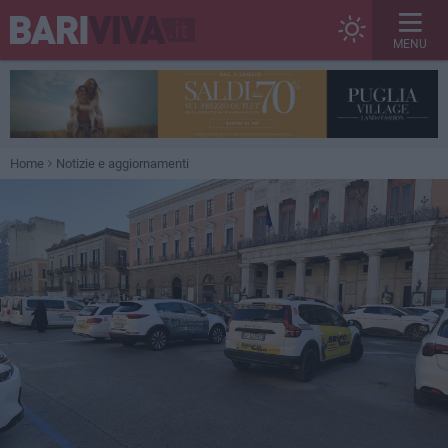
MENU
Home
Notizie e aggiornamenti