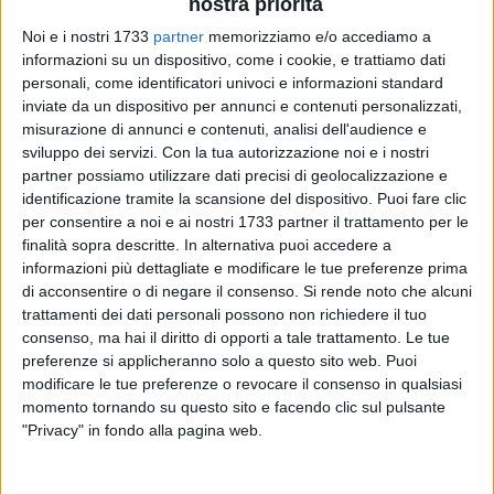
nostra priorità
Noi e i nostri 1733
partner
memorizziamo e/o accediamo a
informazioni su un dispositivo, come i cookie, e trattiamo dati
19
personali, come identificatori univoci e informazioni standard
inviate da un dispositivo per annunci e contenuti personalizzati,
misurazione di annunci e contenuti, analisi dell'audience e
Il Settore Polizia annonaria, Ecologia e Attività produttive
sviluppo dei servizi.
Con la tua autorizzazione noi e i nostri
partner possiamo utilizzare dati precisi di geolocalizzazione e
rende noto che è stata disposta, fino al 31 dicembre 2025,
identificazione tramite la scansione del dispositivo. Puoi fare clic
l'apertura eccezionale e straordinaria dei turni A e B dei taxi,
per consentire a noi e ai nostri 1733 partner il trattamento per le
fatta salva la garanzia della precedenza alle auto di turno e
finalità sopra descritte. In alternativa puoi accedere a
fermo restando, per ciascun tassista, l'obbligo di prestare
informazioni più dettagliate e modificare le tue preferenze prima
servizio per non più di 10 ore al giorno, rispettando almeno
di acconsentire o di negare il consenso.
Si rende noto che alcuni
un giorno di riposo settimanale.
trattamenti dei dati personali possono non richiedere il tuo
consenso, ma hai il diritto di opporti a tale trattamento. Le tue
preferenze si applicheranno solo a questo sito web. Puoi
L'apertura della turnazione del servizio taxi è disposta nel
modificare le tue preferenze o revocare il consenso in qualsiasi
modo di seguito indicato: dalle ore 7 alle ore 01 apertura del
momento tornando su questo sito e facendo clic sul pulsante
turno a tutte le auto, eccetto quelle in servizio presso
"Privacy" in fondo alla pagina web.
l'aeroporto; dalle ore 7 alle 14 apertura del turno in aeroporto.
Ciò consentirà, dunque, agli operatori in turno la mattina, di