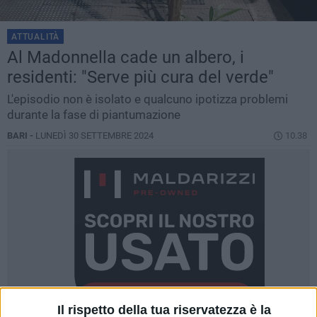
ATTUALITÀ
Al Madonnella cade un albero, i
residenti: "Serve più cura del verde"
L'episodio non è isolato e qualcuno ipotizza problemi
durante la fase di piantumazione
BARI -
LUNEDÌ 30 SETTEMBRE 2024
10.38
Il rispetto della tua riservatezza è la