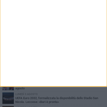
PIÙ LETTI QUESTA SETTIMANA
VENERDÌ 7 AGOSTO
A S.Spirito il festival del parcheggio selvaggio sul lungomare
Cristoforo Colombo
GIOVEDÌ 6 AGOSTO
Città Metropolitana di Bari, riaperti i termini per diverse posizioni
lavorative
LUNEDÌ 3 AGOSTO
Continua la stagione dei mercati serali a Bari: il calendario di
agosto
LUNEDÌ 3 AGOSTO
UEFA Euro 2032, formalizzata la disponibilità dello Stadio San
Nicola. Leccese: «Bari è pronta»