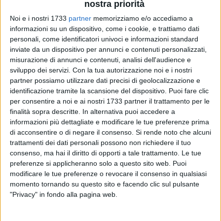
nostra priorità
Noi e i nostri 1733
partner
memorizziamo e/o accediamo a
informazioni su un dispositivo, come i cookie, e trattiamo dati
6
A cura di
personali, come identificatori univoci e informazioni standard
ROSANNA LUISE
inviate da un dispositivo per annunci e contenuti personalizzati,
misurazione di annunci e contenuti, analisi dell'audience e
sviluppo dei servizi.
Con la tua autorizzazione noi e i nostri
Nel quartiere
Madonnella di Bari
c'è un
alberello spezzato in
partner possiamo utilizzare dati precisi di geolocalizzazione e
identificazione tramite la scansione del dispositivo. Puoi fare clic
due
e accasciato sul marciapiede di
corso Sonnino
e questo,
per consentire a noi e ai nostri 1733 partner il trattamento per le
purtroppo, non è l'unico.
finalità sopra descritte. In alternativa puoi accedere a
informazioni più dettagliate e modificare le tue preferenze prima
La triste immagine è stata pubblicata sui
social dai residenti
di acconsentire o di negare il consenso.
Si rende noto che alcuni
della zona
che hanno
denunciato le condizioni precarie in
trattamenti dei dati personali possono non richiedere il tuo
cui spesso vessano gli alberelli
che decorano il tratto
consenso, ma hai il diritto di opporti a tale trattamento. Le tue
pedonale del quartiere. Questo episodio è stato solo uno dei
preferenze si applicheranno solo a questo sito web. Puoi
modificare le tue preferenze o revocare il consenso in qualsiasi
tanti che, nei giorni scorsi, si sono verificati in vari punti del
momento tornando su questo sito e facendo clic sul pulsante
quartiere.
"Privacy" in fondo alla pagina web.
Dal gruppo social, che ha sollevato la segnalazione, emerge