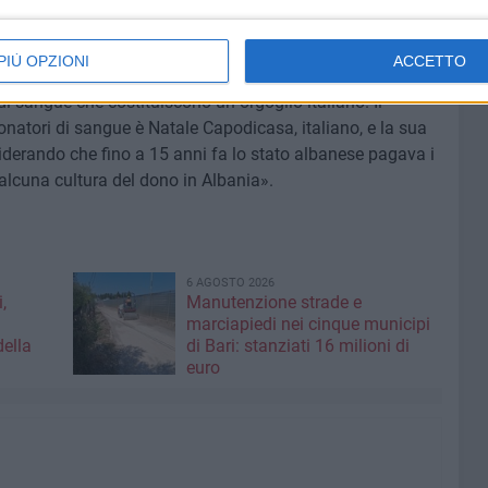
 cittadini, tanto che il capoluogo pugliese è un esempio
rticolare i vespisti e i lambrettisti, generosi donatori di
PIÙ OPZIONI
ACCETTO
Fidas nella loro manifestazione di punta in modo da
i sangue che costituiscono un orgoglio italiano. Il
natori di sangue è Natale Capodicasa, italiano, e la sua
derando che fino a 15 anni fa lo stato albanese pagava i
alcuna cultura del dono in Albania».
6 AGOSTO 2026
,
Manutenzione strade e
marciapiedi nei cinque municipi
della
di Bari: stanziati 16 milioni di
euro