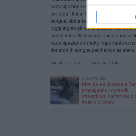
partecipazione e sensibilità da parte dei
per tutta l'Italia. Siamo onorati che in pa
sangue, abbiano coinvolto e accolto la 
raggiungere gli amici albanesi donatori d
presidente dell'associazione albanese do
partecipazione è molto importante consi
donatori di sangue perché non esisteva 
PIETRO PETRUZZELLI
DONAZIONE SANGUE
6 AGOSTO 2026
Movida e sicurezza a Bari
proseguono i controlli
straordinari del territorio 
Polizia di Stato