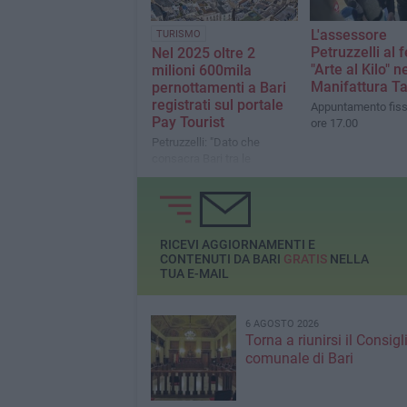
L'assessore
TURISMO
Petruzzelli al f
Nel 2025 oltre 2
"Arte al Kilo" ne
milioni 600mila
Manifattura T
pernottamenti a Bari
registrati sul portale
Appuntamento fissa
Pay Tourist
ore 17.00
Petruzzelli: "Dato che
consacra Bari tra le
principali destinazioni
turistiche del Mezzogiorno"
RICEVI AGGIORNAMENTI E
CONTENUTI DA BARI
GRATIS
NELLA
TUA E-MAIL
6 AGOSTO 2026
Torna a riunirsi il Consigl
comunale di Bari