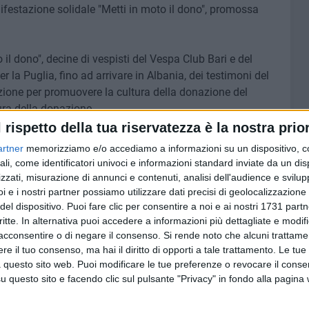
festazione solidale "Metti in moto il dono", promossa
o il dono", decine di vespisti del Vespa Club Bari e del
la Puglia, fino ad arrivare in Albania, dei testimoni del
zazione per promuovere la cultura della donazione del
ura della donazione.
l rispetto della tua riservatezza è la nostra prior
l tessuto sociale della città - ha continuato
Maurizio De
artner
memorizziamo e/o accediamo a informazioni su un dispositivo, c
 ma anche di iniziative sociali, quest'anno in
ali, come identificatori univoci e informazioni standard inviate da un di
 volta che andiamo in Albania, un territorio ricco di
zzati, misurazione di annunci e contenuti, analisi dell'audience e svilupp
nel 2018), e in questa edizione saremo ricevuti
i e i nostri partner possiamo utilizzare dati precisi di geolocalizzazione 
del dispositivo. Puoi fare clic per consentire a noi e ai nostri 1731 partn
i proprio il 2 giugno, giorno della Festa della Repubblica,
critte. In alternativa puoi accedere a informazioni più dettagliate e modif
ni».
acconsentire o di negare il consenso.
Si rende noto che alcuni trattamen
e il tuo consenso, ma hai il diritto di opporti a tale trattamento. Le tue
anifestazione itinerante promozionale "Metti in moto il
 questo sito web. Puoi modificare le tue preferenze o revocare il conse
a ottobre, - ha concluso
Rosita Orlandi
- per attirare
questo sito e facendo clic sul pulsante "Privacy" in fondo alla pagina
n modo da evitare la carenza di sangue a cui si va
 estiva. A Bari abbiamo riscontrato una grande