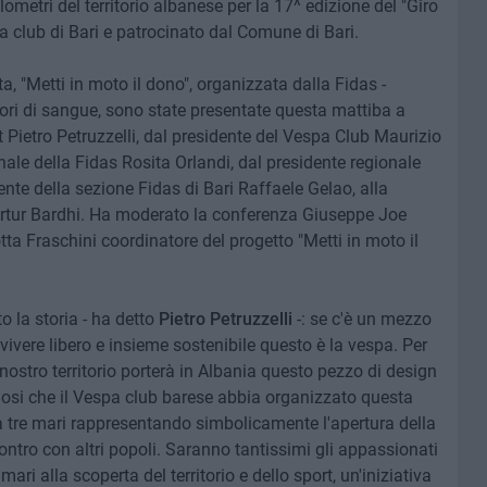
metri del territorio albanese per la 17^ edizione del "Giro
 club di Bari e patrocinato dal Comune di Bari.
a, "Metti in moto il dono", organizzata dalla Fidas -
ori di sangue, sono state presentate questa mattiba a
t Pietro Petruzzelli, dal presidente del Vespa Club Maurizio
ale della Fidas Rosita Orlandi, dal presidente regionale
te della sezione Fidas di Bari Raffaele Gelao, alla
Artur Bardhi. Ha moderato la conferenza Giuseppe Joe
tta Fraschini coordinatore del progetto "Metti in moto il
o la storia - ha detto
Pietro Petruzzelli
-: se c'è un mezzo
ivere libero e insieme sostenibile questo è la vespa. Per
nostro territorio porterà in Albania questo pezzo di design
liosi che il Vespa club barese abbia organizzato questa
 tre mari rappresentando simbolicamente l'apertura della
contro con altri popoli. Saranno tantissimi gli appassionati
ari alla scoperta del territorio e dello sport, un'iniziativa