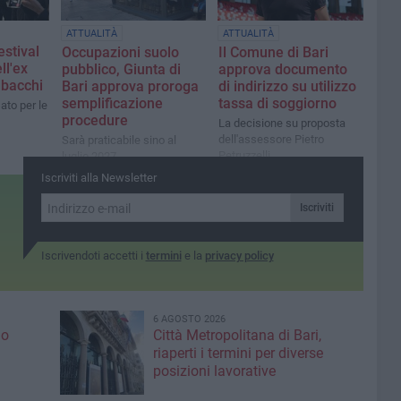
ATTUALITÀ
ATTUALITÀ
estival
Occupazioni suolo
Il Comune di Bari
ll'ex
pubblico, Giunta di
approva documento
abacchi
Bari approva proroga
di indirizzo su utilizzo
semplificazione
tassa di soggiorno
to per le
procedure
La decisione su proposta
dell'assessore Pietro
Sarà praticabile sino al
Petruzzelli
luglio 2027
Iscriviti alla Newsletter
Iscriviti
Iscrivendoti accetti i
termini
e la
privacy policy
6 AGOSTO 2026
io
Città Metropolitana di Bari,
riaperti i termini per diverse
posizioni lavorative