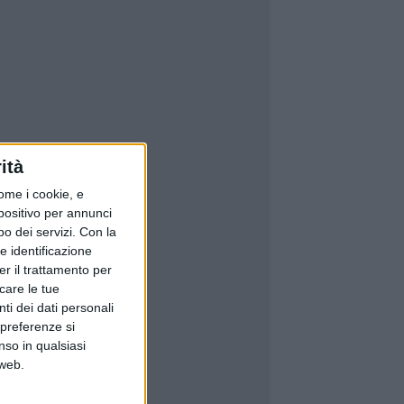
ità
ome i cookie, e
spositivo per annunci
o dei servizi.
Con la
e identificazione
er il trattamento per
icare le tue
ti dei dati personali
 preferenze si
nso in qualsiasi
 web.