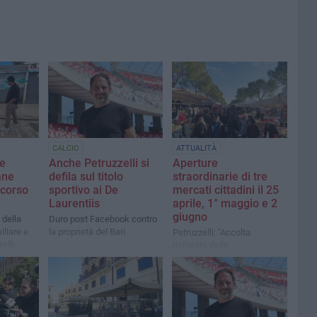
CALCIO
ATTUALITÀ
ne
Anche Petruzzelli si
Aperture
ane
defila sul titolo
straordinarie di tre
 corso
sportivo ai De
mercati cittadini il 25
Laurentiis
aprile, 1° maggio e 2
giugno
 della
Duro post Facebook contro
liare e
la proprietà del Bari
Petruzzelli: "Accolta
elli
richiesta delle
organizzazioni di categoria"