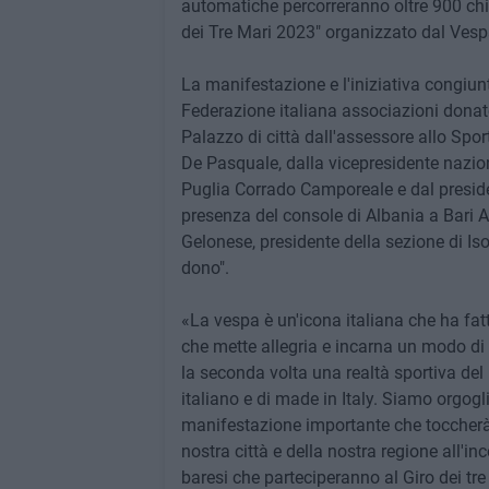
automatiche percorreranno oltre 900 chilo
dei Tre Mari 2023" organizzato dal Vespa
La manifestazione e l'iniziativa congiunt
Federazione italiana associazioni donat
Palazzo di città dall'assessore allo Spor
De Pasquale, dalla vicepresidente nazion
Puglia Corrado Camporeale e dal presiden
presenza del console di Albania a Bari 
Gelonese, presidente della sezione di Iso
dono".
«La vespa è un'icona italiana che ha fatt
che mette allegria e incarna un modo di v
la seconda volta una realtà sportiva del 
italiano e di made in Italy. Siamo orgog
manifestazione importante che toccherà
nostra città e della nostra regione all'in
baresi che parteciperanno al Giro dei tre m