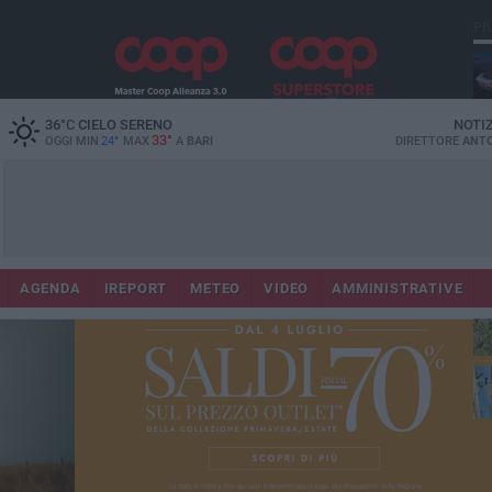
PI
Lec
36
°C
CIELO SERENO
NOTI
33°
OGGI MIN
24°
MAX
A
BARI
DIRETTORE
ANTO
AGENDA
IREPORT
METEO
VIDEO
AMMINISTRATIVE
Gi
Bar
ri