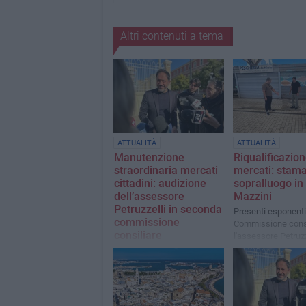
Altri contenuti a tema
ATTUALITÀ
ATTUALITÀ
Manutenzione
Riqualificazio
straordinaria mercati
mercati: stam
cittadini: audizione
sopralluogo in
dell’assessore
Mazzini
Petruzzelli in seconda
Presenti esponenti
commissione
Commissione consi
consiliare
l'assessore Petruzz
Si cercano stakeholder
interessati a investire nella
riqualificazione di
determinate aree