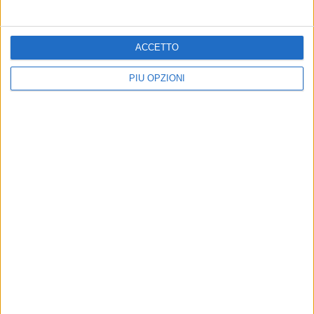
ACCETTO
PIÙ OPZIONI
Altri contenuti a tema