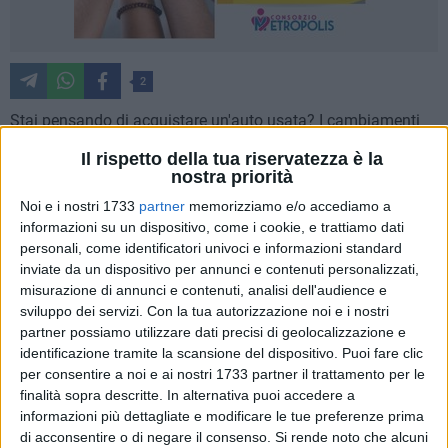
2
Stai pensando di acquistare un'auto usata? I cambiamenti
nella vita sono molti e cambiare auto ne è sicuramente un
Il rispetto della tua riservatezza è la
esempio.
nostra priorità
Noi e i nostri 1733
partner
memorizziamo e/o accediamo a
L'acquisto di un'auto non è un processo banale. Può capitare
informazioni su un dispositivo, come i cookie, e trattiamo dati
di acquistarla per un
colpo di fulmine
, certo, tuttavia è molto
personali, come identificatori univoci e informazioni standard
importante considerare che le insidie sono dietro l'angolo ed
inviate da un dispositivo per annunci e contenuti personalizzati,
è importante ridurle al minimo.
misurazione di annunci e contenuti, analisi dell'audience e
sviluppo dei servizi.
Con la tua autorizzazione noi e i nostri
partner possiamo utilizzare dati precisi di geolocalizzazione e
Il primo passo verso l'acquisto di una vettura usata che ti
identificazione tramite la scansione del dispositivo. Puoi fare clic
accompagnerà per molto tempo è sicuramente rivolgersi a
per consentire a noi e ai nostri 1733 partner il trattamento per le
un professionista.
finalità sopra descritte. In alternativa puoi accedere a
informazioni più dettagliate e modificare le tue preferenze prima
Ariel Car Bari
, situato
in Via Pasquale La Rotella 2
a
Bari
, è
di acconsentire o di negare il consenso.
Si rende noto che alcuni