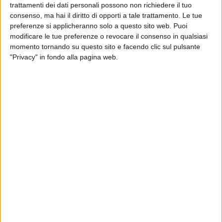
la destinazione preferita per chi è alla ricerca delle migliori
trattamenti dei dati personali possono non richiedere il tuo
consenso, ma hai il diritto di opporti a tale trattamento. Le tue
auto
usate garantite e di qualità
in Puglia.
preferenze si applicheranno solo a questo sito web. Puoi
modificare le tue preferenze o revocare il consenso in qualsiasi
Oltre al rivenditore,
bisogna considerare
altri aspetti
prima
momento tornando su questo sito e facendo clic sul pulsante
di acquistare una vettura usata.
"Privacy" in fondo alla pagina web.
Noi di Ariel Car ne indichiamo
5
:
i proprietari precedenti;
i chilometri percorsi;
gli interventi di manutenzione e le revisioni effettuate;
effettuare controlli visivi, meccanici e interni;
e infine provarla con un Test Drive
.
I proprietari precedenti