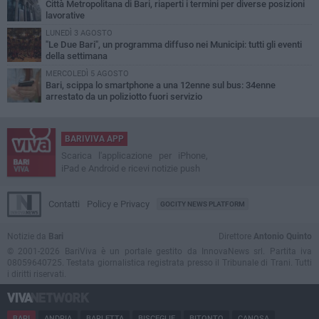
Città Metropolitana di Bari, riaperti i termini per diverse posizioni
lavorative
LUNEDÌ 3 AGOSTO
"Le Due Bari", un programma diffuso nei Municipi: tutti gli eventi
della settimana
MERCOLEDÌ 5 AGOSTO
Bari, scippa lo smartphone a una 12enne sul bus: 34enne
arrestato da un poliziotto fuori servizio
BARIVIVA APP
Scarica l'applicazione per iPhone,
iPad e Android e ricevi notizie push
Contatti
Policy e Privacy
GOCITY NEWS PLATFORM
Notizie da
Bari
Direttore
Antonio Quinto
© 2001-2026 BariViva è un portale gestito da InnovaNews srl. Partita iva
08059640725. Testata giornalistica registrata presso il Tribunale di Trani. Tutti
i diritti riservati.
BARI
ANDRIA
BARLETTA
BISCEGLIE
BITONTO
CANOSA