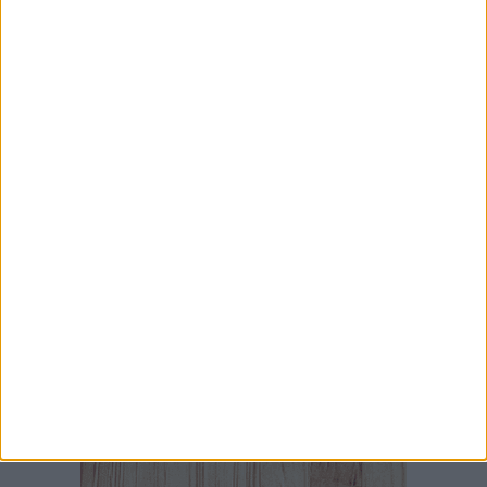
7 AGOSTO 2026
Visita del Console Generale degli Stati Uniti
d’America a Napoli: l'incontro con il prefetto di
Bari
7 AGOSTO 2026
Serie C, scossone nel girone C: il Catania verso
la penalizzazione
7 AGOSTO 2026
Mercato Bari, Verreth all'addio
7 AGOSTO 2026
35^ anniversario dell’arrivo della Vlora nel
porto di Bari: il programma degli appuntamenti