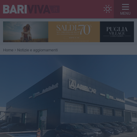
MENU
Home
Notizie e aggiornamenti