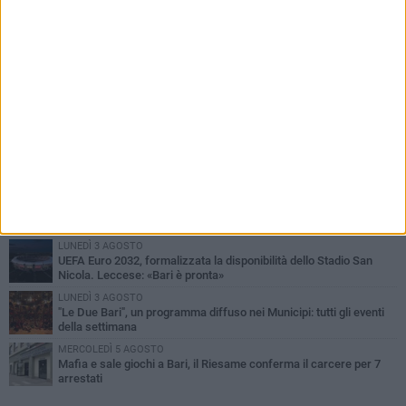
PIÙ LETTI QUESTA SETTIMANA
VENERDÌ 7 AGOSTO
A S.Spirito il festival del parcheggio selvaggio sul lungomare
Cristoforo Colombo
GIOVEDÌ 6 AGOSTO
Città Metropolitana di Bari, riaperti i termini per diverse posizioni
lavorative
LUNEDÌ 3 AGOSTO
Continua la stagione dei mercati serali a Bari: il calendario di
agosto
LUNEDÌ 3 AGOSTO
UEFA Euro 2032, formalizzata la disponibilità dello Stadio San
Nicola. Leccese: «Bari è pronta»
LUNEDÌ 3 AGOSTO
"Le Due Bari", un programma diffuso nei Municipi: tutti gli eventi
della settimana
MERCOLEDÌ 5 AGOSTO
Mafia e sale giochi a Bari, il Riesame conferma il carcere per 7
arrestati