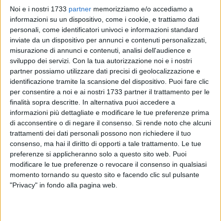
Noi e i nostri 1733
partner
memorizziamo e/o accediamo a
informazioni su un dispositivo, come i cookie, e trattiamo dati
personali, come identificatori univoci e informazioni standard
inviate da un dispositivo per annunci e contenuti personalizzati,
misurazione di annunci e contenuti, analisi dell'audience e
sviluppo dei servizi.
Con la tua autorizzazione noi e i nostri
partner possiamo utilizzare dati precisi di geolocalizzazione e
identificazione tramite la scansione del dispositivo. Puoi fare clic
È alto circa 30 metri ed è adornato con oltre 100 mila
per consentire a noi e ai nostri 1733 partner il trattamento per le
lampadine l'albero di Natale che, anche quest'anno, la
finalità sopra descritte. In alternativa puoi accedere a
informazioni più dettagliate e modificare le tue preferenze prima
Fondazione Megamark
di Trani, onlus dell'omonimo Gruppo,
di acconsentire o di negare il consenso.
Si rende noto che alcuni
insieme ai supermercati
A&O, dok, famila, Numeri primi
e ai
trattamenti dei dati personali possono non richiedere il tuo
pet store
Joe Zampetti
donano alla città di Bari.
consenso, ma hai il diritto di opporti a tale trattamento. Le tue
preferenze si applicheranno solo a questo sito web. Puoi
Realizzato dalla MarianoLight, l'azienda salentina famosa in
modificare le tue preferenze o revocare il consenso in qualsiasi
tutto il mondo per le sue sculture di luci e in allestimento in
momento tornando su questo sito e facendo clic sul pulsante
questi giorni in Largo Giannella, sarà illuminato mercoledì 8
"Privacy" in fondo alla pagina web.
dicembre.
Inoltre, a partire da quel giorno, il Gruppo Megamark e i suoi