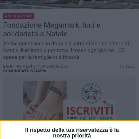
ASSOCIAZIONI
Fondazione Megamark: luci e
solidarietà a Natale
Anche quest’anno in dono alla città di Bari un albero di
Natale illuminato e per tutto il mese ogni giorno 100
spese per le famiglie in difficoltà
BARI -
MARTEDÌ 30 NOVEMBRE 2021
12.25
COMUNICATO STAMPA
Il rispetto della tua riservatezza è la
nostra priorità