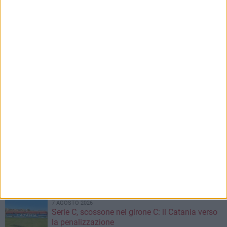
8 AGOSTO 2026
Carburante annacquato a Bari e provincia: il
vademecum di Consumerismo per chiedere i
danni
8 AGOSTO 2026
Leccese incontra il ballerino Kledi Kadiu,
arrivato a Bari a bordo della nave Vlora
7 AGOSTO 2026
Due aggressioni in pochi giorni tra Bari e
Corato: le vittime hanno 17 anni
7 AGOSTO 2026
Visita del Console Generale degli Stati Uniti
d’America a Napoli: l'incontro con il prefetto di
Bari
7 AGOSTO 2026
Serie C, scossone nel girone C: il Catania verso
la penalizzazione