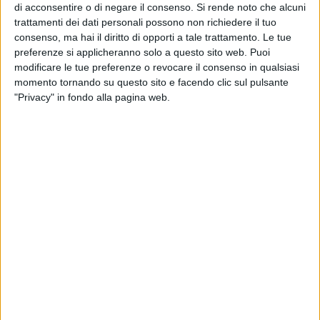
di acconsentire o di negare il consenso.
Si rende noto che alcuni
Sintetizzando il concetto non basta parlare di formazione
trattamenti dei dati personali possono non richiedere il tuo
ma è necessario mettere insieme competenze digitali,
consenso, ma hai il diritto di opporti a tale trattamento. Le tue
padronanza della tecnologia , sviluppo delle competenze
preferenze si applicheranno solo a questo sito web. Puoi
umane
».
modificare le tue preferenze o revocare il consenso in qualsiasi
momento tornando su questo sito e facendo clic sul pulsante
Secondo il direttore della Struttura Speciale Comunicazione
"Privacy" in fondo alla pagina web.
Istituzionale Regione Puglia,
Rocco De Franchi
, «
ABCD è
diventata una realtà che raccoglie mille ragazzi che
democraticamente, quindi anche in maniera gratuita,
possono ascoltare i grandi player della finanza, i grandi
amministratori delegati e i soggetti che hanno fatto
innovazione vera in una due giorni importantissima per il
nostro territorio. Racconteremo le opportunità che la Regione
Puglia, attraverso l'utilizzo sapiente dei fondi di coesione,
riesce a dare ai giovani, cioè la nostra strategia regionale
rivolta all'attrazione dei talenti e delle competenze non
soltanto pugliesi di ritorno ma anche a chi sceglie di essere
pugliese, per un periodo di tempo lungo o breve che sia. Noi
abbiamo una possibilità enorme che è quella di