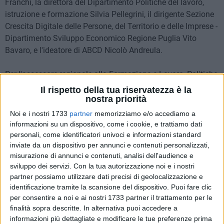
Franchi, la direttora del Dipartimento Politiche del lavoro,
istruzione e formazione Silvia Pellegrini, il dirigente Sezione
Crescita Digitale delle Persone, del Territorio e delle Imprese -
Dipartimento Sviluppo Economico Regione Puglia Vito
Bavaro, e l'ideatore di ABCD Nicolò Andreula.
Per l'assessore regionale alla Formazione e Lavoro, Politiche
per il lavoro, Diritto allo studio, Scuola, Università,
Il rispetto della tua riservatezza è la
Formazione Professionale,
Sebastiano Leo
, «
l'intelligenza
nostra priorità
artificiale è uno strumento fondamentale per lo sviluppo non
Noi e i nostri 1733
partner
memorizziamo e/o accediamo a
solo economico ma anche sociale. Se negli anni passati
informazioni su un dispositivo, come i cookie, e trattiamo dati
abbiamo visto la digitalizzazione o l'informazione digitale
personali, come identificatori univoci e informazioni standard
inviate da un dispositivo per annunci e contenuti personalizzati,
come un nemico, oggi non deve essere così. Dobbiamo
misurazione di annunci e contenuti, analisi dell'audience e
invece alzare il livello della formazione pur salvaguardando
sviluppo dei servizi.
Con la tua autorizzazione noi e i nostri
le relazioni umane. È fondamentale acquisire competenze
partner possiamo utilizzare dati precisi di geolocalizzazione e
digitali per restare competitivi e cogliere le opportunità
identificazione tramite la scansione del dispositivo. Puoi fare clic
offerte dal futuro del lavoro a maggior ragione considerando
per consentire a noi e ai nostri 1733 partner il trattamento per le
che mentre alcuni mestieri spariranno altri stanno nascendo
finalità sopra descritte. In alternativa puoi accedere a
sulla scia di un futuro digitale sempre più interconnesso.
informazioni più dettagliate e modificare le tue preferenze prima