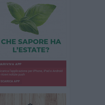
BARIVIVA APP
Scarica l'applicazione per iPhone, iPad e Android
 ricevi notizie push
SCARICA APP