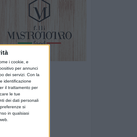
ità
ome i cookie, e
spositivo per annunci
o dei servizi.
Con la
e identificazione
er il trattamento per
icare le tue
ti dei dati personali
 preferenze si
nso in qualsiasi
 web.