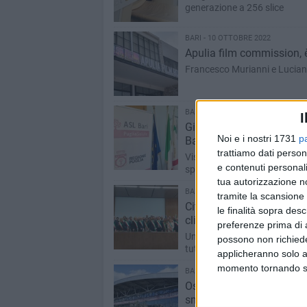
generazione a 256 slice
BARI - 10 OTTOBRE 2022
Apulia film commission, 
Francesco Murianni e Lucian
BARI - 7 OTTOBRE 2022
I
Giornata mondiale della sa
Noi e i nostri 1731
p
Bari
trattiamo dati person
Visite, eventi, incontri nei p
e contenuti personali
specializzato
tua autorizzazione no
BARI - 6 OTTOBRE 2022
tramite la scansione 
Città metropolitana di Ba
le finalità sopra des
climatici
preferenze prima di 
Una sfida lanciata dalla Comm
possono non richieder
tutta Europa
applicheranno solo a
momento tornando su 
BARI - 3 OTTOBRE 2022
Ospedale Covid in Fiera, il
smantellamento