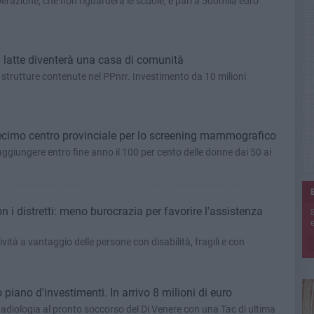
erazione, che non riguarderà le scuole, è pari a 500mila euro
el latte diventerà una casa di comunità
 strutture contenute nel PPnrr. Investimento da 10 milioni
 decimo centro provinciale per lo screening mammografico
giungere entro fine anno il 100 per cento delle donne dai 50 ai
on i distretti: meno burocrazia per favorire l'assistenza
e
ività a vantaggio delle persone con disabilità, fragili e con
piano d'investimenti. In arrivo 8 milioni di euro
Radiologia al pronto soccorso del Di Venere con una Tac di ultima