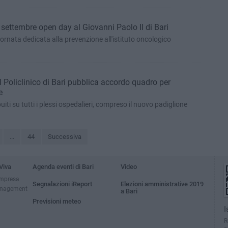
2 settembre open day al Giovanni Paolo II di Bari
giornata dedicata alla prevenzione all'istituto oncologico
l Policlinico di Bari pubblica accordo quadro per
e
uiti su tutti i plessi ospedalieri, compreso il nuovo padiglione
...
44
Successiva
Viva
Agenda eventi di Bari
Video
impresa
Segnalazioni iReport
Elezioni amministrative 2019
anagement
a Bari
Previsioni meteo
I
R