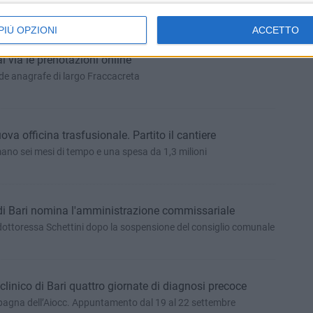
cato finalizzata a verificare l’interesse da parte di soggetti
PIÙ OPZIONI
ACCETTO
al via le prenotazioni online
sede anagrafe di largo Fraccacreta
ova officina trasfusionale. Partito il cantiere
imano sei mesi di tempo e una spesa da 1,3 milioni
 di Bari nomina l'amministrazione commissariale
 dottoressa Schettini dopo la sospensione del consiglio comunale
iclinico di Bari quattro giornate di diagnosi precoce
pagna dell’Aiocc. Appuntamento dal 19 al 22 settembre