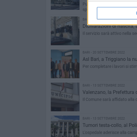
Pubblicata una indagine di mer
specializzati
BARI - 3 OTTOBRE 2022
Dichiarazioni di nascita, 
Il servizio sarà attivo nella 
BARI - 20 SETTEMBRE 2022
Asl Bari, a Triggiano la nu
Per completare i lavori si st
BARI - 13 SETTEMBRE 2022
Valenzano, la Prefettura
Il Comune sarà affidato alla
BARI - 13 SETTEMBRE 2022
Tumori testa-collo, al Pol
L'ospedale aderisce alla cam