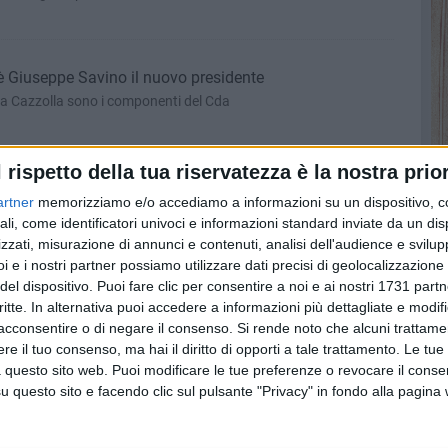
è Giuseppe Savino il nuovo presidente
a Cazzolla sono i componenti del Cda
l rispetto della tua riservatezza è la nostra prior
lute mentale, le iniziative in ospedali e strutture ASL
artner
memorizziamo e/o accediamo a informazioni su un dispositivo, c
ali, come identificatori univoci e informazioni standard inviate da un di
residi di Altamura e San Paolo Bari e nei CSM del dipartimento
zzati, misurazione di annunci e contenuti, analisi dell'audience e svilupp
i e i nostri partner possiamo utilizzare dati precisi di geolocalizzazione 
del dispositivo. Puoi fare clic per consentire a noi e ai nostri 1731 partn
ri, i sindaci aderiscono al patto contro i cambiamenti
critte. In alternativa puoi accedere a informazioni più dettagliate e modif
acconsentire o di negare il consenso.
Si rende noto che alcuni trattamen
issione Europea a cui hanno già aderito oltre 10 mila città in
e il tuo consenso, ma hai il diritto di opporti a tale trattamento. Le tue
 questo sito web. Puoi modificare le tue preferenze o revocare il conse
questo sito e facendo clic sul pulsante "Privacy" in fondo alla pagina
 Policlinico di Bari cerca operatori per lo