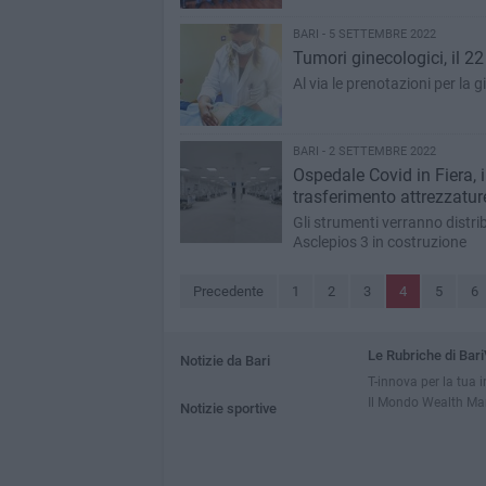
BARI - 5 SETTEMBRE 2022
Tumori ginecologici, il 2
Al via le prenotazioni per la 
BARI - 2 SETTEMBRE 2022
Ospedale Covid in Fiera, i
trasferimento attrezzatur
Gli strumenti verranno distrib
Asclepios 3 in costruzione
Precedente
1
2
3
4
5
6
Le Rubriche di Bari
Notizie da Bari
T-innova per la tua 
Il Mondo Wealth M
Notizie sportive