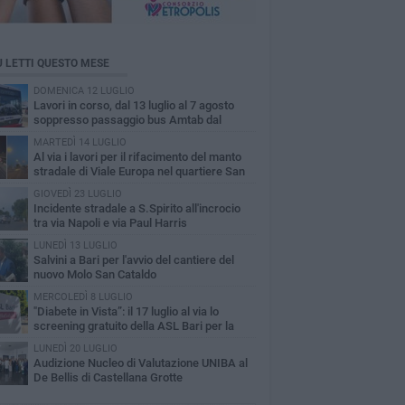
Ù LETTI QUESTO MESE
DOMENICA 12 LUGLIO
Lavori in corso, dal 13 luglio al 7 agosto
soppresso passaggio bus Amtab dal
itero di S.Spirito
MARTEDÌ 14 LUGLIO
A​l via i lavori per il rifacimento del manto
stradale di Viale Europa nel quartiere San
olo
GIOVEDÌ 23 LUGLIO
Incidente stradale a S.Spirito all'incrocio
tra via Napoli e via Paul Harris
LUNEDÌ 13 LUGLIO
Salvini a Bari per l'avvio del cantiere del
nuovo Molo San Cataldo
MERCOLEDÌ 8 LUGLIO
"Diabete in Vista”: il 17 luglio al via lo
screening gratuito della ASL Bari per la
inopatia diabetica
LUNEDÌ 20 LUGLIO
Audizione Nucleo di Valutazione UNIBA al
De Bellis di Castellana Grotte